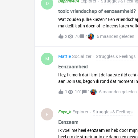
Daphne404
Explorer
Struggles & Feelin
D
toxic vriendschap of eenzaamheid?
Wat zouden jullie kiezen? Een vriendsch
makkelijk pijn doen of je ineens laten va
heel close. We grapte altijd dat we famil
2
70
4
6 maanden geleden
mensen weleens pijn maar dat was buiten 
groep waardoor ze er nu uit is. Maar omdat
groep was echt heel hecht en heeft zovee
Mattie
Socializer
Struggles & Feelings
is de vraag gaan we terug naar het oude
M
maken is nog niet zo makkelijk. Mensen w
Eenzaamheid
duurt altijd wel een flinke tijd. Ik mis de 
Hey, ik merk dat ik mij de laatste tijd e
weet dat die persoon het ook mist en mij a
aan Join Us, begon ik rond dat moment in 
wil. Misschien dat i
met Join Us. Het ging heel lang goed, ma
1
101
1
6 maanden geleden
en had ik weer het gevoel dat ik er alleen
genoeg het gevoel gehad dat ik aan de kan
aan het doorbrengen, ik zou dolgraag met
Faye_b
Explorer
Struggles & Feelings
F
Eenzaam
Ik voel me heel eenzaam en heb door mij
heel erg de structuur in de dagen en g