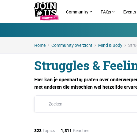
Community
FAQs
Events
Home
Community overzicht
Mind & Body
Stru
Struggles & Feeli
Hier kan je openhartig praten over onderwerpen
met anderen die misschien wel hetzelfde ervar
323
Topics
1,311
Reacties