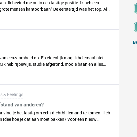
en. Ik bevind me nu in een lastige positie. Ik heb een
grote mensen kantoorbaan" De eerste tijd was het top. Alles
in het water. Tot dat er 10 bekende collegas vertrokken (veel
de omstandigheden die ik beschrijf) . Ik ineens met
t. Ik daarbij onveiligheid meemaakten. De leidinggevende
 op het werk namelijk de stekker werd uit me opleiding
dat ik me baan kwijt zou raken.En ik merk ineens dat ik
B
rking tot emotie regulatie. Onduidelijke opdrachten en
regels. Dingen waar ik voor mijn gevoel niet tegen aanliep
l van eenzaamheid op. En eigenlijk mag ik helemaal niet
 en leiding gevende had. Nu heb ik door een samenloop van
.Ik heb rijbewijs, studie afgerond, mooie baan en alles
 delen voelt zo ontzettend kloten. Tegenwoordig is het zo
ge wat al fijn zou vinden is gewoon een persoon om me heen
s & Feelings
afstand van anderen?
ar vind je het lastig om echt dichtbij iemand te komen. Heb
een idee hoe je dat aan moet pakken? Voor een nieuw
r Jurre Geluk volwassenen tussen de 21 en 36 jaar die
iteit en nog, ongewild, maagd zijn. Tijdens een retraite van