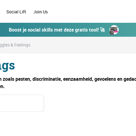
Social Lift
Join Us
Boost je social skills met deze gratis tool! 🚀
ggles & Feelings
ngs
 zoals pesten, discriminatie, eenzaamheid, gevoelens en gedac
en.