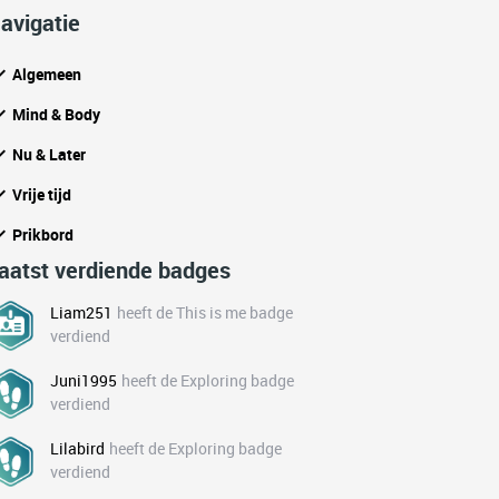
avigatie
Algemeen
Mind & Body
Nu & Later
Vrije tijd
Prikbord
aatst verdiende badges
Liam251
heeft de This is me badge
verdiend
Juni1995
heeft de Exploring badge
verdiend
Lilabird
heeft de Exploring badge
verdiend