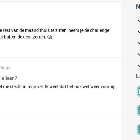
N
 rest van de maand thuis te zitten, neem je de challenge
uiten de deur zetten. 🤔​​​​​
elings
L
d alleen?
el me slecht in mijn vel. Ik weet dat het ook wel weer voorbij