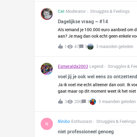
Cat
Moderator
Struggles & Feelings
Dagelijkse vraag ~ #14
Als iemand je 100.000 euro aanbied om de
aan? Je mag dan ook echt geen enkele voet b
1
47
3
3 maanden geleden
Esmeralda2003
Legend
Struggles & Fe
voel jij je ook wel eens zo ontzetten
Ja ik voel me echt alleener dan ooit. Ik vo
gaat maar op dit moment weet ik het niet
3
200
3
3 maanden geleden
Enthusiast
Struggles & Feelings
Ninibo
N
niet professioneel genoeg