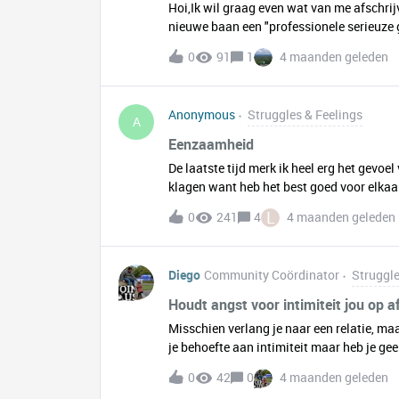
Hoi,Ik wil graag even wat van me afschrijv
nieuwe baan een "professionele serieuze 
liep gesmeerd en ik voelde me als een vis 
0
91
1
4 maanden geleden
verloop en vertrekkende collegas vanwege 
allemaal nieuwe collega's in een team za
wegviel. En ik een tegenvaller meemaakte
Anonymous
Struggles & Feelings
getrokken waardoor er een reele kans was 
A
tegen van alles aanloop. Van prikkelverwe
Eenzaamheid
vage hiërarchische normen, ongeschreven 
De laatste tijd merk ik heel erg het gevoe
toen ik nog een goed functionerend team
klagen want heb het best goed voor elkaar
de bovenstaande omstandi
klopt gewoon. Maar niemand om het mee te
L
0
241
4
4 maanden geleden
moeilijk om jezelf open te stellen. T eni
Diego
Community Coördinator
Struggle
Houdt angst voor intimiteit jou op 
Misschien verlang je naar een relatie, ma
je behoefte aan intimiteit maar heb je g
programma van BNNVARA zoekt presentato
0
42
0
4 maanden geleden
weinig tot geen ervaring hebben met intim