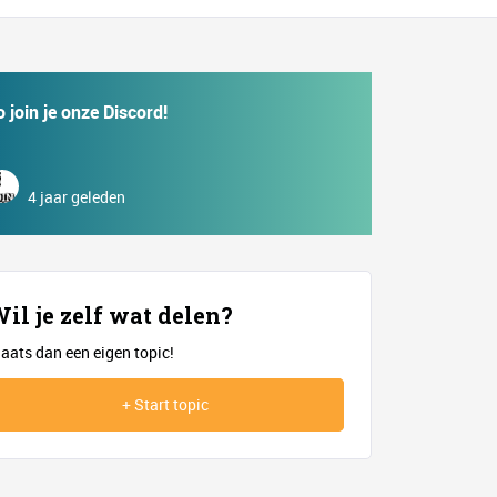
o join je onze Discord!
4 jaar geleden
il je zelf wat delen?
laats dan een eigen topic!
+ Start topic