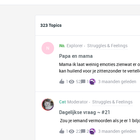
323 Topics
No.
Explorer
Struggles & Feelings
N
Papa en mama
Mama ik laat weinig emoties zienwat er oo
kan huilend voor je zittenzonder te vertel
is mis’ ik negeer je als je vraagt wat er is
1
52
1
3 maanden geleden
hoorten dat leven met mij zo niet gaat uit
nooit meer komtook niet als ik wel wat zeg
ooitik weet alleen niet hoehet is me niet g
Cat
Moderator
Struggles & Feelings
naarwant ik zeg toch niksen ik huil allee
vandaanzodat je mij niet kan ziengeen enk
Dagelijkse vraag ~ #21
comfortdat ik elke dag misdoor en door ik 
Zou je iemand vermoorden als je er 1 bilj
je mijn rug ik ben nogsteeds dat kleine 
1
22
2
3 maanden geleden