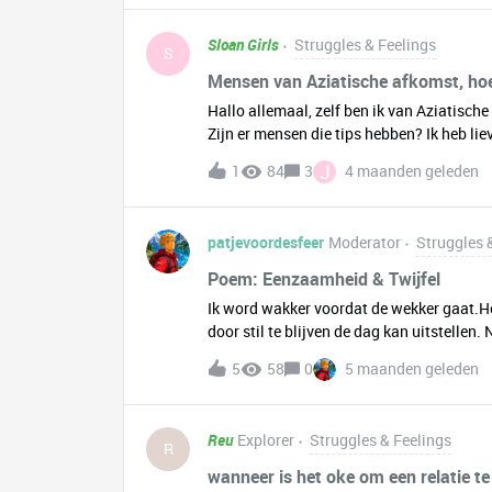
twee weken word je begeleid door ervaren
vragen rondom intimiteit, relaties en sek
Sloan Girls
Struggles & Feelings
aanlopen en zet samen bijzondere stappen.
S
eerste week van mei 2026 op een mooie, r
Mensen van Aziatische afkomst, hoe
de website: https://www.conceptstreet.nl
Hallo allemaal, zelf ben ik van Aziatisch
Zijn er mensen die tips hebben? Ik heb liev
als een grapje.’ of ‘Dat zou niet mogen ge
J
1
84
3
4 maanden geleden
gebeuren, maar het gebeurd toch.
patjevoordesfeer
Moderator
Struggles 
Poem: Eenzaamheid & Twijfel
Ik word wakker voordat de wekker gaat.Het 
door stil te blijven de dag kan uitstellen.
denken. Meldingen. Foto’s. Iemand met 
5
58
0
5 maanden geleden
straalt op een terras met een bijschrift ov
neer.En daar is het. Dat kleine zinnetje d
keuken zet ik koffie. Het geluid van het ap
Reu
Explorer
Struggles & Feelings
Alsof mijn gedachten meer echo krijgen d
R
tijdens de lunch. Als iemand vraagt hoe he
wanneer is het oke om een relatie t