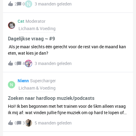
N
2
0
3 maanden geleden
had ik wel echt een “thema” of specifieke interesse waar ik veel
mee bezig was, maar op dit moment ben ik daar wat minder
mee bezig en sta ik eigenlijk overal wel voor open. In mijn vrije
Cat
Moderator
tijd ben ik vaak bezig met social media en het maken van
Lichaam & Voeding
video’s, zoals memes en korte content. Verder vind ik het chill
om muziek te luisteren, een beetje te gamen en gewoon te
Dagelijkse vraag ~ #9
relaxen. Ik zoek vooral gezellige mensen om mee te praten en
Als je maar slechts één gerecht voor de rest van de maand kan
misschien ook om een keer iets leuks mee te doen. Lijkt het je
eten, wat kies je dan?
leuk om te praten? Stuur gerust een bericht 🙂 Groetjes,Noud
0
4
3 maanden geleden
Nienn
Supercharger
N
Lichaam & Voeding
Zoeken naar hardloop muziek/podcasts
Hoi! Ik ben begonnen met het trainen voor de 5km alleen vraag
ik mij af: wat vinden jullie fijne muziek om op hard te lopen of
wat zijn misschien leuke podcasts om naar te luisteren tijdens
0
3
5 maanden geleden
het trainen? Ik weet zelf niet echt wat fijn is ook om goed tempo
te kunnen houden tijdens het hardlopen.🏃‍♀️