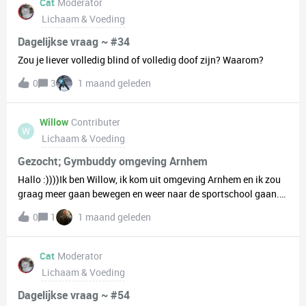
Cat
Moderator
Lichaam & Voeding
Dagelijkse vraag ~ #34
Zou je liever volledig blind of volledig doof zijn? Waarom?
0
3
1 maand geleden
Willow
Contributer
W
Lichaam & Voeding
Gezocht; Gymbuddy omgeving Arnhem
Hallo :))))Ik ben Willow, ik kom uit omgeving Arnhem en ik zou
graag meer gaan bewegen en weer naar de sportschool gaan.
Dus ik zoek iemand die hier ook interesse in heeft (+ natuurlijk
0
1
1 maand geleden
buiten de sportschool ook contact :) ). Ik ben zelf nog wel best
een beginner, ookal ben ik zeker wel vaak eerder geweest.Verder
hou ik van Koken, bakken, dingen organiseren, youtube/series,
Cat
Moderator
schermen (de sport), de stad in gaan/cafetjes en ik heb een lief
Lichaam & Voeding
hondje🐕. Ik hoor graag van jullie! :)
Dagelijkse vraag ~ #54