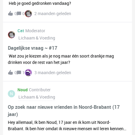
Heb je goed gedronken vandaag?​
0
0
2 maanden geleden
Cat
Moderator
Lichaam & Voeding
Dagelijkse vraag ~ #17
Wat zou je kiezen als je nog maar één soort drankje mag
drinken voor de rest van het jaar?
0
1
3 maanden geleden
Noud
Contributer
N
Lichaam & Voeding
Op zoek naar nieuwe vrienden in Noord-Brabant (17
jaar)
Hey allemaal, Ik ben Noud, 17 jaar en ik kom uit Noord-
Brabant. Ik ben hier omdat ik nieuwe mensen wil leren kennen
en gewoon wat meer contact wil hebben met anderen. Vroeger