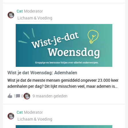
Cat
Moderator
Lichaam & Voeding
Wist je dat Woensdag: Ademhalen
Wist je dat de meeste mensen gemiddeld ongeveer 23.000 keer
ademhalen per dag? Dit lijkt misschien veel, maar ademen is
een automatische lichaamsfunctie die ons in staat stelt om
1
0
9 maanden geleden
zuurstof binnen te krijgen en koolstofdioxide af te voeren
zonder dat we er actief over na hoeven te denken. Het
ademhalingsproces begint in de neus of mond, waar de lucht
Cat
Moderator
wordt geïnhaleerd, en gaat via de luchtpijp naar de longen.
Lichaam & Voeding
Daar wordt zuurstof opgenomen in het bloed en wordt