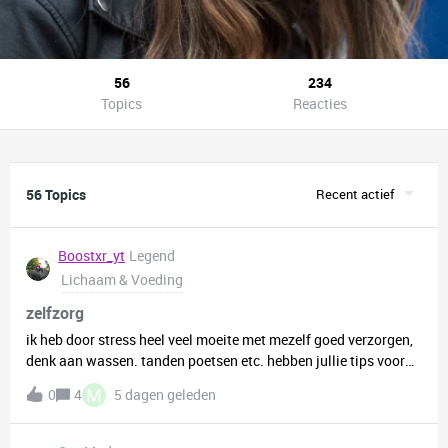
56
234
Topics
Reacties
56 Topics
Recent actief
Boostxr_yt
Legend
Lichaam & Voeding
zelfzorg
ik heb door stress heel veel moeite met mezelf goed verzorgen,
denk aan wassen. tanden poetsen etc. hebben jullie tips voor
me hoe ik dit kan oplossen?
M
0
4
5 dagen geleden