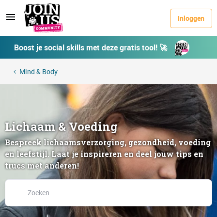
Inloggen
Boost je social skills met deze gratis tool! 🚀
Mind & Body
Lichaam & Voeding
Bespreek lichaamsverzorging, gezondheid, voeding
en leefstijl. Laat je inspireren en deel jouw tips en
trucs met anderen!