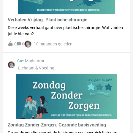
fysiek gezond te blijven, maar verbetert ook je concentratie en
mentale helderheid, wat je productiviteit en welzijn aanzienlijk
kan verhogen.
Verhalen Vrijdag: Plastische chirurgie
Deze weeks verhaal gaat over plastische chirurgie. Wat vinden
jullie hiervan?
0
0
10 maanden geleden
Cat
Moderator
Lichaam & Voeding
Zondag Zonder Zorgen: Gezonde basisvoeding
Gezonde voeding vormt de basis voor een energiek lichaam,