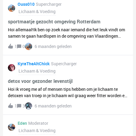
Ouss010
Supercharger
Lichaam & Voeding
sportmaatje gezocht omgeving Rotterdam
Hoi allemaal!Ik ben op zoek naar iemand die het leuk vindt om
samen te gaan hardlopen in de omgeving van Vlaardingen
en/of Schiedam. Of je nu net begint of al wat meer ervaring
1
0
6 maanden geleden
hebt, dat maakt mij niet uit – het gaat vooral om het samen
bewegen en elkaar motiveren.Naast hardlopen sta ik ook open
voor andere sportieve activiteiten zoals wandelen, bootcampen
KyraTheAltChick
Supercharger
in het park, fietsen of zelfs padellen. Heb jij leuke ideeën of ben
Lichaam & Voeding
je zelf ook op zoek naar een sportmaatje? Stuur gerust een
berichtje!
detox voor gezonder levenstijl
Hoi ik vroeg me af of mensen tips hebben om je lichaam te
detoxen van troep in je lichaam wil graag weer fitter worden en
heb eigenlijk niet de motivatie voor de sportschool en het geld
1
3
6 maanden geleden
ervoor Laat me graag weten in dit bericht of pm Groetjes Kyra
Eden
Moderator
Lichaam & Voeding