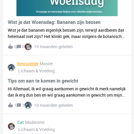
Wist je dat Woensdag: Bananen zijn bessen
Wist je dat bananen eigenlijk bessen zijn, terwijl aardbeien dat
helemaal niet zijn? Het klinkt gek, maar volgens de botanische
definitie van een bes moet een vrucht ontstaan uit één enkele
0
0
10 maanden geleden
bloem met één vruchtbeginsel, en moet hij sappig zijn van
binnen. Bananen voldoen hier perfect aan, terwijl aardbeien
eigenlijk “schijnvruchten” zijn, omdat de zaden aan de
Bevrorende
Master
buitenkant zitten en de vrucht zelf uit meerdere vruchtbeginsels
Lichaam & Voeding
ontstaat. Dus elke keer dat je een banaan eet, eet je officieel een
bessenfruit, iets waar je aardbeienfan misschien een beetje
Tips om aan te komen in gewicht
jaloers op is. Oh, en nog een grappig detail: bananen zijn ook
Hi Allemaal, Ik wil graag aankomen in gewicht ik merk namelijk
radioactief… maar geen paniek, je moet er echt héél veel van
dat ik erg dun ben en wil graag aankomen in gewicht om mijn
eten voordat dat gevaarlijk wordt.
zelfvertrouwen en gezondheid iets omhoog te knikken iemand
1
3
10 maanden geleden
tips?
Cat
Moderator
Lichaam & Voeding