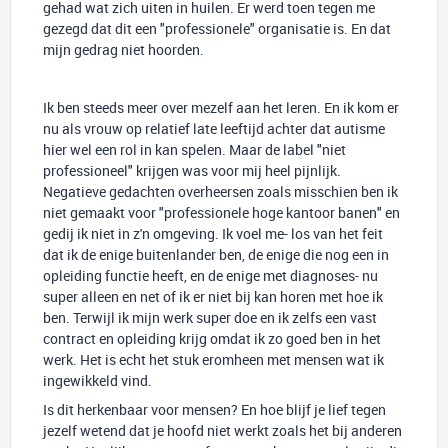
gehad wat zich uiten in huilen. Er werd toen tegen me
gezegd dat dit een "professionele" organisatie is. En dat
mijn gedrag niet hoorden.
Ik ben steeds meer over mezelf aan het leren. En ik kom er
nu als vrouw op relatief late leeftijd achter dat autisme
hier wel een rol in kan spelen. Maar de label "niet
professioneel" krijgen was voor mij heel pijnlijk.
Negatieve gedachten overheersen zoals misschien ben ik
niet gemaakt voor "professionele hoge kantoor banen" en
gedij ik niet in z'n omgeving. Ik voel me- los van het feit
dat ik de enige buitenlander ben, de enige die nog een in
opleiding functie heeft, en de enige met diagnoses- nu
super alleen en net of ik er niet bij kan horen met hoe ik
ben. Terwijl ik mijn werk super doe en ik zelfs een vast
contract en opleiding krijg omdat ik zo goed ben in het
werk. Het is echt het stuk eromheen met mensen wat ik
ingewikkeld vind.
Is dit herkenbaar voor mensen? En hoe blijf je lief tegen
jezelf wetend dat je hoofd niet werkt zoals het bij anderen