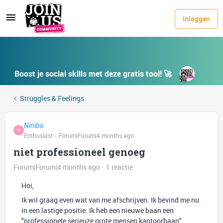
Inloggen
Boost je social skills met deze gratis tool! 🚀
Struggles & Feelings
Ninibo
N
Enthusiast
Forum|Forum|4 months ago
niet professioneel genoeg
Forum|Forum|4 months ago
1 reactie
Hoi,
Ik wil graag even wat van me afschrijven. Ik bevind me nu
in een lastige positie. Ik heb een nieuwe baan een
"professionele serieuze grote mensen kantoorbaan"