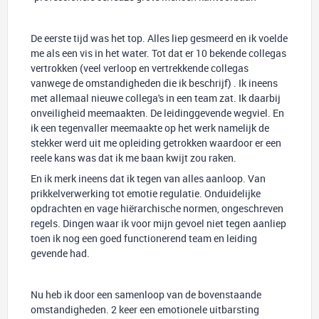
De eerste tijd was het top. Alles liep gesmeerd en ik voelde
me als een vis in het water. Tot dat er 10 bekende collegas
vertrokken (veel verloop en vertrekkende collegas
vanwege de omstandigheden die ik beschrijf) . Ik ineens
met allemaal nieuwe collega's in een team zat. Ik daarbij
onveiligheid meemaakten. De leidinggevende wegviel. En
ik een tegenvaller meemaakte op het werk namelijk de
stekker werd uit me opleiding getrokken waardoor er een
reele kans was dat ik me baan kwijt zou raken.
En ik merk ineens dat ik tegen van alles aanloop. Van
prikkelverwerking tot emotie regulatie. Onduidelijke
opdrachten en vage hiërarchische normen, ongeschreven
regels. Dingen waar ik voor mijn gevoel niet tegen aanliep
toen ik nog een goed functionerend team en leiding
gevende had.
Nu heb ik door een samenloop van de bovenstaande
omstandigheden. 2 keer een emotionele uitbarsting