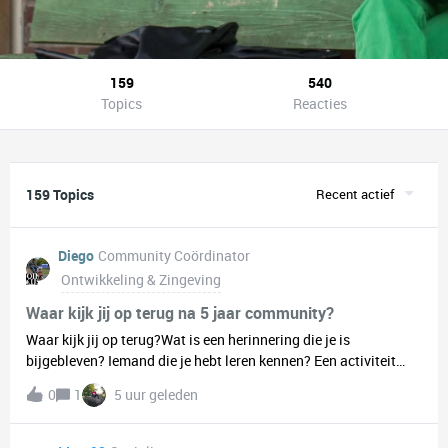
159
540
Topics
Reacties
159 Topics
Recent actief
Diego
Community Coördinator
Ontwikkeling & Zingeving
Waar kijk jij op terug na 5 jaar community?
Waar kijk jij op terug?Wat is een herinnering die je is
bijgebleven? Iemand die je hebt leren kennen? Een activiteit
waar je veel plezier aan hebt gehad? Of misschien iets wat je
0
1
5 uur geleden
over jezelf hebt geleerd? Zelf kijk ik vooral terug op alle fysieke
Hang Outs die we door de jaren heen hebben gehad. De
momenten waarop mensen elkaar voor het eerst in het echt