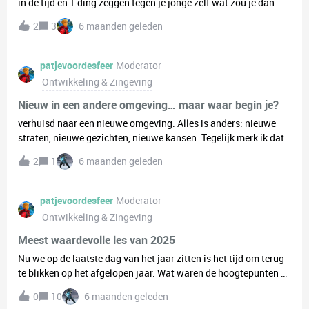
in de tijd en 1 ding zeggen tegen je jonge zelf wat zou je dan
tegen hem/haar/hun zeggen?Zou je jezelf behouden voor de
2
3
6 maanden geleden
fouten die je maakte of zou je jezelf gerust stellen over je
toekomst?
patjevoordesfeer
Moderator
Ontwikkeling & Zingeving
Nieuw in een andere omgeving… maar waar begin je?
verhuisd naar een nieuwe omgeving. Alles is anders: nieuwe
straten, nieuwe gezichten, nieuwe kansen. Tegelijk merk ik dat
het best spannend is om opnieuw mensen te leren kennen. Je
2
1
6 maanden geleden
wilt wel, maar… hoe pak je dat eigenlijk aan? Begin je bij een
vereniging, sportclub of hobby?Of werkt online contact leggen
juist beter?En hoe zet je die eerste stap, zonder dat het
patjevoordesfeer
Moderator
ongemakkelijk voelt? Ik ben benieuwd naar jullie ervaringen en
Ontwikkeling & Zingeving
tips. Wat heeft voor jullie gewerkt toen jullie in een nieuwe
omgeving terechtkwamen?
Meest waardevolle les van 2025
Nu we op de laatste dag van het jaar zitten is het tijd om terug
te blikken op het afgelopen jaar. Wat waren de hoogtepunten en
wat waren de dieptepumten?Wat was voor jou de meest
0
10
6 maanden geleden
leerzame les van 2025 die je wil delen?🙂