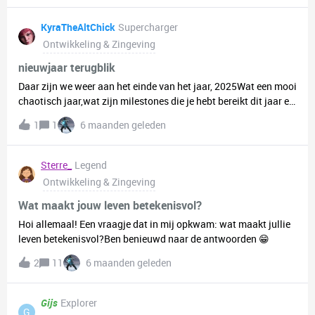
KyraTheAltChick
Supercharger
Ontwikkeling & Zingeving
nieuwjaar terugblik
Daar zijn we weer aan het einde van het jaar, 2025Wat een mooi
chaotisch jaar,wat zijn milestones die je hebt bereikt dit jaar en
waar wil je naar toe werken in 2026 Hoor het graag
1
1
6 maanden geleden
terug Groetjes Kyra
Sterre_
Legend
Ontwikkeling & Zingeving
Wat maakt jouw leven betekenisvol?
Hoi allemaal! Een vraagje dat in mij opkwam: wat maakt jullie
leven betekenisvol?Ben benieuwd naar de antwoorden 😁
2
11
6 maanden geleden
Gijs
Explorer
G