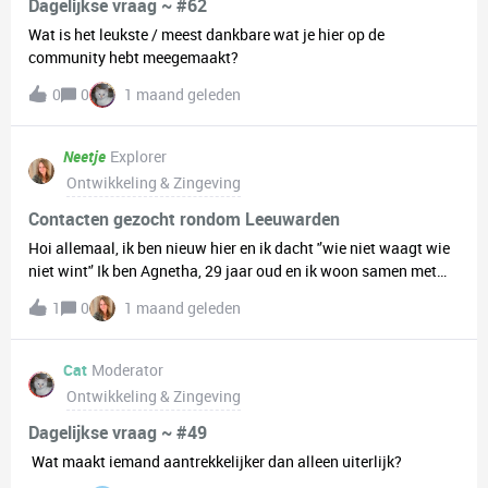
Dagelijkse vraag ~ #62
Wat is het leukste / meest dankbare wat je hier op de
community hebt meegemaakt?
0
0
1 maand geleden
Neetje
Explorer
Ontwikkeling & Zingeving
Contacten gezocht rondom Leeuwarden
Hoi allemaal, ik ben nieuw hier en ik dacht '’wie niet waagt wie
niet wint'’ Ik ben Agnetha, 29 jaar oud en ik woon samen met
mijn hond in Leeuwarden. Ik ben op zoek naar contacten om
1
0
1 maand geleden
activiteiten mee te ondernemen. Dit kan bijvoorbeeld een
boswandeling zijn, film pakken, spelletjes spelen, gamen
(switch), creatieve activiteit, samen sporten of iets heel
Cat
Moderator
anders. Zelf ben ik aan het werk als consulent inburgering en
Ontwikkeling & Zingeving
volg ik nog een deeltijd studie (master social work) Ben jij ook
op zoek naar nieuwe contacten? Laat het vooral weten :) Wie
Dagelijkse vraag ~ #49
weet tot ziens 🤗
Wat maakt iemand aantrekkelijker dan alleen uiterlijk?