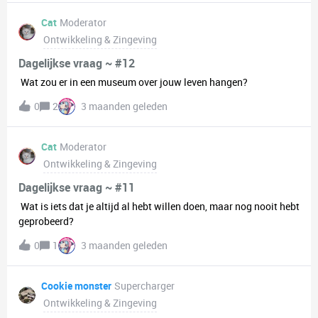
begrijpen.Zijn er mensen die zich hier in herkennen of tips
hebben? Laat het me weten!
Cat
Moderator
Ontwikkeling & Zingeving
Dagelijkse vraag ~ #12
Wat zou er in een museum over jouw leven hangen?
0
2
3 maanden geleden
Cat
Moderator
Ontwikkeling & Zingeving
Dagelijkse vraag ~ #11
Wat is iets dat je altijd al hebt willen doen, maar nog nooit hebt
geprobeerd?
0
1
3 maanden geleden
Cookie monster
Supercharger
Ontwikkeling & Zingeving