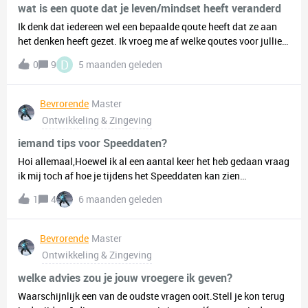
wat is een quote dat je leven/mindset heeft veranderd
Ik denk dat iedereen wel een bepaalde qoute heeft dat ze aan
het denken heeft gezet. Ik vroeg me af welke qoutes voor jullie
belangrijk zijn. Ik heb zelf veel moeite met een plek en mensen
D
0
9
5 maanden geleden
los te laten waarmee ik ben opgegroeid. Ik probeer mijn
mindset naar deze qoutes te zetten: letting go might be
terrifying but staying will kill you. You cannot change the past,
Bevrorende
Master
but you can change the future. Ik denk dat oneindigt nadenken
Ontwikkeling & Zingeving
over het verleden je alleen maar er dieper in trekt. Dus ik
probeer mijn verleden los te laten en te focussen op de
iemand tips voor Speeddaten?
toekomst.
Hoi allemaal,Hoewel ik al een aantal keer het heb gedaan vraag
ik mij toch af hoe je tijdens het Speeddaten kan zien
bijvoorbeeld of er een klik is.Ook vroeg ik mij af wat jullie
1
4
6 maanden geleden
advies/tips zijn hiervoor gezien ik van plan ben dit te doen
tijdens Dutch Heroes Comicon Wintereditie.
Bevrorende
Master
Ontwikkeling & Zingeving
welke advies zou je jouw vroegere ik geven?
Waarschijnlijk een van de oudste vragen ooit.Stell je kon terug