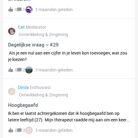
0
1
3 maanden geleden
Cat
Moderator
Ontwikkeling & Zingeving
Dagelijkse vraag ~ #29
Als je een nul aan een cijfer in je leven kon toevoegen, wat zou
je kiezen?
0
2
3 maanden geleden
Enthusiast
Dinda
D
Ontwikkeling & Zingeving
Hoogbegaafd
Ik ben er laatst achtergekomen dat ik hoogbegaafd ben op
latere leeftijd (27). Mijn therapeut raadde mij aan om een keer
naar een hbcafé te gaan, maar ik ben op zoek naar meer dingen
D
0
2
3 maanden geleden
die ik kan doen om mijn hoogbegaafde brein beter te leren