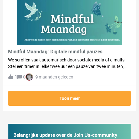
om naar een feestje te gaan, al lijkt het me wel leuk om iemand
te treffen die dit ook eng vind, maar weleens zou willen
proberen. Ook een workshop volgen lijkt me leuk om eens te
proberen!lijkt jou dit ook leuk? let me know :)
Mindful Maandag: Digitale mindful pauzes
We scrollen vaak automatisch door sociale media of e-mails.
Stel een timer in: elke twee uur een pauze van twee minuten,
waarin je helemaal offline bent. Sta op, rek je uit, adem diep,
1
0
9 maanden geleden
luister naar je omgeving. Je hersenen krijgen zo even rust van
constante prikkels, en je voelt je frisser en meer aanwezig
wanneer je weer teruggaat naar je scherm.
Toon meer
Belangrijke update over de Join Us-community