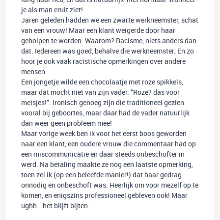
je als man eruit ziet!
Jaren geleden hadden we een zwarte werkneemster, schat
van een vrouw! Maar een klant weigerde door haar
geholpen te worden. Waarom? Racisme, niets anders dan
dat. Iedereen was goed, behalve die werkneemster. En zo
hoor je ook vaak racistische opmerkingen over andere
mensen.
Een jongetje wilde een chocolaatje met roze spikkels,
maar dat mocht niet van zijn vader. “Roze? das voor
meisjes!”. Ironisch genoeg zijn die traditioneel gezien
vooral bij geboortes, maar daar had de vader natuurlijk
dan weer geen probleem mee!
Maar vorige week ben ik voor het eerst boos geworden
naar een klant, een oudere vrouw die commentaar had op
een miscommunicatie en daar steeds onbeschofter in
werd. Na betaling maakte ze nog een laatste opmerking,
toen zei ik (op een beleefde manier!) dat haar gedrag
onnodig en onbeschoft was. Heerlijk om voor mezelf op te
komen, en enigszins professioneel gebleven ook! Maar
ughh… het blijft bijten.