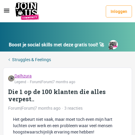
Inloggen
Boost je social skills met deze gratis tool! 🚀
Struggles & Feelings
Dalhzura
Legend
Forum|Forum|7 months ago
Die 1 op de 100 klanten die alles
verpest..
Forum|Forum|7 months ago
3 reacties
Het gebeurt niet vaak, maar moet toch even mijn hart
luchten over werk en een probleem waar veel mensen
hoogstwaarschijnlijk ervaring mee hebben!