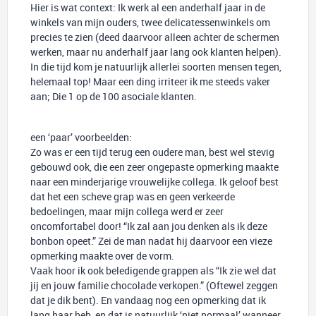
Hier is wat context: Ik werk al een anderhalf jaar in de
winkels van mijn ouders, twee delicatessenwinkels om
precies te zien (deed daarvoor alleen achter de schermen
werken, maar nu anderhalf jaar lang ook klanten helpen).
In die tijd kom je natuurlijk allerlei soorten mensen tegen,
helemaal top! Maar een ding irriteer ik me steeds vaker
aan; Die 1 op de 100 asociale klanten.
een ‘paar’ voorbeelden:
Zo was er een tijd terug een oudere man, best wel stevig
gebouwd ook, die een zeer ongepaste opmerking maakte
naar een minderjarige vrouwelijke collega. Ik geloof best
dat het een scheve grap was en geen verkeerde
bedoelingen, maar mijn collega werd er zeer
oncomfortabel door! “Ik zal aan jou denken als ik deze
bonbon opeet.” Zei de man nadat hij daarvoor een vieze
opmerking maakte over de vorm.
Vaak hoor ik ook beledigende grappen als “Ik zie wel dat
jij en jouw familie chocolade verkopen.” (Oftewel zeggen
dat je dik bent). En vandaag nog een opmerking dat ik
lang haar heb, en dat is natuurlijk ‘niet normaal’ wanneer