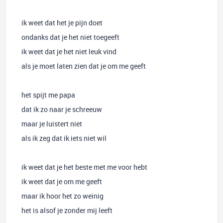
ik weet dat het je pijn doet
ondanks dat je het niet toegeeft
ik weet dat je het niet leuk vind
als je moet laten zien dat je om me geeft
het spijt me papa
dat ik zo naar je schreeuw
maar je luistert niet
als ik zeg dat ik iets niet wil
ik weet dat je het beste met me voor hebt
ik weet dat je om me geeft
maar ik hoor het zo weinig
het is alsof je zonder mij leeft