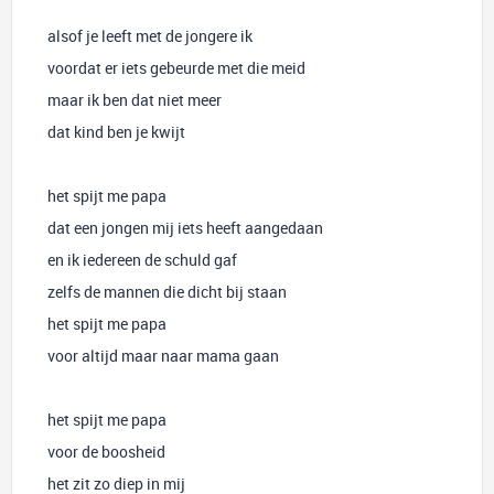
alsof je leeft met de jongere ik
voordat er iets gebeurde met die meid
maar ik ben dat niet meer
dat kind ben je kwijt
het spijt me papa
dat een jongen mij iets heeft aangedaan
en ik iedereen de schuld gaf
zelfs de mannen die dicht bij staan
het spijt me papa
voor altijd maar naar mama gaan
het spijt me papa
voor de boosheid
het zit zo diep in mij