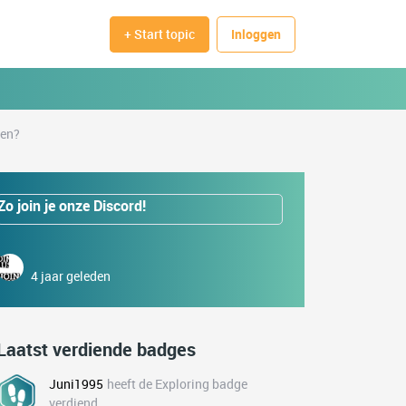
+ Start topic
Inloggen
ren?
Zo join je onze Discord!
4 jaar geleden
Laatst verdiende badges
Juni1995
heeft de Exploring badge
verdiend