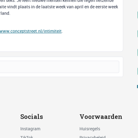
 en seks. Je leert nieuwe mensen kennen die tegen hetzelfde
te vindt plaats in de laatste week van april en de eerste week
rland.
/www.conceptstreet.nl/intimiteit
.
Socials
Voorwaarden
Instagram
Huisregels
TikTok
Privacybeleid