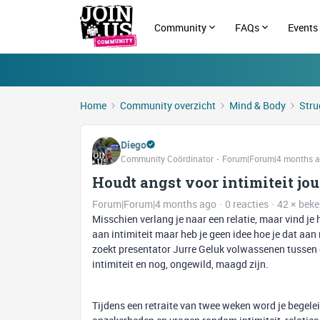
Community
FAQs
Events
Home
Community overzicht
Mind & Body
Stru
Diego
Community Coördinator
Forum|Forum|4 months 
Houdt angst voor intimiteit jo
Forum|Forum|4 months ago
0 reacties
42 × bek
Misschien verlang je naar een relatie, maar vind je
aan intimiteit maar heb je geen idee hoe je dat
zoekt presentator Jurre Geluk volwassenen tussen d
intimiteit en nog, ongewild, maagd zijn.
Tijdens een retraite van twee weken word je begele