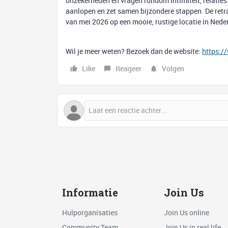
onzekerheden en vragen rondom intimiteit, relaties
aanlopen en zet samen bijzondere stappen. De retrai
van mei 2026 op een mooie, rustige locatie in Nede
Wil je meer weten? Bezoek dan de website:
https:/
Like
Reageer
Volgen
Informatie
Join Us
Hulporganisaties
Join Us online
Community Team
Join Us in real life