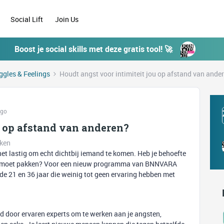
Social Lift
Join Us
Boost je social skills met deze gratis tool! 🚀
ggles & Feelings
Houdt angst voor intimiteit jou op afstand van ande
ago
u op afstand van anderen?
eken
 het lastig om echt dichtbij iemand te komen. Heb je behoefte
 aan moet pakken? Voor een nieuw programma van BNNVARA
e 21 en 36 jaar die weinig tot geen ervaring hebben met
id door ervaren experts om te werken aan je angsten,