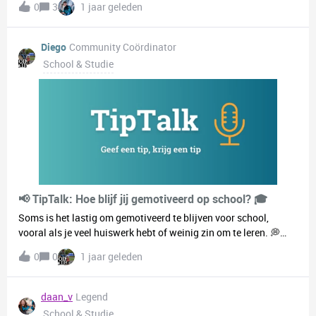
0
3
1 jaar geleden
vooral een bericht. Dat zou ik heel leuk vinden. Groetjes Arjen.
Diego
Community Coördinator
School & Studie
📢 TipTalk: Hoe blijf jij gemotiveerd op school? 🎓
Soms is het lastig om gemotiveerd te blijven voor school,
vooral als je veel huiswerk hebt of weinig zin om te leren. 💭
📚 👉 Wat zijn jouw beste tips om gemotiveerd te blijven?💡
0
0
1 jaar geleden
Hoe zorg jij ervoor dat je niet uitstelt?🎯 Heb je een trucje om
jezelf te belonen na een taak? Drop je tips in de reacties en help
elkaar vooruit! 👇🔥
daan_v
Legend
School & Studie