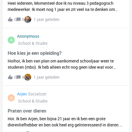
doen om mijn baan te behouden. Brengt het nare herrineringen
Heei iedereen, Momenteel doe ik nu niveau 3 pedagogisch
en toch wat stres en druk bij mij teweeg. Ik ben inmiddels al
medewerker. Ik moet nog 1 jaar en zit veel na te denken om
wat ouder met een jong gezin. En had het studeren al achter me
niveau 4 te gaan doen (gespecialiseerd pedagogisch
0
0
1 jaar geleden
gelaten. Wat zijn jullie ervaringen met het gaan van mbo naar
medewerker) is er toevallig hier iemand die mij kan vertellen of
hbo? En hebben jullie wel eens verschil gevoeld ik waardering
het nut heeft en veel verschil zit qua pm’er en gespecialiseerde
tussen mbo en hbo?
pm’er?
Anonymous
A
School & Studie
Hoe kies je een opleiding?
Hoihoi, ik ben van plan om aankomend schooljaar weer te
studeren (mbo). Ik heb alleen echt nog geen idee wat voor
opleiding ik wil gaan volgen. Ik heb best een breed
0
4
1 jaar geleden
interessegebied wat ook niet echt meehelpt.De broepentesten
die ik invul zijn ook niet bepaald accuraat. Er komt vaak iets uit
zoals een baan in de zorg, maar ik zie mezelf niet in de zorg
Arjen
Socializer
A
werken.Wat heeft jullie geholpen met de keuze voor een
School & Studie
opleiding?
Praten over dieren
Hoi. Ik ben Arjen, ben bijna 21 jaar en ik ben een grote
dierenliefhebber en ben ook heel erg geïnteresseerd in dieren.
Als er mensen zijn die er met me willen over praten, stuur dan