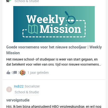
School & Studie
Goede voornemens voor het nieuwe schooljaar | Weekly
Mission
Het nieuwe school- of studiejaar is weer van start gegaan, en
dat betekent voor velen van ons: tijd voor nieuwe voornemens!
🎉 Of je nu aan een nieuwe studie begint, een nieuwe fase
0
3
1 jaar geleden
ingaat, of gewoon verdergaat waar je was gebleven, een frisse
start voelt altijd goed.Misschien wil je dit jaar meer tijd
vrijmaken voor je hobby’s, nieuwe mensen ontmoeten, of wat
Indi22
Socializer
I
vaker gaan sporten. De mogelijkheden zijn eindeloos!Wat zijn
School & Studie
jouw voornemens voor dit schooljaar? Deel ze met ons in de
reacties! 💬
vervolgstudie
Hiii, Ik ben bijna afgestudeerd HBO verpleegkundige, en wil nog