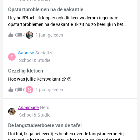
Opstartproblemen na de vakantie
Hey hoi!Pfoeh, ik loop er ook dit keer wederom tegenaan:
opstartproblemen na de vakantie. Ik zit nu zo heerlijk in het
relaxte vakantieritme dat ik het lastig vind mezelf weer ‘aan’ te
0
4
1 jaar geleden
krijgen voor productieve dingen als schoolwerk. 😖Hebben
jullie tips om jezelf weer te motiveren/weer in het ritme te
krijgen na zo’n heerlijke chillvakantie? Ik kan ze wel
Sannew
Socializer
S
gebruiken 😝🙏🏻Groetjes, Daan :))
School & Studie
Gezellig kletsen
Hoe was jullie Kerstvakantie? 😊
S
0
0
1 jaar geleden
Hero
Annemarie
School & Studie
De langstudeerboete van de tafel
Hoi hoi, Ik ga het eventjes hebben over de langstudeerboete,