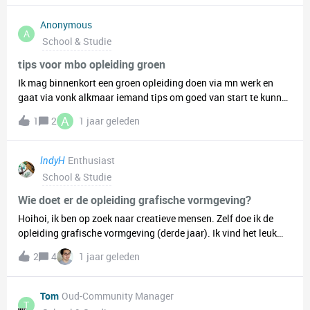
school en moet deze nu herkansen. En hier struggle ik wel wat
mee, niet zozeer omdat ik hem moet herkansen, maar de
Anonymous
A
struggle die ik heb is meer hoe ik het verslag op orde kan krijgen
School & Studie
en op een geode manier vorm kan geven. Wel heb ik feedback
ontvangen, dus daar kan ik mee aan de slag. Hebben jullie
tips voor mbo opleiding groen
ergens ook struggle(s) mee tijdens je school-/studietijd of toen
Ik mag binnenkort een groen opleiding doen via mn werk en
je nog op school zat? Laat het weten in de reactie.
gaat via vonk alkmaar iemand tips om goed van start te kunnen
gaan of tips van wat je kan verwachten van een groen opleiding
A
1
2
1 jaar geleden
eerste keer dat ik dat doe
Enthusiast
IndyH
School & Studie
Wie doet er de opleiding grafische vormgeving?
Hoihoi, ik ben op zoek naar creatieve mensen. Zelf doe ik de
opleiding grafische vormgeving (derde jaar). Ik vind het leuk
om te tekenen, schilderen en kleding te maken.
2
4
1 jaar geleden
Tom
Oud-Community Manager
T