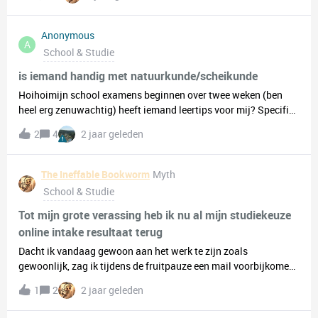
goed voorbereid en ben heel benieuwd of iemand van jullie ook
in het buitenland heeft gewoond/stage gelopen heeft! Ben
ontzettend benieuwd naar jullie ervaring(en) 😉
Anonymous
A
School & Studie
is iemand handig met natuurkunde/scheikunde
Hoihoimijn school examens beginnen over twee weken (ben
heel erg zenuwachtig) heeft iemand leertips voor mij? Specifiek
met natuurkunde/scheikunde want ik ben daar gewoon niet zo
2
4
2 jaar geleden
goed in.groetjesyuri
The Ineffable Bookworm
Myth
School & Studie
Tot mijn grote verassing heb ik nu al mijn studiekeuze
online intake resultaat terug
Dacht ik vandaag gewoon aan het werk te zijn zoals
gewoonlijk, zag ik tijdens de fruitpauze een mail voorbijkomen
met "advies na studiekeuzecheck", wat normaal 3 weken zou
1
2
2 jaar geleden
duren om terug te krijgen. Bij mij duurde dit echter iets meer
dan één week (8 dagen om precies te zijn).Ik wist niet hoe snel