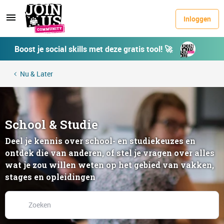
Inloggen
Boost je social skills met deze gratis tool! 🚀
Nu & Later
School & Studie
Deel je kennis over school- en studiekeuzes en
ontdek die van anderen, of stel je vragen over alles
wat je zou willen weten op het gebied van vakken,
stages en opleidingen