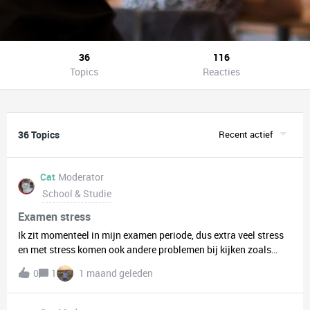
36
116
Topics
Reacties
36 Topics
Recent actief
Cat
Moderator
School & Studie
Examen stress
Ik zit momenteel in mijn examen periode, dus extra veel stress
en met stress komen ook andere problemen bij kijken zoals
kramp in mijn gewrichten, moeilijk kunnen opstaan, slecht
0
1
1 maand geleden
slapen. Hebben mensen hier tips bij? Of zelf ervaringen wat je
doet tijdens veel stress?