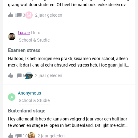
graag wat doorstuderen. Of heeft iemand ook leuke ideeën over
banen die fysiek niet te zwaar zijn, en misschien gecombineerd
M
0
3
2 jaar geleden
met kantoorwerk/social media? Ik ben erg zoekende, alvast
bedankt :).
Hero
Lucine
School & Studie
Examen stress
Hallooo, Ik heb morgen een praktijkexamen voor school, alleen
merk ik dat ik nu al echt absurd veel stress heb. Hoe gaan jullie
met stress om, en hebben jullie misschien tips? Groetjes
1
5
2 jaar geleden
Anonymous
A
School & Studie
Buitenland stage
Hey allemaal!Ik heb de kans om volgend jaar voor een halfjaar
te wonen en stage te lopen in het buitenland. Dit lijkt me echt
een hele toffe ervaring, echter ben ik iemand die zich graag
6
10
2 jaar geleden