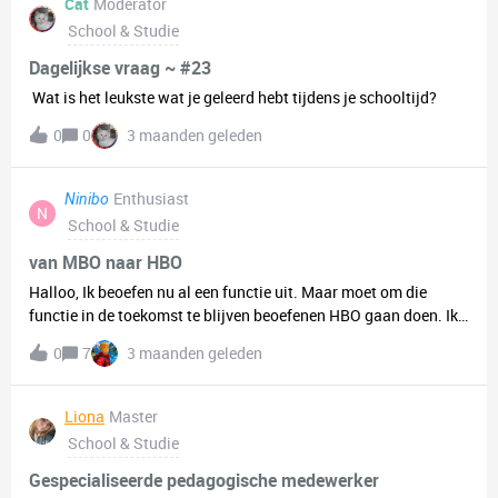
Cat
Moderator
School & Studie
Dagelijkse vraag ~ #23
Wat is het leukste wat je geleerd hebt tijdens je schooltijd?
0
0
3 maanden geleden
Enthusiast
Ninibo
N
School & Studie
van MBO naar HBO
Halloo, Ik beoefen nu al een functie uit. Maar moet om die
functie in de toekomst te blijven beoefenen HBO gaan doen. Ik
kwam me leven prima door met mijn mbo 4 diploma. En word
0
7
3 maanden geleden
nu pas geconfronteerd met het feit dat er toch best een harde
lijn is tussen het hebben van mbo of hbo diploma. Ik heb toen
ik jonger was wel eens wat minderwaardigheid gevoeld van
Liona
Master
naasten. Over het alleen doen van mbo. Maar heb dat
School & Studie
weggestopt en in mijn werkzame leven geen last meer van
gehad. Nu ik merk dat ik toch echt een hbo opleiding moet gaan
Gespecialiseerde pedagogische medewerker