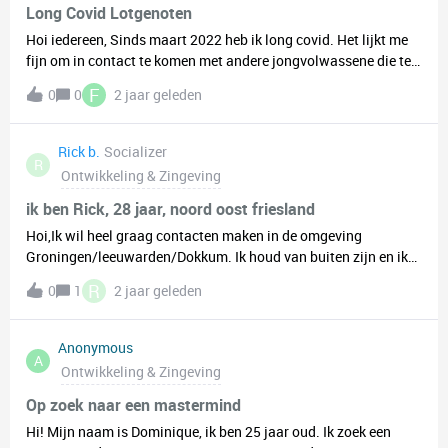
Long Covid Lotgenoten
Hoi iedereen, Sinds maart 2022 heb ik long covid. Het lijkt me
fijn om in contact te komen met andere jongvolwassene die te
maken (hebben gehad) met long covid om ervaringen te kunnen
F
0
0
2 jaar geleden
delen en om elkaar te kunnen steunen tijdens mindere periodes.
Wellicht lukt het via deze weg om met elkaar een lotgenoten
groepje te starten! Heb je zelf te maken met long covid of ken je
Rick b.
Socializer
R
iemand met long covid die wellicht geïnteresseerd is in
Ontwikkeling & Zingeving
lotgenoten contact dan hoor ik graag van je! Liefs Anouk 🌺
ik ben Rick, 28 jaar, noord oost friesland
Hoi,Ik wil heel graag contacten maken in de omgeving
Groningen/leeuwarden/Dokkum. Ik houd van buiten zijn en ik
ben zelf hovenier en nog 1 jaar in opleiding. Ik doe aan
R
0
1
2 jaar geleden
volleybal, kaatsen, tuinieren, moestuinieren, schilderen,
zelfontwikking en op mezelf wonen. Dit is soms wel eens veel
en ik kan ook wel vaak druk zijn in mijn hoofd. Ik mis het
Anonymous
A
hebben van leeftijdsgenoten/vrienden en ik vind het moeilijk
Ontwikkeling & Zingeving
om die te maken. Het delen van leuke en minder leuke dingen.
En ervaring uitwisselen.Voor de rest ben ik meer
Op zoek naar een mastermind
introvert buiten mij vertrouwde omgeving.. Het lijkt me leuk
Hi! Mijn naam is Dominique, ik ben 25 jaar oud. Ik zoek een
om contact met jou te maken, Groeten Rick