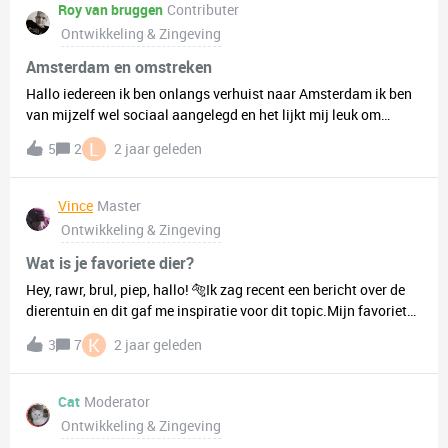
Roy van bruggen
Contributer
Ontwikkeling & Zingeving
Amsterdam en omstreken
Hallo iedereen ik ben onlangs verhuist naar Amsterdam ik ben
van mijzelf wel sociaal aangelegd en het lijkt mij leuk om
nieuwe vrienden/vriendinnen te maken en leuke dingen mee
L
5
2
2 jaar geleden
doen of goede gesprekken mee te hebben voor info check mijn
bio je mag mij alles vragen ben een open boek
Vince
Master
Ontwikkeling & Zingeving
Wat is je favoriete dier?
Hey, rawr, brul, piep, hallo! 🐅Ik zag recent een bericht over de
dierentuin en dit gaf me inspiratie voor dit topic.Mijn favoriete
dier is een rode panda, wat een prachtig dier. Ze ogen rustig,
K
3
7
2 jaar geleden
mysterieus, fluffy en ik vind ze betoverend overkomen. Ik heb
een knuffel thuis liggen van de rode panda 🐼! Wat is jouw
favoriete dier en waarom? Laat het me weten in de reacties! 💬 ​
Cat
Moderator
Ontwikkeling & Zingeving