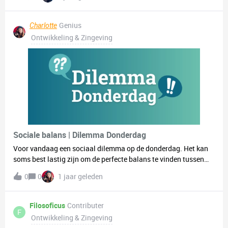
Genius
Charlotte
Ontwikkeling & Zingeving
Sociale balans | Dilemma Donderdag
Voor vandaag een sociaal dilemma op de donderdag. Het kan
soms best lastig zijn om de perfecte balans te vinden tussen
tijd voor jezelf en tijd met anderen. Maar er is eigenlijk zoveel
0
0
1 jaar geleden
keuze, maar 2 opties vind je wel heel erg interessant. 🤔👥
Weinig tijd voor jezelf, maar wel altijd druk met vrienden 🧘
Veel tijd voor jezelf, maar weinig sociaal contactWat past het
Filosoficus
Contributer
F
beste bij jou? Laat het ons weten in de reacties. 💬
Ontwikkeling & Zingeving