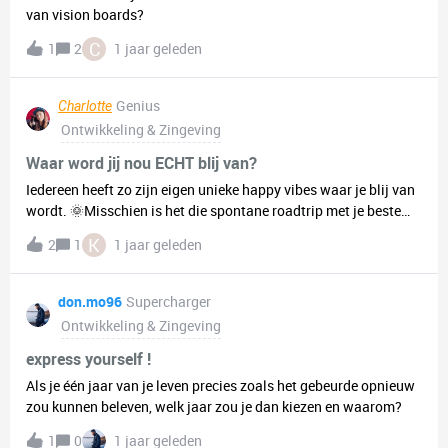
van vision boards?
C
1
2
1 jaar geleden
Genius
Charlotte
Ontwikkeling & Zingeving
Waar word jij nou ECHT blij van?
Iedereen heeft zo zijn eigen unieke happy vibes waar je blij van
wordt. 🌞Misschien is het die spontane roadtrip met je beste
vrienden, knuffelen met je huisdier 🐶, of gewoon een rustig
K
2
1
1 jaar geleden
moment voor jezelf met je favoriete boek 📖. Wat het ook is, we
all need it! 💖We zijn super benieuwd, waar word jij nou echt
gelukkig van?Laat het ons weten in de reacties en deel je happy
don.mo96
Supercharger
moments met de Join Us community! 💬 Wie weet inspireer je
Ontwikkeling & Zingeving
andere ook met jouw geluksmomentjes. Sharing is caring! 🤗
✨Happy vibes only! 😎✌
express yourself !
Als je één jaar van je leven precies zoals het gebeurde opnieuw
zou kunnen beleven, welk jaar zou je dan kiezen en waarom?
1
0
1 jaar geleden