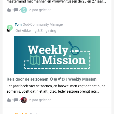
mastermind met mannen en vrouwen tussen de 25 en 27 jaar,
een groep van ongeveer 10 personen, waar we elkaar kunnen
S
2
2
2 jaar geleden
ondersteunen om onze doelen en dromen waar te maken.
Graag mensen die bezig zijn met zelfontwikkeling en naar een
betere versie van zichzelf.Als je hier ook interesse in hebt, stuur
Tom
Oud-Community Manager
T
mij dan een privéberichtje!😊
Ontwikkeling & Zingeving
Reis door de seizoenen 🌻☀️🍂☃️ | Weekly Mission
Een jaar heeft vier seizoenen, en hoewel men zegt dat het bijna
zomer is, voelt dat niet altijd zo. Ieder seizoen brengt iets
unieks met zich mee. Wat maakt elk seizoen voor jou speciaal?
2
2
2 jaar geleden
Denk aan een toffe winteractiviteit van vroeger of die ene lange
zomeravond die maar geen einde leek te hebben. Deel een
herinnering, foto, verhaal of iets anders leuks uit ieder