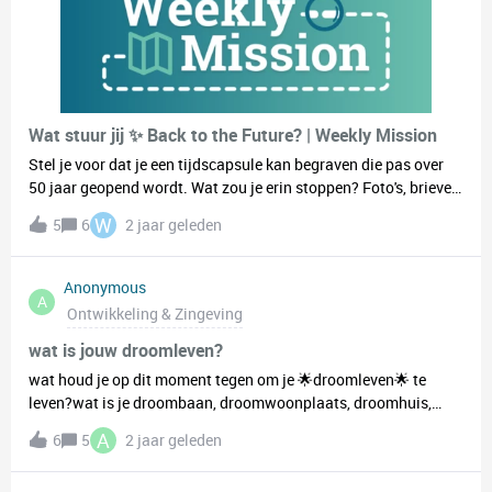
Wat stuur jij ✨ Back to the Future? | Weekly Mission
Stel je voor dat je een tijdscapsule kan begraven die pas over
50 jaar geopend wordt. Wat zou je erin stoppen? Foto's, brieven,
een screenshot van je favoriete playlist of misschien iets heel
W
5
6
2 jaar geleden
anders? Deel jouw ideeën en laat weten welke boodschap je
voor de toekomst zou achterlaten. Sharing is caring! 🕰️✉️
Anonymous
A
Ontwikkeling & Zingeving
wat is jouw droomleven?
wat houd je op dit moment tegen om je 🌟droomleven🌟 te
leven?wat is je droombaan, droomwoonplaats, droomhuis,
droomzelf? stuur me een bericht en laten we erover kletsen! :)
A
6
5
2 jaar geleden