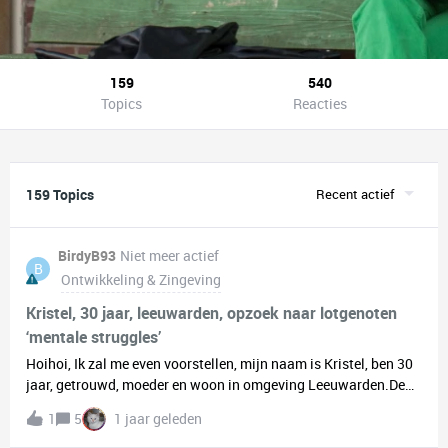
159
540
Topics
Reacties
159 Topics
Recent actief
BirdyB93
Niet meer actief
B
Ontwikkeling & Zingeving
Kristel, 30 jaar, leeuwarden, opzoek naar lotgenoten
‘mentale struggles’
Hoihoi, Ik zal me even voorstellen, mijn naam is Kristel, ben 30
jaar, getrouwd, moeder en woon in omgeving Leeuwarden.De
reden dat ik deze topic start, is omdat ik een groot deel van mijn
1
5
1 jaar geleden
leven worstel met angststoornissen en dit soms best eenzaam
voelt. Ik volg op dit moment therapie hiervoor en kom steeds