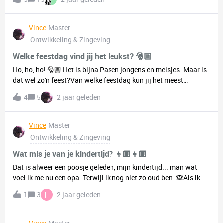
wel konden toveren?! Daarom deze week de vraag welke
magische krachten jij zou willen hebben en wat je ermee zou
willen doen. Sharing is caring! 🪄
Vince
Master
Ontwikkeling & Zingeving
Welke feestdag vind jij het leukst? 🎅🏼
Ho, ho, ho! 🎅🏼 Het is bijna Pasen jongens en meisjes. Maar is
dat wel zo'n feest?Van welke feestdag kun jij het meest
genieten, en waarom?
4
5
2 jaar geleden
Vince
Master
Ontwikkeling & Zingeving
Wat mis je van je kindertijd? 👦🏼👧🏼
Dat is alweer een poosje geleden, mijn kindertijd... man wat
voel ik me nu een opa. Terwijl ik nog niet zo oud ben. 🙈Als ik
zelf terugdenk aan mijn eigen kindertijd vloeit er een mix van
F
1
3
2 jaar geleden
emoties door me. De eerste is geluk, blijdschap van het plezier
dat ik beleefde als kind. Ik was blij, enthousiast met de
(misschien voor anderen kleinste) dingen waar een volwassene
Vince
Master