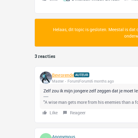
Helaas, dit topic is gesloten. Meestal is dat
onderwe
3 reacties
Bevrorende
AUTEUR
Master
Forum|Forum|6 months ago
Zelf zou ik mijn jongere zelf zeggen dat je moet 
"A wise man gets more from his enemies than a foo
Like
Reageer
Anonymous