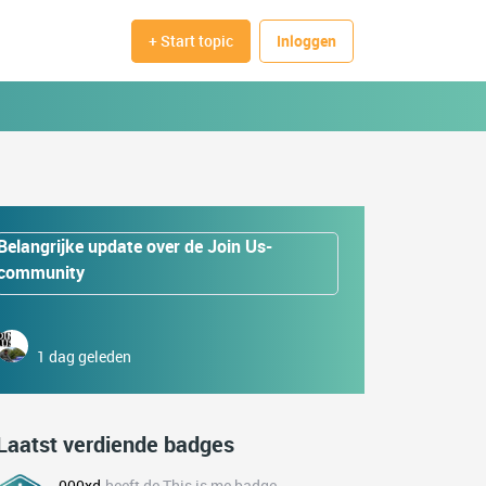
+ Start topic
Inloggen
Belangrijke update over de Join Us-
community
1 dag geleden
Laatst verdiende badges
000xd
heeft de This is me badge