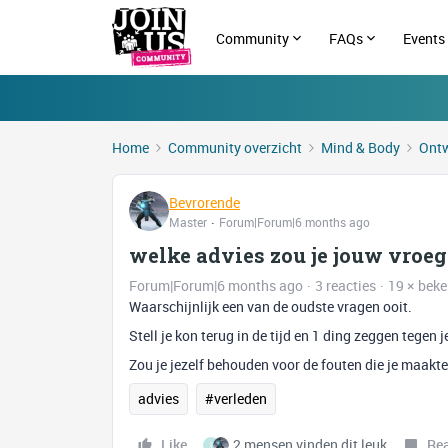
Community
FAQs
Events
Home
Community overzicht
Mind & Body
Ontw
Bevrorende
Master
Forum|Forum|6 months ago
welke advies zou je jouw vroeg
Forum|Forum|6 months ago
3 reacties
19 × bek
Waarschijnlijk een van de oudste vragen ooit.
Stell je kon terug in de tijd en 1 ding zeggen tege
Zou je jezelf behouden voor de fouten die je maakte 
advies
#verleden
Like
2 mensen vinden dit leuk
Re
I