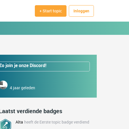
+ Start topic
Inloggen
Zo join je onze Discord!
4 jaar geleden
Laatst verdiende badges
Alta
heeft de Eerste topic badge verdiend