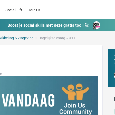
Social Lift
Join Us
Boost je social skills met deze gratis tool! 🚀
ikkeling & Zingeving
Dagelijkse vraag ~ #11
ken