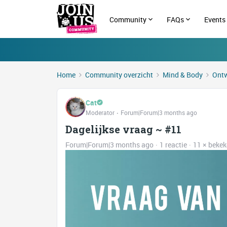
Community
FAQs
Events
Home
Community overzicht
Mind & Body
Ontw
Cat
Moderator
Forum|Forum|3 months ago
Dagelijkse vraag ~ #11
Forum|Forum|3 months ago
1 reactie
11 × beke