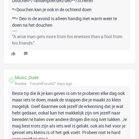
Douchen*/Tandenpoetsen/deo**/Scheren
*=Douchen kan je ook in de ochtend doen
**= Deo in de avond is alleen handig met warm weer te
doen na het douchen
"A wise man gets more from his enemies than a fool from
his friends."
Music_Dude
M
Rookie
Forum|Forum|7 days ago
Beste tip die ik je kan geven is om te proberen elke dag ook
maar iets te doen, maak de stappen die je maakt zo klein
mogelijk. Geef daarmee ook jezelf de erkenning dat je wat
hebt gedaan, ookal kan het makkelijk zijn om jezelf naar
beneden te halen over andere dingen die nog niet lukken. Je
mag best trots zijn als iets wel is gelukt, ook als het voor je
gevoel iets kleins is of het gek voelt. Probeer niet te hard
voor jezelf te zijn:)