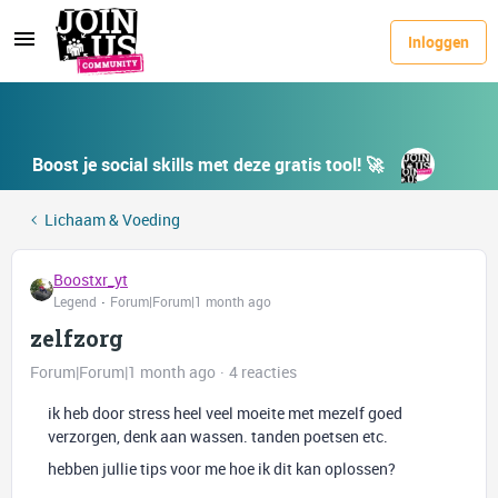
Inloggen
Boost je social skills met deze gratis tool! 🚀
Lichaam & Voeding
Boostxr_yt
Legend
Forum|Forum|1 month ago
zelfzorg
Forum|Forum|1 month ago
4 reacties
ik heb door stress heel veel moeite met mezelf goed
verzorgen, denk aan wassen. tanden poetsen etc.
hebben jullie tips voor me hoe ik dit kan oplossen?