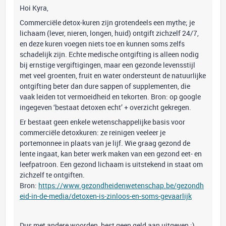
Hoi Kyra,
Commerciële detox-kuren zijn grotendeels een mythe; je
lichaam (lever, nieren, longen, huid) ontgift zichzelf 24/7,
en deze kuren voegen niets toe en kunnen soms zelfs
schadelijk zijn. Echte medische ontgifting is alleen nodig
bij ernstige vergiftigingen, maar een gezonde levensstijl
met veel groenten, fruit en water ondersteunt de natuurlijke
ontgifting beter dan dure sappen of supplementen, die
vaak leiden tot vermoeidheid en tekorten. Bron: op google
ingegeven ‘bestaat detoxen echt’ + overzicht gekregen.
Er bestaat geen enkele wetenschappelijke basis voor
commerciële detoxkuren: ze reinigen veeleer je
portemonnee in plaats van je lijf. Wie graag gezond de
lente ingaat, kan beter werk maken van een gezond eet- en
leefpatroon. Een gezond lichaam is uitstekend in staat om
zichzelf te ontgiften.
Bron:
https://www.gezondheidenwetenschap.be/gezondh
eid-in-de-media/detoxen-is-zinloos-en-soms-gevaarlijk
Dus met andere woorden, best geen geld aan uitgeven :)