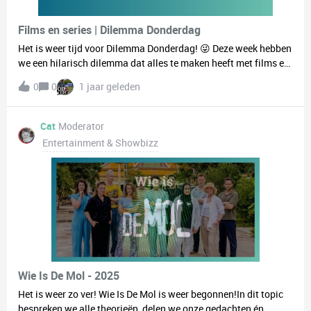
Films en series | Dilemma Donderdag
Het is weer tijd voor Dilemma Donderdag! 😜 Deze week hebben
we een hilarisch dilemma dat alles te maken heeft met films en
series. Stel je voor:Wat zou jij kiezen?📺 Elke film en serie kijken
0
0
1 jaar geleden
die je wil, maar alleen op een piepklein schermpje. 🖥️ Of altijd
kijken op een huge scherm, maar je mag slechts één film of
serie per jaar kiezen om te kijken.Hmm, dat is echt een lastige
Cat
Moderator
keuze, toch? We zijn superbenieuwd naar jullie keuzes en
Entertainment & Showbizz
natuurlijk de redenen waarom! Deel je antwoorden in de
reacties hieronder! 💬
Wie Is De Mol - 2025
Het is weer zo ver! Wie Is De Mol is weer begonnen!In dit topic
bespreken we alle theorieën, delen we onze gedachten én