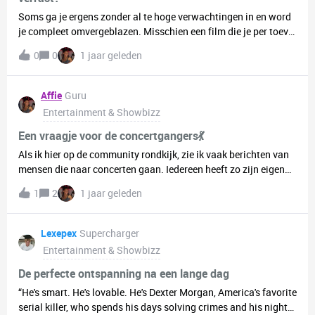
Soms ga je ergens zonder al te hoge verwachtingen in en word
je compleet omvergeblazen. Misschien een film die je per toeval
opzette, een serie die je dacht even snel te checken en toen
0
0
1 jaar geleden
super snel uitkeek, of een boek dat je zonder voorkennis begon
en niet kon wegleggen.De laatste keer dat ik dat heb gehad was
met de series: Invincible (Amazone prime) en Agatha All Along
Affie
Guru
(Disney plus).Ik had van beide niet al te hoge verwachtingen,
Entertainment & Showbizz
maar toch was ik uiteindelijk helemaal invested in
het verhaal.Ik ben benieuwd bij welke shows, films of boeken
Een vraagje voor de concertgangers💃
mensen dit ook hebben meegemaakt😆
Als ik hier op de community rondkijk, zie ik vaak berichten van
mensen die naar concerten gaan. Iedereen heeft zo zijn eigen
reden om een kaartje te kopen: de muziek zelf, de uitstraling
1
2
1 jaar geleden
van de artiest, de visuele show, de zangkwaliteiten, de dans,
noem maar op. Er zijn super veel factoren die een concert
speciaal✨️ kunnen maken.Als ik zelf naar een concert ga is het
Lexepex
Supercharger
in eerste instantie natuurlijk wel voor de muziek. Maar soms ga
Entertainment & Showbizz
ik ook wel omdat de vibes daar bijvoorbeeld heel goed zijn of
omdat er tijdens de show veel wordt gedanst. Zo ben ik
De perfecte ontspanning na een lange dag
afgelopen dinsdag naar een concert geweest van Tinashe. Nu
“He's smart. He's lovable. He's Dexter Morgan, America's favorite
vind ik haar muziek sowieso ook wel leuk maar het was vooral
serial killer, who spends his days solving crimes and his nights