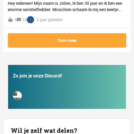
Hey iedereen! Mijn naam is Jolien, ik ben 30 jaar en ik ben een
enorme serieliefhebber. Misschien schaam ik mij een beetje
voor het feit hoeveel series ik al verslonden heb in mijn leven
3
10
2 jaar geleden
haha. 😊 Hoeveel series heb jij al gezien en wat zijn jouw
favoriete genres? Ik zal nu alleen een gedeelte ervan hier
neerzetten. Het lijkt me erg leuk om tips uit te delen en te lezen
Toon meer
welke jij uit het rijtje hieronder hebt gezien…En wie weet bloeit
er een leuke vriendschap op! Alta mar The Stranger Young
Royals Girlboss Berlín Behind Her Eyes Liebes Kind Fool Me
Once The Letdown Virgin River The Walking Dead After Life
Quicksand Stranger Things 13 Reasons Why Heartstopper
Ginny &amp; Georgia Atypical Archive 81 Lupin Unbelievable
Zo join je onze Discord!
Better Call Saul La casa de papel Glitch The Good Doctor Top
of the Lake Lucifer The Society Breaking Bad The OA
Wil je zelf wat delen?