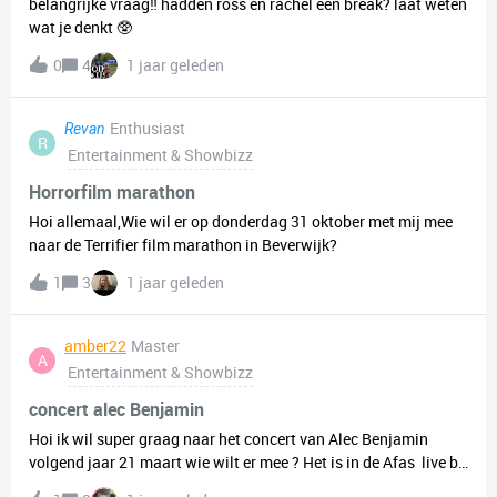
belangrijke vraag‼️ hadden ross en rachel een break? laat weten
wat je denkt 🥸
0
4
1 jaar geleden
Enthusiast
Revan
R
Entertainment & Showbizz
Horrorfilm marathon
Hoi allemaal,Wie wil er op donderdag 31 oktober met mij mee
naar de Terrifier film marathon in Beverwijk?
1
3
1 jaar geleden
amber22
Master
A
Entertainment & Showbizz
concert alec Benjamin
Hoi ik wil super graag naar het concert van Alec Benjamin
volgend jaar 21 maart wie wilt er mee ? Het is in de Afas live bij
Amsterdam