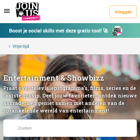
Inloggen
Boost je social skills met deze gratis tool! 🚀
Vrije tijd
Entertainment & Showbizz
Praat over televisieprogramma's, films, series en de
laatste gossip. Deel jouw favorieten, ontdek nieuwe
aanraders en geniet samen met anderen van de
sprankelende wereld van entertainment!