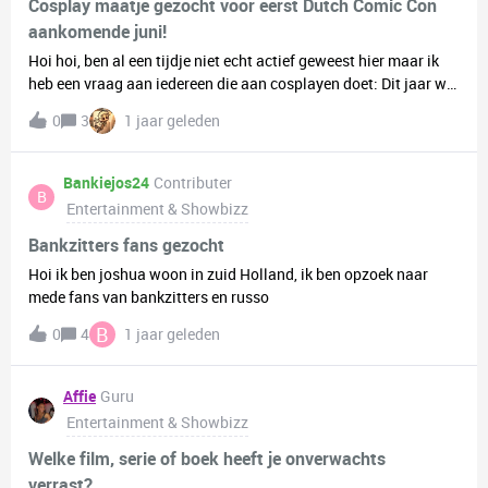
Cosplay maatje gezocht voor eerst Dutch Comic Con
aankomende juni!
Hoi hoi, ben al een tijdje niet echt actief geweest hier maar ik
heb een vraag aan iedereen die aan cosplayen doet: Dit jaar wil
ik dolgraag voor het eerst gaan cosplayen (Ruggie Bucchi van
0
3
1 jaar geleden
de mobiele game Disney Twisted Wonderland) en ik vroeg mij
af wie het leuk zou vinden om zich bij mij aan te sluiten 20
juni. Het is mijn eerste Dutch Comic Con namelijk dan en ik vind
Bankiejos24
Contributer
B
het nogal spannend om helemaal alleen te gaan. Maar ja,
Entertainment & Showbizz
hopelijk dat er iemand interesse heeft, dan weet ik of ik een
ticket moet kopen ja of nee. Ik ben aan het overwegen een heel
Bankzitters fans gezocht
weekend (preview night + zaterdag en zondag) of alleen de
Hoi ik ben joshua woon in zuid Holland, ik ben opzoek naar
preview night te gaan. Opmerking: Zorg voor je eigen ticket
mede fans van bankzitters en russo
alsjeblieft en stuur me een bericht of reageer hieronder als je
B
0
4
1 jaar geleden
interesse hebt!
Affie
Guru
Entertainment & Showbizz
Welke film, serie of boek heeft je onverwachts
verrast?