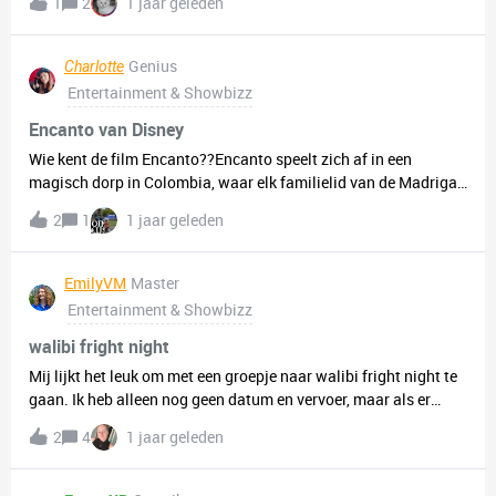
1
2
1 jaar geleden
Genius
Charlotte
Entertainment & Showbizz
Encanto van Disney
Wie kent de film Encanto??Encanto speelt zich af in een
magisch dorp in Colombia, waar elk familielid van de Madrigal
een unieke gave heeft. Ja, iedereen behalve Mirabel, het hoofd
2
1
1 jaar geleden
personage. Maar is ze daardoor minder speciaal? Hell no!Ik heb
zelf erg genoten van de film, veel grappige momenten met
ezels, en andere dieren. Maar er zit ook wel een serieuze
EmilyVM
Master
ondertoon aan de film. Hoe belangrijk familie is, en dat
Entertainment & Showbizz
iedereen zichzelf mag zijn😊.Heb jij Encanto al gezien en wat
vond je ervan? 👇🏻
walibi fright night
Mij lijkt het leuk om met een groepje naar walibi fright night te
gaan. Ik heb alleen nog geen datum en vervoer, maar als er
mensen zijn die dit ook leuk vinden kan ik een discord groep
2
4
1 jaar geleden
maken, mijn discord is emilyvm. We kunnen dit in de groep
verder bespreken hoe we dit kunnen regelen.