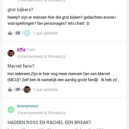
vallen maar wel altijd rond de kerst worden gedraaid. Ik heb het
dan over films zoals Harry Potter en Lord Of The Rings. Die zijn
gtst kijkers?
voor mij onmisbaar tijdens de kerstdagen!🎄Nu ben ik
heeey!! zijn er mensen hier die gtst kijken? gedachten erover/
benieuwd... Welke kerstfilms horen voor jullie echt bij de
voorspellingen? fav personages? lets chatt :D
feestdagen? 🎬✨
B
0
7
1 jaar geleden
Affie
Guru
Entertainment & Showbizz
Marvel fans?
Hoi iedereen,Zijn er hier nog meer mensen fan van Marvel
(MCU)? Zelf ben ik namelijk een aardig grote fan😆. Ik heb zo'n
beetje alle films gezien en kijk ook naar de meeste series die
0
8
1 jaar geleden
erbij horen. De laatste Marvel show die ik heb gezien is Agatha
All Along en die vond ik echt super leuk!Ik ben benieuwd naar
andere mensen hun favoriete films/shows, characters van
Anonymous
A
Marvel, so let me know!!
Entertainment & Showbizz
HADDEN ROSS EN RACHEL EEN BREAK?