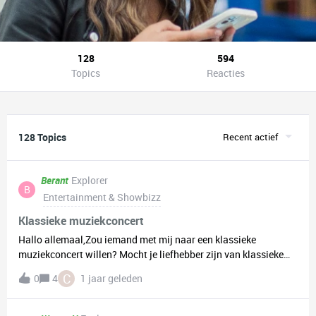
128
594
Topics
Reacties
128 Topics
Recent actief
Berant
Explorer
B
Entertainment & Showbizz
Klassieke muziekconcert
Hallo allemaal,Zou iemand met mij naar een klassieke
muziekconcert willen? Mocht je liefhebber zijn van klassieke
muziek en interesse hebben, stuur me gerust een privéberichtje
C
0
4
1 jaar geleden
en dan kunnen we met elkaar afstemmen. Groetjes