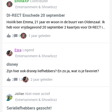
EmmaXP
Contributer
Entertainment & Showbizz
DI-RECT Enschede 20 september
HoiiIk ben Emma, 21 jaar en woon in de buurt van Oldenzaal. Ik
heb voor vrijdagavond 20 september 2 kaartjes voor DI-RECT in
het muziektheater in Enschede. Nu ben ik nog opzoek naar 1
2
0
1 jaar geleden
persoon (het liefst tussen de 18 en 23 jaar) die het leuk zou
vinden om die avond samen te gaan. Ook zou het leuk zijn als
we hier eventueel een vriendschap aan over zouden kunnen
Esra
Legend
houden! Groetjes, Emma :)
Entertainment & Showbizz
disney
Zijn hier ook disney liefhebbers? En zo ja, wat is je favoriet?
2
12
2 jaar geleden
Jolien
Niet meer actief
Entertainment & Showbizz
Serieliefhebbers gezocht!