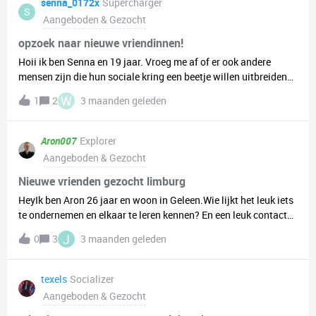
senna_0172x
Supercharger
S
Aangeboden & Gezocht
opzoek naar nieuwe vriendinnen!
Hoii ik ben Senna en 19 jaar. Vroeg me af of er ook andere
mensen zijn die hun sociale kring een beetje willen uitbreiden
en het leuk zouden vinden om te kletsen.
W
1
2
3 maanden geleden
Aron007
Explorer
Aangeboden & Gezocht
Nieuwe vrienden gezocht limburg
HeyIk ben Aron 26 jaar en woon in Geleen.Wie lijkt het leuk iets
te ondernemen en elkaar te leren kennen? En een leuk contact
eraan over te houden.
J
0
3
3 maanden geleden
texels
Socializer
Aangeboden & Gezocht