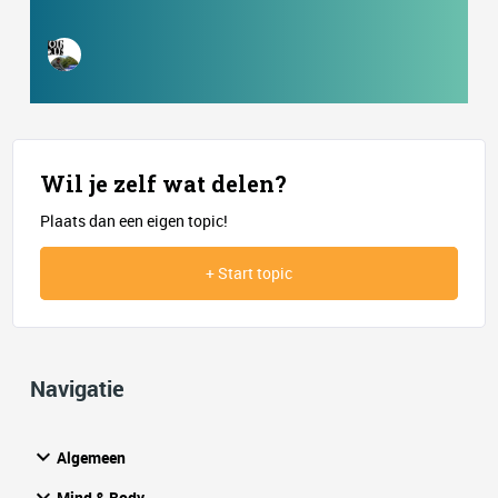
Wil je zelf wat delen?
Plaats dan een eigen topic!
+ Start topic
Navigatie
Algemeen
Mind & Body