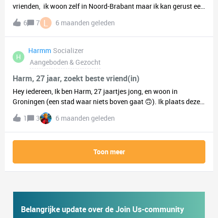
Duitsland bijvoorbeeld) of iets anders actiefs doen. In de avond
vrienden, ik woon zelf in Noord-Brabant maar ik kan gerust een
hang ik graag op de bank voor de tv hahaIk heb een (zeer)
stukje reizen. Ik houd van Netflixxen, lezen, historie, musea,
L
6
7
6 maanden geleden
rustig karakter en heb even wat tijd nodig om echt mezelf te
koken &amp; bakken, bordspellen, reizen en natuurlijk ook
kunnen laten zien. Dat is ook de reden dat ik contacten maken
gezellig een middagje shoppen of lekker een drankje doen op
wat lastig vind, al heb ik op sociaal gebied echt al wel flinke
het terras. Alvast heel erg bedankt voor het lezen :-), iedereen is
Harmm
Socializer
stappen gemaakt.Mocht je nou geïnteresseerd zijn in contact,
H
welkom om een berichtje te sturen!
Aangeboden & Gezocht
dan hoor ik graag van je! 😊
Harm, 27 jaar, zoekt beste vriend(in)
Hey iedereen, Ik ben Harm, 27 jaartjes jong, en woon in
Groningen (een stad waar niets boven gaat 🙃). Ik plaats deze
oproep voor iedereen die dit leest. De regio waar jij vandaan
1
3
6 maanden geleden
komt, maakt voor mij niet zozeer uit. Tot nu toe merk ik dat ik
een beste vriend(in) mis waarmee ik een leuk en hechte band
mee kan opbouwen. Ik wil een persoon in mijn leven waarbij wij
Toon meer
bij elkaar terecht kunnen, en samen kunnen lachen en
huilen. Ben jij diegene die ook een bestie zoekt en met wie je er
voor elkaar wilt zijn en ook samen van de kleine dingetjes wilt
genieten, of wil je meer weten over mij? Stel gerust vragen/laat
het mij weten (in de reacties hieronder, en/of stuur een
privéberichtje en wie weet spreken wij elkaar snel) 😊 Joejoeee
Belangrijke update over de Join Us-community
^^