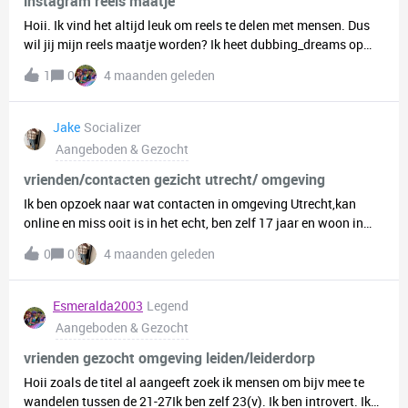
instagram reels maatje
want ik heb er echt genoeg. Ben ook (hoogfunctionerend) autist
Hoii. Ik vind het altijd leuk om reels te delen met mensen. Dus
fyi, ik vermijd liever druktes want dat overprikkelt me XDIk wil
wil jij mijn reels maatje worden? Ik heet dubbing_dreams op
graag irl dingen doen. zoals samen wandelen/een
insta!
1
0
4 maanden geleden
wandelgroepje starten, gaan shoppen of koffietje doen in de
stad, lokale workshops, samen breien, of gewoon gezellig
kletsen over onze studie en ervaringen enzo! Ik zoek mensen
Jake
Socializer
van 20-25 die vaak in Leiden of Utrecht zijn, ook hbo/wo
Aangeboden & Gezocht
student zijn of recentelijk afgestudeerd, en o
vrienden/contacten gezicht utrecht/ omgeving
Ik ben opzoek naar wat contacten in omgeving Utrecht,kan
online en miss ooit is in het echt, ben zelf 17 jaar en woon in
Utrecht stuur me maar een dmmtje
0
0
4 maanden geleden
Esmeralda2003
Legend
Aangeboden & Gezocht
vrienden gezocht omgeving leiden/leiderdorp
Hoii zoals de titel al aangeeft zoek ik mensen om bijv mee te
wandelen tussen de 21-27Ik ben zelf 23(v). Ik ben introvert. Ik