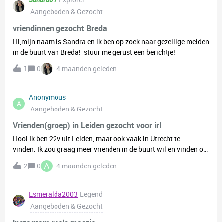
Aangeboden & Gezocht
vriendinnen gezocht Breda
Hi,mijn naam is Sandra en ik ben op zoek naar gezellige meiden
in de buurt van Breda! stuur me gerust een berichtje!
1
0
4 maanden geleden
Anonymous
A
Aangeboden & Gezocht
Vrienden(groep) in Leiden gezocht voor irl
Hooi Ik ben 22v uit Leiden, maar ook vaak in Utrecht te
vinden. Ik zou graag meer vrienden in de buurt willen vinden om
soms in de weekenden mee af te spreken, omdat m’n huidige
A
2
0
4 maanden geleden
vrienden niet in de stad wonen ;-;. Andere studenten aan de UU
zijn ook cool tho, dat is opzich makkelijk afspreken :). Vgm
staat er een post op mn profiel met hobbies, maar even
Esmeralda2003
Legend
superrrkort ik ben een BSc student, ik hou gamen (warframe),
Aangeboden & Gezocht
breien / haken. En ik hou van insecten en ecologie (hoor bij een
entomologievereniging). Ik zoek geen online gaming vrienden