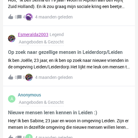
Zuid Holland). En ik zou graag mijn sociale kring een beetje
groter willen maken omdat ik door de jaren heen veel mensen
0
4
4 maanden geleden
ben kwijtgeraakt. Vind heel veel leuk om te doen maar vooral
om creatief bezig zijn of winkelen! Lijkt je het leuk om te
kletsen of om een keertje iets te gaan doen stuur me dan een
Esmeralda2003
Legend
bericht!
Aangeboden & Gezocht
Op zoek naar gezellige mensen in Leiderdorp/Leiden
Ik ben Joëlle, 23 jaar, en ik ben op zoek naar nieuwe vrienden in
de omgeving Leiden/Leiderdorp.Het lijkt me leuk om mensen te
leren kennen van ongeveer dezelfde leeftijd (tussen 21 en 27)
0
0
4 maanden geleden
om samen leuke dingen te doen. Denk aan wandelen, naar de
stad gaan, of gewoon gezellig afspreken!Lijkt het je leuk om
contact te hebben? Stuur gerust een berichtje 👋
Anonymous
A
Aangeboden & Gezocht
Nieuwe mensen leren kennen in Leiden :)
Hey! Ik ben Sabine, 23 jaar en woon in omgeving Leiden. Zijn er
mensen in dezelfde omgeving die nieuwe mensen willen leren
kennen? Ik houd van wandelen, koffietentjes, lekker eten,
J
4
6
4 maanden geleden