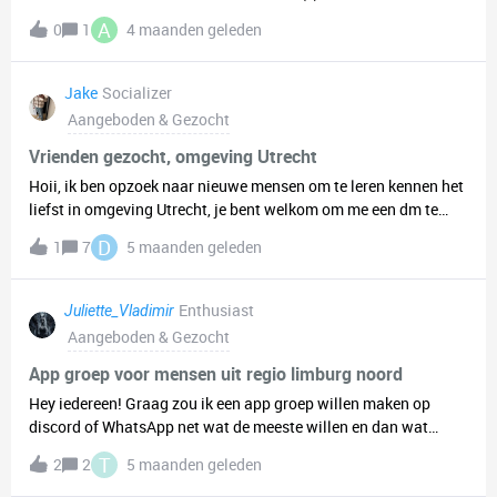
vind wandelen heerlijk alleen doe ik het niet zo graag in m'n
A
0
1
4 maanden geleden
eentje. Ik hou van de natuur en de dieren die je dan onderweg
tegenkomt. Ik hou van tekenen en ben mega mobiel verslaafd.
Ook heb ik een vorm van autisme. En ik hou van series bingen
Jake
Socializer
op netflix. Voornamelijk animatie series en films. Love
Aangeboden & Gezocht
disney/dreamworks/pixar. Echt alles!
Vrienden gezocht, omgeving Utrecht
Hoii, ik ben opzoek naar nieuwe mensen om te leren kennen het
liefst in omgeving Utrecht, je bent welkom om me een dm te
sturen😀👌🏼
D
1
7
5 maanden geleden
Enthusiast
Juliette_Vladimir
Aangeboden & Gezocht
App groep voor mensen uit regio limburg noord
Hey iedereen! Graag zou ik een app groep willen maken op
discord of WhatsApp net wat de meeste willen en dan wat
afspreken om soms te gaan lopen of wat te gaan doen… De
T
2
2
5 maanden geleden
Laatste dagen zijn voor mij namelijk wat donkerder. De
carnaval was leuk en had toen wat contact met mensen, maar