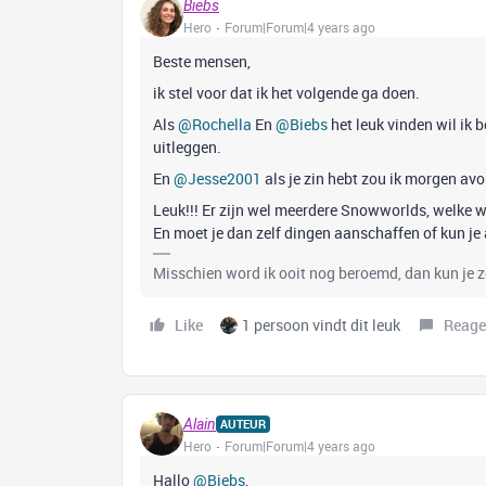
Biebs
Hero
Forum|Forum|4 years ago
Beste mensen,
ik stel voor dat ik het volgende ga doen.
Als
@Rochella
En
@Biebs
het leuk vinden wil ik b
uitleggen.
En
@Jesse2001
als je zin hebt zou ik morgen av
Leuk!!! Er zijn wel meerdere Snowworlds, welke wo
En moet je dan zelf dingen aanschaffen of kun je 
Misschien word ik ooit nog beroemd, dan kun je 
Like
1 persoon vindt dit leuk
Reage
Alain
AUTEUR
Hero
Forum|Forum|4 years ago
Hallo
@Biebs
,