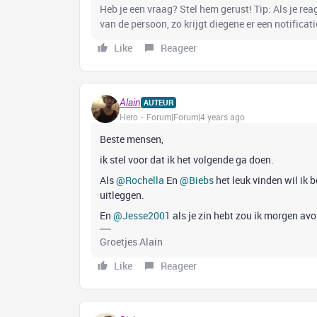
Heb je een vraag? Stel hem gerust! Tip: Als je re
van de persoon, zo krijgt diegene er een notificati
Like
Reageer
Alain
AUTEUR
Hero
Forum|Forum|4 years ago
Beste mensen,
ik stel voor dat ik het volgende ga doen.
Als
@Rochella
En
@Biebs
het leuk vinden wil ik b
uitleggen.
En
@Jesse2001
als je zin hebt zou ik morgen av
Groetjes Alain
Like
Reageer