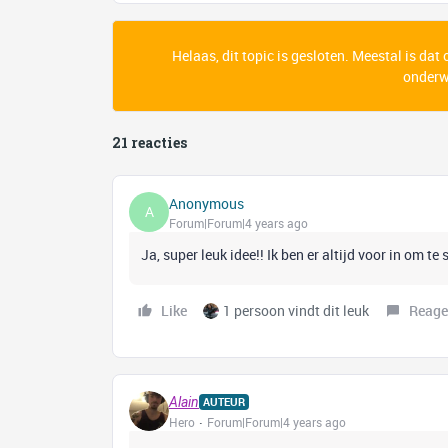
Helaas, dit topic is gesloten. Meestal is dat
onderwe
21 reacties
Anonymous
A
Forum|Forum|4 years ago
Ja, super leuk idee!! Ik ben er altijd voor in om te
Like
1 persoon vindt dit leuk
Reage
Alain
AUTEUR
Hero
Forum|Forum|4 years ago