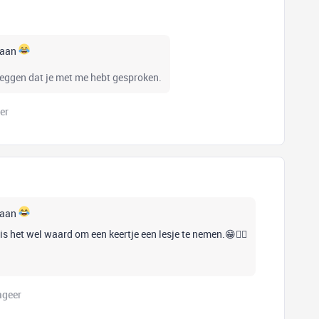
edaan
zeggen dat je met me hebt gesproken.
er
edaan
is het wel waard om een keertje een lesje te nemen.😁👍🏻
ageer