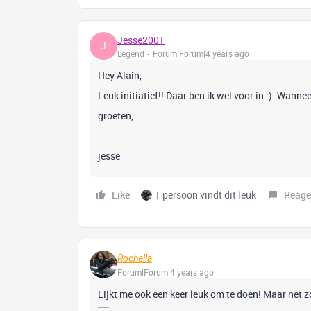
Jesse2001
J
Legend
Forum|Forum|4 years ago
Hey Alain,
Leuk initiatief!! Daar ben ik wel voor in :). Wann
groeten,
jesse
Like
1 persoon vindt dit leuk
Reage
Rochella
Forum|Forum|4 years ago
Lijkt me ook een keer leuk om te doen! Maar net 