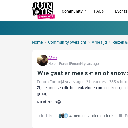
Community
FAQs
Events
Home
Community overzicht
Vrije tijd
Reizen &
Alain
Hero
Forum|Forum|4 years ago
Wie gaat er mee skiën of snow
Forum|Forum|4 years ago
21 reacties
385 × bek
Zijn er mensen die het leuk vinden om een keertje l
graag.
Nu al zin in😁
Like
4 mensen vinden dit leuk
R
H