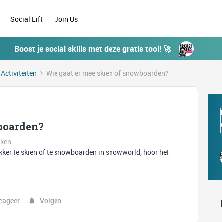
Social Lift
Join Us
Boost je social skills met deze gratis tool! 🚀
 Activiteiten
Wie gaat er mee skiën of snowboarden?
boarden?
eken
ekker te skiën of te snowboarden in snowworld, hoor het
eageer
Volgen