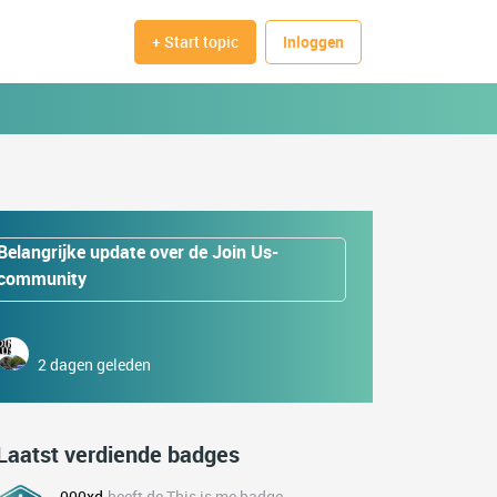
+ Start topic
Inloggen
Belangrijke update over de Join Us-
community
2 dagen geleden
Laatst verdiende badges
000xd
heeft de This is me badge