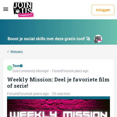
Inloggen
Boost je social skills met deze gratis tool! 🚀
Nieuws
Tom
T
Oud-Community Manager
Forum|Forum|4 years ago
Weekly Mission: Deel je favoriete film
of serie!
Forum|Forum|4 years ago
25 reacties