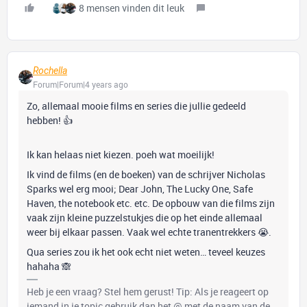
8 mensen vinden dit leuk
Rochella
Forum|Forum|4 years ago
Zo, allemaal mooie films en series die jullie gedeeld
hebben! 👍
Ik kan helaas niet kiezen. poeh wat moeilijk!
Ik vind de films (en de boeken) van de schrijver Nicholas
Sparks wel erg mooi; Dear John, The Lucky One, Safe
Haven, the notebook etc. etc. De opbouw van die films zijn
vaak zijn kleine puzzelstukjes die op het einde allemaal
weer bij elkaar passen. Vaak wel echte tranentrekkers 😭.
Qua series zou ik het ook echt niet wet​​​​​​en… teveel keuzes
hahaha 🙈
Heb je een vraag? Stel hem gerust! Tip: Als je reageert op
iemand in je topic gebruik dan het @ met de naam van de