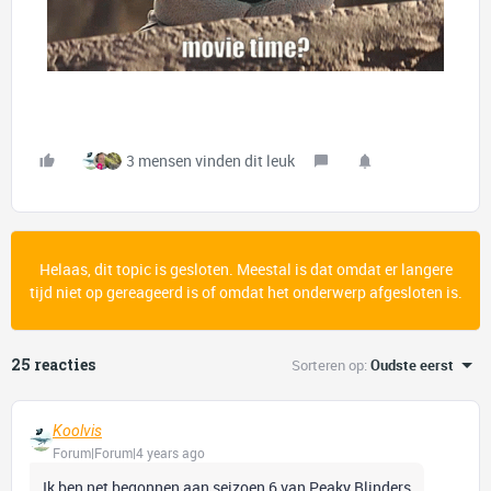
3 mensen vinden dit leuk
Helaas, dit topic is gesloten. Meestal is dat omdat er langere
tijd niet op gereageerd is of omdat het onderwerp afgesloten is.
25 reacties
Sorteren op
:
Oudste eerst
Koolvis
Forum|Forum|4 years ago
Ik ben net begonnen aan seizoen 6 van Peaky Blinders