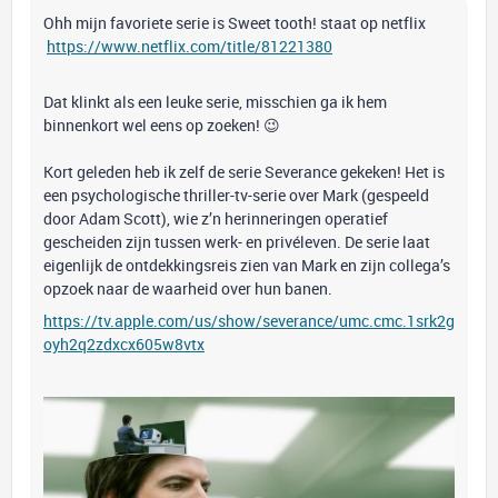
Ohh mijn favoriete serie is Sweet tooth! staat op netflix
https://www.netflix.com/title/81221380
Dat klinkt als een leuke serie, misschien ga ik hem
binnenkort wel eens op zoeken! 😉
Kort geleden heb ik zelf de serie Severance gekeken! Het is
een psychologische thriller-tv-serie over Mark (gespeeld
door Adam Scott), wie z’n herinneringen operatief
gescheiden zijn tussen werk- en privéleven. De serie laat
eigenlijk de ontdekkingsreis zien van Mark en zijn collega’s
opzoek naar de waarheid over hun banen.
https://tv.apple.com/us/show/severance/umc.cmc.1srk2g
oyh2q2zdxcx605w8vtx