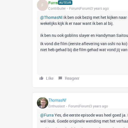
Furra
AUTEUR
F
Contributer
Forum|Forum|3 years ago
@ThomasNl
ik ben ook bezig met het kijken naar d
wekelijks kijk ik er naar want ik ben al bij.
ik ben nu ook goblins slayer en Handyman Saito
ik vond die film (eerste aflevering van oshi no ko) 
niet heb gehad bij die film gehad wat vond jij van 
Like
Reageer
ThomasNl
Enthusiast
Forum|Forum|3 years ago
@Furra
Yes, die eerste episode was heel goed ja.
wel leuk. Goede originele wending met het verhaa