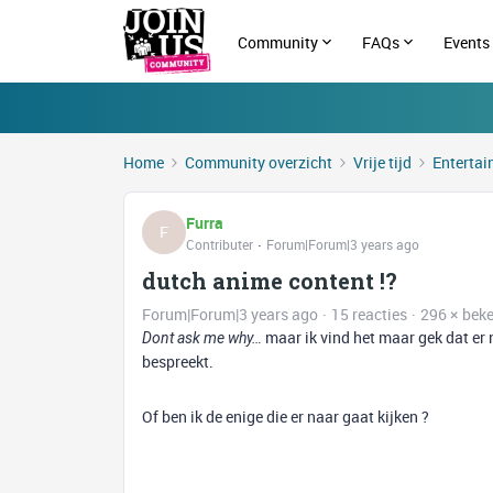
Community
FAQs
Events
Home
Community overzicht
Vrije tijd
Enterta
Furra
F
Contributer
Forum|Forum|3 years ago
dutch anime content !?
Forum|Forum|3 years ago
15 reacties
296 × bek
maar ik vind het maar gek dat er 
Dont ask me why…
bespreekt.
Of ben ik de enige die er naar gaat kijken ?