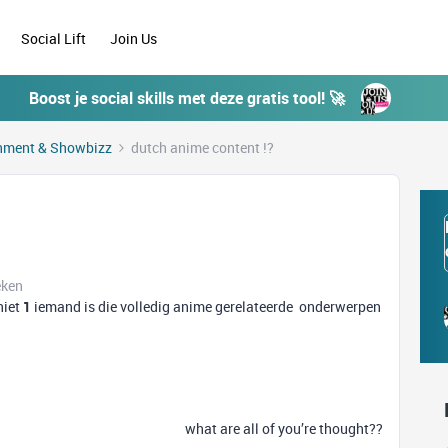
Social Lift
Join Us
Boost je social skills met deze gratis tool! 🚀
inment & Showbizz
dutch anime content !?
eken
niet
1
iemand is die volledig anime gerelateerde onderwerpen
what are all of you’re thought??