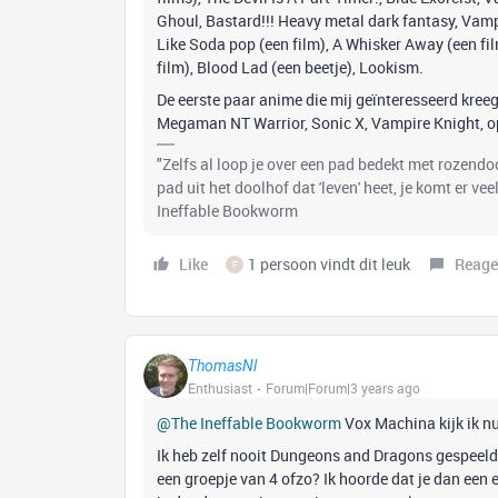
Ghoul, Bastard!!! Heavy metal dark fantasy, Vampi
Like Soda pop (een film), A Whisker Away (een fi
film), Blood Lad (een beetje), Lookism.
De eerste paar anime die mij geïnteresseerd kre
Megaman NT Warrior, Sonic X, Vampire Knight, op 
"Zelfs al loop je over een pad bedekt met rozend
pad uit het doolhof dat 'leven' heet, je komt er ve
Ineffable Bookworm
Like
1 persoon vindt dit leuk
Reage
F
ThomasNl
Enthusiast
Forum|Forum|3 years ago
@The Ineffable Bookworm
Vox Machina kijk ik n
Ik heb zelf nooit Dungeons and Dragons gespeeld
een groepje van 4 ofzo? Ik hoorde dat je dan een e