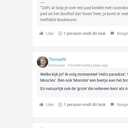
"Zelfs al loop je over een pad bedekt met rozend
pad uit het doolhof dat 'leven' heet, je komt er ve
Ineffable Bookworm
Like
1 persoon vindt dit leuk
Reage
F
ThomasNl
Enthusiast
Forum|Forum|3 years ago
Welke kijk je? Ik volg momenteel 'Hells paradise',
Muscles'. Ben ook 'Monster' een beetje aan het bin
En natuurlijk ook de 'grote' die iedereen kent als
Like
1 persoon vindt dit leuk
Reage
F