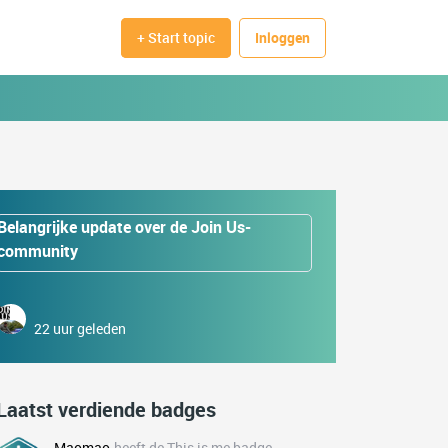
+ Start topic
Inloggen
Belangrijke update over de Join Us-
community
22 uur geleden
Laatst verdiende badges
Maomao
heeft de This is me badge