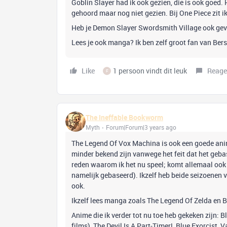
Goblin Slayer had ik ook gezien, die is ook goed
gehoord maar nog niet gezien. Bij One Piece zit ik
Heb je Demon Slayer Swordsmith Village ook gev
Lees je ook manga? Ik ben zelf groot fan van Be
Like
1 persoon vindt dit leuk
Reage
F
The Ineffable Bookworm
Myth
Forum|Forum|3 years ago
The Legend Of Vox Machina is ook een goede anim
minder bekend zijn vanwege het feit dat het geb
reden waarom ik het nu speel; komt allemaal ook 
namelijk gebaseerd). Ikzelf heb beide seizoenen v
ook.
Ikzelf lees manga zoals The Legend Of Zelda en B
Anime die ik verder tot nu toe heb gekeken zijn: B
films), The Devil Is A Part-Timer!, Blue Exorcist,