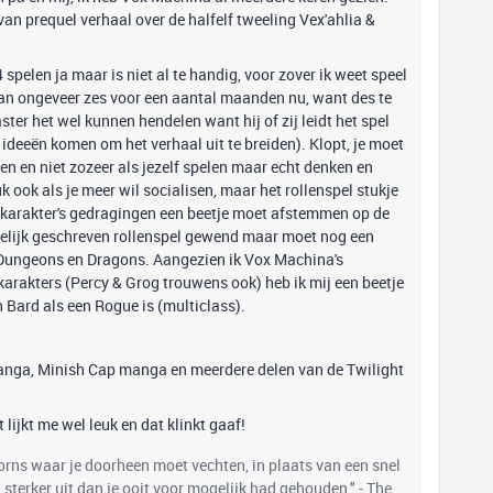
an prequel verhaal over de halfelf tweeling Vex'ahlia &
pelen ja maar is niet al te handig, voor zover ik weet speel
van ongeveer zes voor een aantal maanden nu, want des te
ter het wel kunnen hendelen want hij of zij leidt het spel
 ideeën komen om het verhaal uit te breiden). Klopt, je moet
pen en niet zozeer als jezelf spelen maar echt denken en
uk ook als je meer wil socialisen, maar het rollenspel stukje
e karakter's gedragingen een beetje moet afstemmen op de
elijk geschreven rollenspel gewend maar moet nog een
 Dungeons en Dragons. Aangezien ik Vox Machina's
karakters (Percy & Grog trouwens ook) heb ik mij een beetje
 Bard als een Rogue is (multiclass).
 manga, Minish Cap manga en meerdere delen van de Twilight
lijkt me wel leuk en dat klinkt gaaf!
oorns waar je doorheen moet vechten, in plaats van een snel
el sterker uit dan je ooit voor mogelijk had gehouden." - The