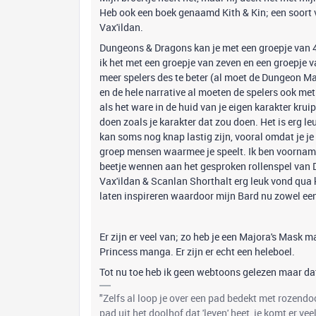
Heb ook een boek genaamd Kith & Kin; een soort v
Vax'ildan.
Dungeons & Dragons kan je met een groepje van 4 s
ik het met een groepje van zeven en een groepje 
meer spelers des te beter (al moet de Dungeon Mas
en de hele narrative al moeten de spelers ook met
als het ware in de huid van je eigen karakter krui
doen zoals je karakter dat zou doen. Het is erg le
kan soms nog knap lastig zijn, vooral omdat je j
groep mensen waarmee je speelt. Ik ben voornam
beetje wennen aan het gesproken rollenspel van
Vax'ildan & Scanlan Shorthalt erg leuk vond qua 
laten inspireren waardoor mijn Bard nu zowel een
Er zijn er veel van; zo heb je een Majora's Mask
Princess manga. Er zijn er echt een heleboel.
Tot nu toe heb ik geen webtoons gelezen maar dat 
"Zelfs al loop je over een pad bedekt met rozend
pad uit het doolhof dat 'leven' heet, je komt er ve