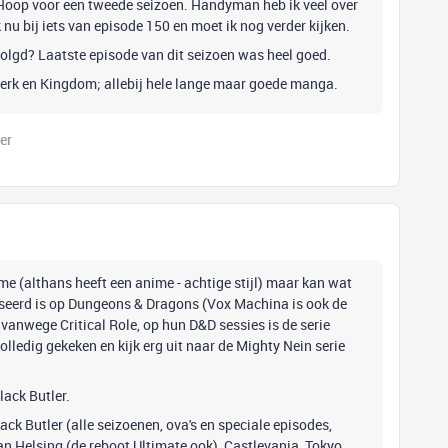
. Hoop voor een tweede seizoen. Handyman heb ik veel over
 nu bij iets van episode 150 en moet ik nog verder kijken.
olgd? Laatste episode van dit seizoen was heel goed.
rserk en Kingdom; allebij hele lange maar goede manga.
er
e (althans heeft een anime - achtige stijl) maar kan wat
aseerd is op Dungeons & Dragons (Vox Machina is ook de
vanwege Critical Role, op hun D&D sessies is de serie
olledig gekeken en kijk erg uit naar de Mighty Nein serie
lack Butler.
lack Butler (alle seizoenen, ova's en speciale episodes,
 Van Helsing (de reboot Ultimate ook), Castlevania, Tokyo