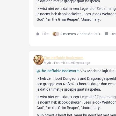
je dat dan met je groepje gaat naspelen.
Ik wist niet eens dat er een Legend of Zelda mang
je noemt heb ik ook gekeken. Lees je ook Webtoons
God' , 'I'm the Grim Reaper' , 'Unordinary'.
Like
2 mensen vinden dit leuk
Re
F
The Ineffable Bookworm
Myth
Forum|Forum|3 years ago
@The Ineffable Bookworm
Vox Machina kijk ik n
Ik heb zelf nooit Dungeons and Dragons gespeeld
een groepje van 4 ofzo? Ik hoorde dat je dan een e
je dat dan met je groepje gaat naspelen.
Ik wist niet eens dat er een Legend of Zelda mang
je noemt heb ik ook gekeken. Lees je ook Webtoons
God' , 'I'm the Grim Reaper' , 'Unordinary'.
Mijn broertje heeft het, maar hij deelt het met mi