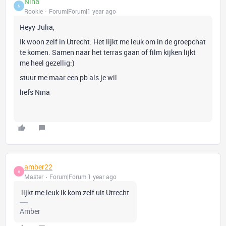
Nina
N
Rookie
Forum|Forum|1 year ago
Heyy Julia,
Ik woon zelf in Utrecht. Het lijkt me leuk om in de groepchat
te komen. Samen naar het terras gaan of film kijken lijkt
me heel gezellig:)
stuur me maar een pb als je wil
liefs Nina
amber22
A
Master
Forum|Forum|1 year ago
lijkt me leuk ik kom zelf uit Utrecht
Amber