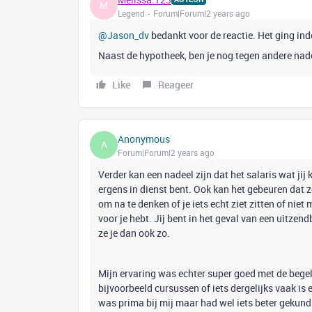
M
Legend
Forum|Forum|2 years ago
@Jason_dv
bedankt voor de reactie. Het ging in
Naast de hypotheek, ben je nog tegen andere nad
Like
Reageer
Anonymous
A
Forum|Forum|2 years ago
Verder kan een nadeel zijn dat het salaris wat jij k
ergens in dienst bent. Ook kan het gebeuren dat ze
om na te denken of je iets echt ziet zitten of niet
voor je hebt. Jij bent in het geval van een uitz
ze je dan ook zo.
Mijn ervaring was echter super goed met de begel
bijvoorbeeld cursussen of iets dergelijks vaak is
was prima bij mij maar had wel iets beter gekund