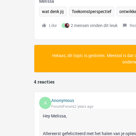
Melissa
wat denk jij
Toekomstperspectief
ontwikke
Like
2 mensen vinden dit leuk
Re
T
Helaas, dit topic is gesloten. Meestal is dat
onderwe
4 reacties
Anonymous
A
Forum|Forum|2 years ago
Hey Melissa,
Allereerst gefeliciteerd met het halen van je oplei