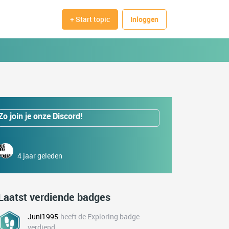
+ Start topic
Inloggen
Zo join je onze Discord!
4 jaar geleden
Laatst verdiende badges
Juni1995
heeft de Exploring badge
verdiend