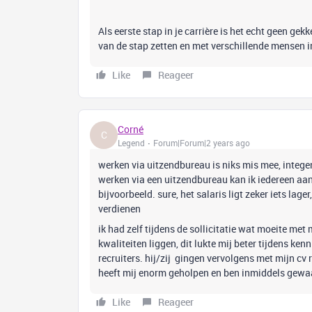
Als eerste stap in je carrière is het echt geen gek
van de stap zetten en met verschillende mensen i
Like
Reageer
Corné
C
Legend
Forum|Forum|2 years ago
werken via uitzendbureau is niks mis mee, intege
werken via een uitzendbureau kan ik iedereen aa
bijvoorbeeld. sure, het salaris ligt zeker iets lag
verdienen
ik had zelf tijdens de sollicitatie wat moeite met 
kwaliteiten liggen, dit lukte mij beter tijdens k
recruiters. hij/zij gingen vervolgens met mijn cv r
heeft mij enorm geholpen en ben inmiddels gewaa
Like
Reageer