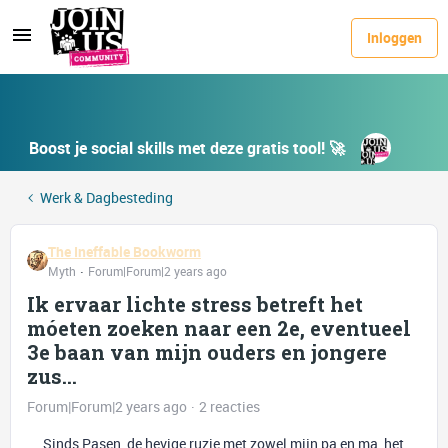
Inloggen
Boost je social skills met deze gratis tool! 🚀
Werk & Dagbesteding
The Ineffable Bookworm
Myth
Forum|Forum|2 years ago
Ik ervaar lichte stress betreft het
móeten zoeken naar een 2e, eventueel
3e baan van mijn ouders en jongere
zus...
Forum|Forum|2 years ago
2 reacties
Sinds Pasen, de hevige ruzie met zowel mijn pa en ma, het