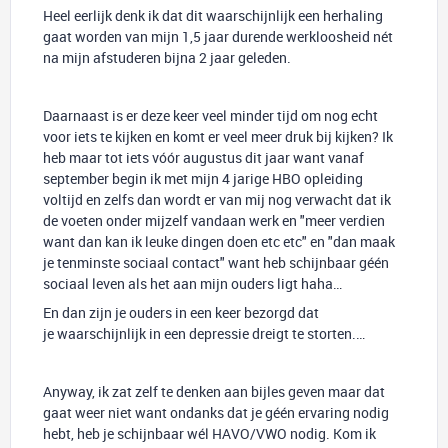
Heel eerlijk denk ik dat dit waarschijnlijk een herhaling
gaat worden van mijn 1,5 jaar durende werkloosheid nét
na mijn afstuderen bijna 2 jaar geleden.
Daarnaast is er deze keer veel minder tijd om nog echt
voor iets te kijken en komt er veel meer druk bij kijken? Ik
heb maar tot iets vóór augustus dit jaar want vanaf
september begin ik met mijn 4 jarige HBO opleiding
voltijd en zelfs dan wordt er van mij nog verwacht dat ik
de voeten onder mijzelf vandaan werk en "meer verdien
want dan kan ik leuke dingen doen etc etc" en "dan maak
je tenminste sociaal contact" want heb schijnbaar géén
sociaal leven als het aan mijn ouders ligt haha…
En dan zijn je ouders in een keer bezorgd dat
je waarschijnlijk in een depressie dreigt te storten.…
Anyway, ik zat zelf te denken aan bijles geven maar dat
gaat weer niet want ondanks dat je géén ervaring nodig
hebt, heb je schijnbaar wél HAVO/VWO nodig. Kom ik