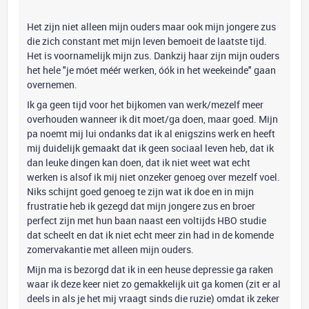
Het zijn niet alleen mijn ouders maar ook mijn jongere zus
die zich constant met mijn leven bemoeit de laatste tijd.
Het is voornamelijk mijn zus. Dankzij haar zijn mijn ouders
het hele "je móet méér werken, óók in het weekeinde" gaan
overnemen.
Ik ga geen tijd voor het bijkomen van werk/mezelf meer
overhouden wanneer ik dit moet/ga doen, maar goed. Mijn
pa noemt mij lui ondanks dat ik al enigszins werk en heeft
mij duidelijk gemaakt dat ik geen sociaal leven heb, dat ik
dan leuke dingen kan doen, dat ik niet weet wat echt
werken is alsof ik mij niet onzeker genoeg over mezelf voel.
Niks schijnt goed genoeg te zijn wat ik doe en in mijn
frustratie heb ik gezegd dat mijn jongere zus en broer
perfect zijn met hun baan naast een voltijds HBO studie
dat scheelt en dat ik niet echt meer zin had in de komende
zomervakantie met alleen mijn ouders.
Mijn ma is bezorgd dat ik in een heuse depressie ga raken
waar ik deze keer niet zo gemakkelijk uit ga komen (zit er al
deels in als je het mij vraagt sinds die ruzie) omdat ik zeker