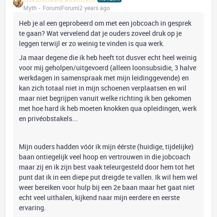
Myth
Forum|Forum|2 years ago
Heb je al een geprobeerd om met een jobcoach in gesprek
te gaan? Wat vervelend dat je ouders zoveel druk op je
leggen terwijl er zo weinig te vinden is qua werk.
Ja maar degene die ik heb heeft tot dusver echt heel weinig
voor mij geholpen/uitgevoerd (alleen loonsubsidie, 3 halve
werkdagen in samenspraak met mijn leidinggevende) en
kan zich totaal niet in mijn schoenen verplaatsen en wil
maar niet begrijpen vanuit welke richting ik ben gekomen
met hoe hard ik heb moeten knokken qua opleidingen, werk
en privéobstakels...
Mijn ouders hadden vóór ik mijn éérste (huidige, tijdelijke)
baan ontiegelijk veel hoop en vertrouwen in die jobcoach
maar zij en ik zijn best vaak teleurgesteld door hem tot het
punt dat ik in een diepe put dreigde te vallen. Ik wil hem wel
weer bereiken voor hulp bij een 2e baan maar het gaat niet
echt veel uithalen, kijkend naar mijn eerdere en eerste
ervaring.