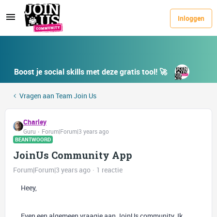
Inloggen
Boost je social skills met deze gratis tool! 🚀
Vragen aan Team Join Us
Charley
Guru
Forum|Forum|3 years ago
BEANTWOORD
JoinUs Community App
Forum|Forum|3 years ago
1 reactie
Heey,
Even een algemeen vraagje aan JoinUs community. Ik