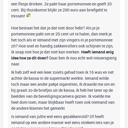
een flesje drinken. Ze pakt haar portemonnee en geeft 20
cent. Bij thuiskomst blijkt ze 200 euro aan briefgeld te
missen!
Hoe bestaat het dat je dat niet door hebt? Als je je
portemonnee pakt om er 20 cent uit te halen, dan merk je
het toch als er iemand met zijn vingers in je portemonnee
zit? Hoe snel en handig zakkenrollers ook schijnen te zijn,
ik snap niet hoe je dat niet kan merken.
Heeft iemand enig
idee hoe ze dit doen?
Daar ben ik nou echt wel nieuwsgierig
naar.
Ik heb zelf wel een keer zoiets gehad toen ik 16 was en net
achter de kassa in de supermarkt werkte. Iemand wilde
toch maar een ander pakje sigaretten, ik draaide me om en
hij graait zo de briefjes uit de kassa, ik heb het later op de
beelden van de beveiligingscamera gezien. Ik voelde me
heel dom toen, maar blijkbaar heeft toen ook niemand van
de andere klanten het gemerkt.
Is iemand van jullie wel eens gezakkenrold? Of heeft
iemand op een andere manier wel eens stiekem iets van je