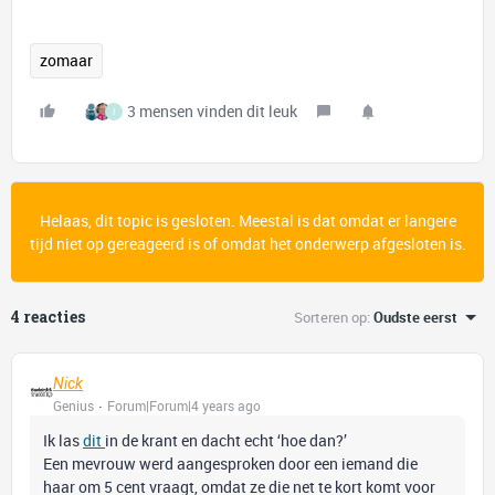
zomaar
3 mensen vinden dit leuk
I
Helaas, dit topic is gesloten. Meestal is dat omdat er langere
tijd niet op gereageerd is of omdat het onderwerp afgesloten is.
4 reacties
Sorteren op
:
Oudste eerst
Nick
Genius
Forum|Forum|4 years ago
Ik las
dit
in de krant en dacht echt ‘hoe dan?’
Een mevrouw werd aangesproken door een iemand die
haar om 5 cent vraagt, omdat ze die net te kort komt voor