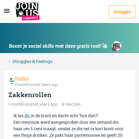
Inloggen
Boost je social skills met deze gratis tool! 🚀
Struggles & Feelings
Koolvis
Forum|Forum|4 years ago
Zakkenrollen
Forum|Forum|4 years ago
4 reacties
Ik las
dit
in de krant en dacht echt ‘hoe dan?’
Een mevrouw werd aangesproken door een iemand die
haar om 5 cent vraagt, omdat ze die net te kort komt voor
een flesje drinken. Ze pakt haar portemonnee en geeft 20