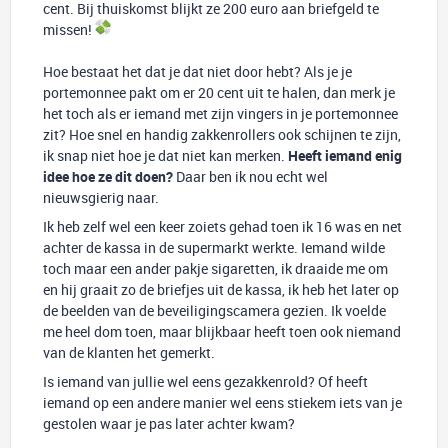
cent. Bij thuiskomst blijkt ze 200 euro aan briefgeld te
missen!
Hoe bestaat het dat je dat niet door hebt? Als je je
portemonnee pakt om er 20 cent uit te halen, dan merk je
het toch als er iemand met zijn vingers in je portemonnee
zit? Hoe snel en handig zakkenrollers ook schijnen te zijn,
ik snap niet hoe je dat niet kan merken.
Heeft iemand enig
idee hoe ze dit doen?
Daar ben ik nou echt wel
nieuwsgierig naar.
Ik heb zelf wel een keer zoiets gehad toen ik 16 was en net
achter de kassa in de supermarkt werkte. Iemand wilde
toch maar een ander pakje sigaretten, ik draaide me om
en hij graait zo de briefjes uit de kassa, ik heb het later op
de beelden van de beveiligingscamera gezien. Ik voelde
me heel dom toen, maar blijkbaar heeft toen ook niemand
van de klanten het gemerkt.
Is iemand van jullie wel eens gezakkenrold? Of heeft
iemand op een andere manier wel eens stiekem iets van je
gestolen waar je pas later achter kwam?