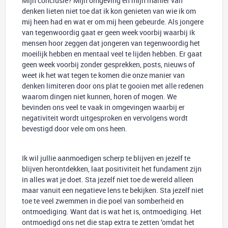
Mijn conclusie? Mijn omgeving en mijn manier van
denken lieten niet toe dat ik kon genieten van wie ik om
mij heen had en wat er om mij heen gebeurde. Als jongere
van tegenwoordig gaat er geen week voorbij waarbij ik
mensen hoor zeggen dat jongeren van tegenwoordig het
moeilijk hebben en mentaal veel te lijden hebben. Er gaat
geen week voorbij zonder gesprekken, posts, nieuws of
weet ik het wat tegen te komen die onze manier van
denken limiteren door ons plat te gooien met alle redenen
waarom dingen niet kunnen, horen of mogen. We
bevinden ons veel te vaak in omgevingen waarbij er
negativiteit wordt uitgesproken en vervolgens wordt
bevestigd door vele om ons heen.
Ik wil jullie aanmoedigen scherp te blijven en jezelf te
blijven herontdekken, laat positiviteit het fundament zijn
in alles wat je doet. Sta jezelf niet toe de wereld alleen
maar vanuit een negatieve lens te bekijken. Sta jezelf niet
toe te veel zwemmen in die poel van somberheid en
ontmoediging. Want dat is wat het is, ontmoediging. Het
ontmoedigd ons net die stap extra te zetten ‘omdat het