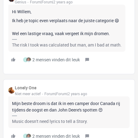
Genius
Forum|Forum|2 years ago
Hi Willem,
Ik heb je topic even verplaats naar de juiste categorie 😄
Wel een lastige vraag, vaak vergeet ik mijn dromen.
The risk I took was calculated but man, am I bad at math.
2 mensen vinden dit leuk
I
Lonely One
Niet meer actief
Forum|Forum|2 years ago
Mijn beste droom is dat ik in een camper door Canada rij
tijdens de oogst en dan John Deere's spotten 😍
Music doesn't need lyrics to tell a Story.
2 mensen vinden dit leuk
I