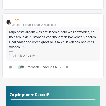
Vince
Master
Forum|Forum|2 years ago
Mijn beste droom was dat ik een auteur was geworden, en
mensen in de rij stonden voor me om de boeken te signeren.
Daarnaast had ik een groot huis 🏡 en ik kon ook nog eens
vliegen..!✨
𐌆ᚢꓦ𐌆ᚢ𐌂𐌄-𐌀𐌁𐌋𐌄 ♾️
2 mensen vinden dit leuk
I
Zo join je onze Discord!