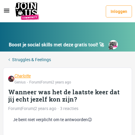
Inloggen
Boost je social skills met deze gratis tool! 🚀
Struggles & Feelings
Charlotte
Genius
Forum|Forum|2 years ago
Wanneer was het de laatste keer dat
jij echt jezelf kon zijn?
Forum|Forum|2 years ago
3 reacties
Je bent niet verplicht om te antwoorden😉