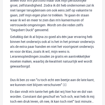
alleen voor m'n portfolio maar ook mijn persoonlijke
groei, zelfstandigheid. Zodra ik dit heb ondernomen zal ik
niet langer terugdeinsen om ook eens zelf op vakantie te
gaan, zelf mijn eigen plan te trekken. Te gaan én staan
waar ik wil en meer te zien dan m'n kamermuren of
vertrouwde omgevingen. Wordt om die reden zelfs
"Dagobert Duck" genoemd.
Gelukkig dat ik al bijna zo goed als één jaar ervaring heb
binnen het onderwijs ook al is het in het primair onderwijs
als de extra paar handen en niet het voortgezet onderwijs
en voor de klas, zoals ik wil, mijn wens is.
Lerarenopleidingen zouden ze gratis en aantrekkelijker
moeten maken, waarbij de kwaliteit natuurlijk wel wordt
gewaarborgd.
Dus ik ben zo van "is toch echt een beetje aan de late kant,
we kunnen niet blijven verschuiven" 🤷‍♀️
En dan vindt m'n tante het gek dat wij hier hor en dol van
worden. Constant dat geschuif en "och och, wat heb ik mij
toch een druk leven, oh nee, ik kan toch niet" last minute…