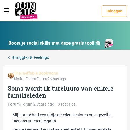
Inloggen
Boost je social skills met deze gratis tool! 🚀
Struggles & Feelings
The Ineffable Bookworm
Myth
Forum|Forum|2 years ago
Soms wordt ik tureluurs van enkele
familieleden
Forum|Forum|2 years ago
3 reacties
Mijn tante had een tijdje geleden besloten om - gezellig,
met ons uit eten te gaan.
Eerste keer werd er omheen gedrenteld. Er werden data