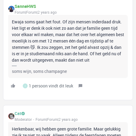
SanneHWS
Forum|Forum|2 years ago
Ewaja soms gaat het fout. Of zijn mensen inderdaad druk.
Het ligt er denk ik ook niet zo aan dat je familie geen tijd
voor elkaar wil maken, maar dat het over het algemeen best
moeilijk is om met 12 mensen één dag en tijdstip af te
stemmen 😼. Ik zou zeggen, zet het geld alvast opzij & dan
is er in je studiemaand niks aan de hand. Of het geld nu of
dan wordt uitgegeven, maakt dan niet uit
soms wijn, soms champagne
1 persoon vindt dit leuk
I
Cat
Moderator
Forum|Forum|2 years ago
Herkenbaar, wij hebben geen grote familie. Maar gelukkig
zie ik ze niet zo vaak. Alleen tijdens de feestdagen moeten