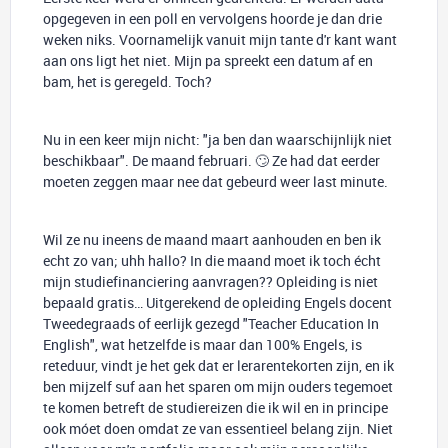
opgegeven in een poll en vervolgens hoorde je dan drie
weken niks. Voornamelijk vanuit mijn tante d'r kant want
aan ons ligt het niet. Mijn pa spreekt een datum af en
bam, het is geregeld. Toch?
Nu in een keer mijn nicht: "ja ben dan waarschijnlijk niet
beschikbaar". De maand februari. 🙄 Ze had dat eerder
moeten zeggen maar nee dat gebeurd weer last minute.
Wil ze nu ineens de maand maart aanhouden en ben ik
echt zo van; uhh hallo? In die maand moet ik toch écht
mijn studiefinanciering aanvragen?? Opleiding is niet
bepaald gratis… Uitgerekend de opleiding Engels docent
Tweedegraads of eerlijk gezegd "Teacher Education In
English", wat hetzelfde is maar dan 100% Engels, is
reteduur, vindt je het gek dat er lerarentekorten zijn, en ik
ben mijzelf suf aan het sparen om mijn ouders tegemoet
te komen betreft de studiereizen die ik wil en in principe
ook móet doen omdat ze van essentieel belang zijn. Niet