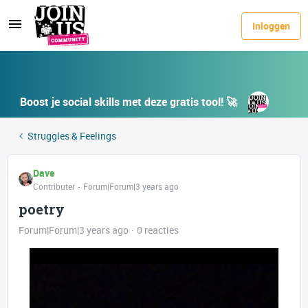
Inloggen
Boost je social skills met deze gratis tool! 🚀
Struggles & Feelings
Dave
Contributer
Forum|Forum|3 years ago
poetry
Forum|Forum|3 years ago
0 reacties