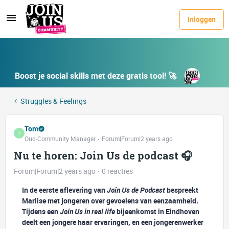
Inloggen
Boost je social skills met deze gratis tool! 🚀
Struggles & Feelings
Tom
T
Oud-Community Manager
Forum|Forum|2 years ago
Nu te horen: Join Us de podcast 🎧
Forum|Forum|2 years ago
0 reacties
In de eerste aflevering van
Join Us de Podcast
bespreekt
Marlise met jongeren over gevoelens van eenzaamheid.
Tijdens een
Join Us in real life
bijeenkomst in Eindhoven
deelt een jongere haar ervaringen, en een jongerenwerker