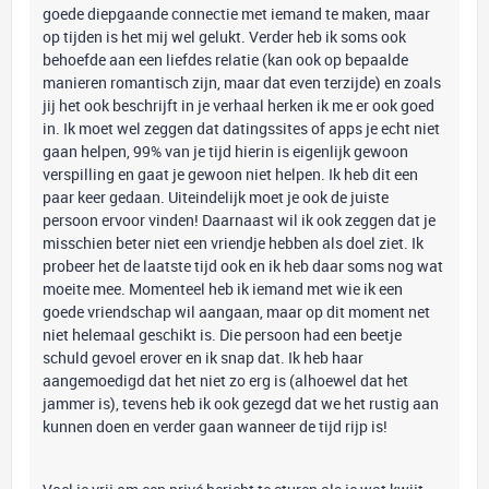
goede diepgaande connectie met iemand te maken, maar
op tijden is het mij wel gelukt. Verder heb ik soms ook
behoefde aan een liefdes relatie (kan ook op bepaalde
manieren romantisch zijn, maar dat even terzijde) en zoals
jij het ook beschrijft in je verhaal herken ik me er ook goed
in. Ik moet wel zeggen dat datingssites of apps je echt niet
gaan helpen, 99% van je tijd hierin is eigenlijk gewoon
verspilling en gaat je gewoon niet helpen. Ik heb dit een
paar keer gedaan. Uiteindelijk moet je ook de juiste
persoon ervoor vinden! Daarnaast wil ik ook zeggen dat je
misschien beter niet een vriendje hebben als doel ziet. Ik
probeer het de laatste tijd ook en ik heb daar soms nog wat
moeite mee. Momenteel heb ik iemand met wie ik een
goede vriendschap wil aangaan, maar op dit moment net
niet helemaal geschikt is. Die persoon had een beetje
schuld gevoel erover en ik snap dat. Ik heb haar
aangemoedigd dat het niet zo erg is (alhoewel dat het
jammer is), tevens heb ik ook gezegd dat we het rustig aan
kunnen doen en verder gaan wanneer de tijd rijp is!