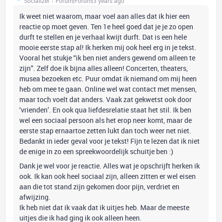
Socializer
Forum|Forum|3 years ago
Ik weet niet waarom, maar voel aan alles dat ik hier een
reactie op moet geven. Ten 1e heel goed dat je je zo open
durft te stellen en je verhaal kwijt durft. Dat is een hele
mooie eerste stap al! Ik herken mij ook heel erg in je tekst.
Vooral het stukje “ik ben niet anders gewend om alleen te
zijn”. Zelf doe ik bijna alles alleen! Concerten, theaters,
musea bezoeken etc. Puur omdat ik niemand om mij heen
heb om mee te gaan. Online wel wat contact met mensen,
maar toch voelt dat anders. Vaak zat gekwetst ook door
‘vrienden’. En ook qua liefdesrelatie staat het stil. Ik ben
wel een sociaal persoon als het erop neer komt, maar de
eerste stap ernaartoe zetten lukt dan toch weer net niet.
Bedankt in ieder geval voor je tekst! Fijn te lezen dat ik niet
de enige in zo een spreekwoordelijk schuitje ben :)
Dank je wel voor je reactie. Alles wat je opschrijft herken ik
ook. Ik kan ook heel sociaal zijn, alleen zitten er wel eisen
aan die tot stand zijn gekomen door pijn, verdriet en
afwijzing.
Ik heb niet dat ik vaak dat ik uitjes heb. Maar de meeste
uitjes die ik had ging ik ook alleen heen.