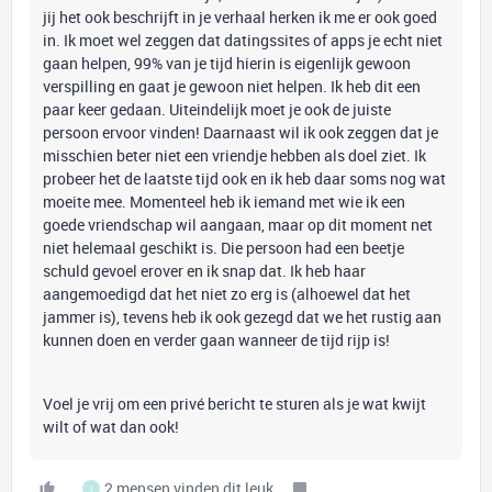
jij het ook beschrijft in je verhaal herken ik me er ook goed
in. Ik moet wel zeggen dat datingssites of apps je echt niet
gaan helpen, 99% van je tijd hierin is eigenlijk gewoon
verspilling en gaat je gewoon niet helpen. Ik heb dit een
paar keer gedaan. Uiteindelijk moet je ook de juiste
persoon ervoor vinden! Daarnaast wil ik ook zeggen dat je
misschien beter niet een vriendje hebben als doel ziet. Ik
probeer het de laatste tijd ook en ik heb daar soms nog wat
moeite mee. Momenteel heb ik iemand met wie ik een
goede vriendschap wil aangaan, maar op dit moment net
niet helemaal geschikt is. Die persoon had een beetje
schuld gevoel erover en ik snap dat. Ik heb haar
aangemoedigd dat het niet zo erg is (alhoewel dat het
jammer is), tevens heb ik ook gezegd dat we het rustig aan
kunnen doen en verder gaan wanneer de tijd rijp is!
Voel je vrij om een privé bericht te sturen als je wat kwijt
wilt of wat dan ook!
2 mensen vinden dit leuk
I