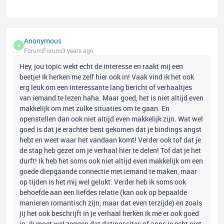
Anonymous
A
Forum|Forum|3 years ago
Hey, jou topic wekt echt de interesse en raakt mij een
beetje! Ik herken me zelf hier ook in! Vaak vind ik het ook
erg leuk om een interessante lang bericht of verhaaltjes
van iemand te lezen haha. Maar goed, het is niet altijd even
makkelijk om met zulke situaties om te gaan. En
openstellen dan ook niet altijd even makkelijk zijn. Wat wel
goed is dat je erachter bent gekomen dat je bindings angst
hebt en weet waar het vandaan komt! Verder ook tof dat je
de stap heb gezet om je verhaal hier te delen! Tof dat je het
durft! Ik heb het soms ook niet altijd even makkelijk om een
goede diepgaande connectie met iemand te maken, maar
op tijden is het mij wel gelukt. Verder heb ik soms ook
behoefde aan een liefdes relatie (kan ook op bepaalde
manieren romantisch zijn, maar dat even terzijde) en zoals
jij het ook beschrijft in je verhaal herken ik me er ook goed
in. Ik moet wel zeggen dat datingssites of apps je echt niet