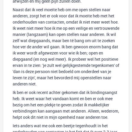
afwijzen en mij geen pijn zullen doen.
Naast dat ik veel moeite heb om me open stellen naar
anderen, zorgt het er ook voor dat ik moeite heb met het
onderhouden van contacten, omdat ik niet meer weet hoe.
Ik weet niet meer hoe ik me op een veilige en vertrouwende
manier (langzaam) kan open stellen naar anderen. Ik wil
zelf wat diepgaands, maar ben té bang om uit te zoeken
hoe ver de ander wil gaan. Ik ben gewoon enorm bang dat
ik weer wordt afgewezen voor wie ik ben; open en
diepgaand (en nog wel meer). Ik probeer wel het positieve
ervan in te zien: 'je zult wel gelijkgestemde tegenkomen' of
'dan is deze persoon niet bedoeld om onderdeel van je
leven te zijn', maar het bevorderd mij openstellen naar
anderen niet.
Ik ben er ook recent achter gekomen dat ik bindingsangst
heb. Ik weet waar het vandaan komt en ben er ook mee
bezig om het een plekje te geven zodat ik makkelijker
verbindingen kan aangaan met anderen. Alleen, wederom,
helpt ook dit niet in mijn openheid naar anderen toe.
Iets anders wat me ook een beetje tegenhoudt in het
onderhouden van contacten is het feit dat ik over 2-3 jaar