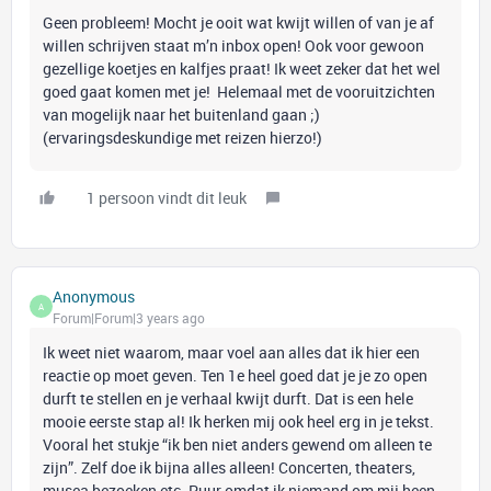
Geen probleem! Mocht je ooit wat kwijt willen of van je af
willen schrijven staat m’n inbox open! Ook voor gewoon
gezellige koetjes en kalfjes praat! Ik weet zeker dat het wel
goed gaat komen met je! Helemaal met de vooruitzichten
van mogelijk naar het buitenland gaan ;)
(ervaringsdeskundige met reizen hierzo!)
1 persoon vindt dit leuk
Anonymous
A
Forum|Forum|3 years ago
Ik weet niet waarom, maar voel aan alles dat ik hier een
reactie op moet geven. Ten 1e heel goed dat je je zo open
durft te stellen en je verhaal kwijt durft. Dat is een hele
mooie eerste stap al! Ik herken mij ook heel erg in je tekst.
Vooral het stukje “ik ben niet anders gewend om alleen te
zijn”. Zelf doe ik bijna alles alleen! Concerten, theaters,
musea bezoeken etc. Puur omdat ik niemand om mij heen