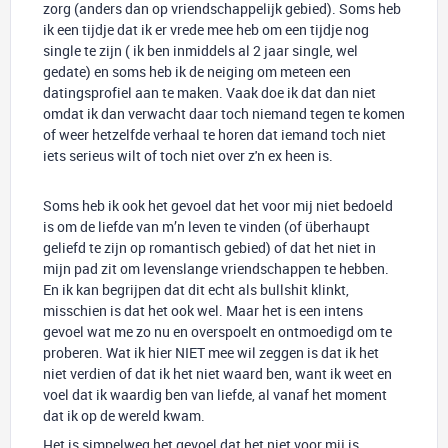
zorg (anders dan op vriendschappelijk gebied). Soms heb
ik een tijdje dat ik er vrede mee heb om een tijdje nog
single te zijn ( ik ben inmiddels al 2 jaar single, wel
gedate) en soms heb ik de neiging om meteen een
datingsprofiel aan te maken. Vaak doe ik dat dan niet
omdat ik dan verwacht daar toch niemand tegen te komen
of weer hetzelfde verhaal te horen dat iemand toch niet
iets serieus wilt of toch niet over z'n ex heen is.
Soms heb ik ook het gevoel dat het voor mij niet bedoeld
is om de liefde van m’n leven te vinden (of überhaupt
geliefd te zijn op romantisch gebied) of dat het niet in
mijn pad zit om levenslange vriendschappen te hebben.
En ik kan begrijpen dat dit echt als bullshit klinkt,
misschien is dat het ook wel. Maar het is een intens
gevoel wat me zo nu en overspoelt en ontmoedigd om te
proberen. Wat ik hier NIET mee wil zeggen is dat ik het
niet verdien of dat ik het niet waard ben, want ik weet en
voel dat ik waardig ben van liefde, al vanaf het moment
dat ik op de wereld kwam.
Het is simpelweg het gevoel dat het niet voor mij is