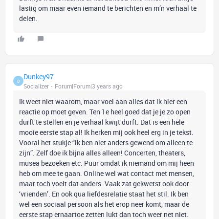
lastig om maar even iemand te berichten en m’n verhaal te
delen.
Dunkey97
D
Socializer
Forum|Forum|3 years ago
Ik weet niet waarom, maar voel aan alles dat ik hier een
reactie op moet geven. Ten 1e heel goed dat je je zo open
durft te stellen en je verhaal kwijt durft. Dat is een hele
mooie eerste stap al! Ik herken mij ook heel erg in je tekst.
Vooral het stukje “ik ben niet anders gewend om alleen te
zijn”. Zelf doe ik bijna alles alleen! Concerten, theaters,
musea bezoeken etc. Puur omdat ik niemand om mij heen
heb om mee te gaan. Online wel wat contact met mensen,
maar toch voelt dat anders. Vaak zat gekwetst ook door
‘vrienden’. En ook qua liefdesrelatie staat het stil. Ik ben
wel een sociaal persoon als het erop neer komt, maar de
eerste stap ernaartoe zetten lukt dan toch weer net niet.