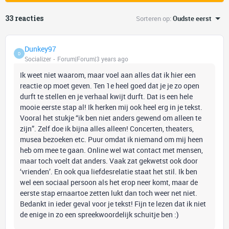
33 reacties
Sorteren op
:
Oudste eerst
Dunkey97
D
Socializer
Forum|Forum|3 years ago
Ik weet niet waarom, maar voel aan alles dat ik hier een
reactie op moet geven. Ten 1e heel goed dat je je zo open
durft te stellen en je verhaal kwijt durft. Dat is een hele
mooie eerste stap al! Ik herken mij ook heel erg in je tekst.
Vooral het stukje “ik ben niet anders gewend om alleen te
zijn”. Zelf doe ik bijna alles alleen! Concerten, theaters,
musea bezoeken etc. Puur omdat ik niemand om mij heen
heb om mee te gaan. Online wel wat contact met mensen,
maar toch voelt dat anders. Vaak zat gekwetst ook door
‘vrienden’. En ook qua liefdesrelatie staat het stil. Ik ben
wel een sociaal persoon als het erop neer komt, maar de
eerste stap ernaartoe zetten lukt dan toch weer net niet.
Bedankt in ieder geval voor je tekst! Fijn te lezen dat ik niet
de enige in zo een spreekwoordelijk schuitje ben :)