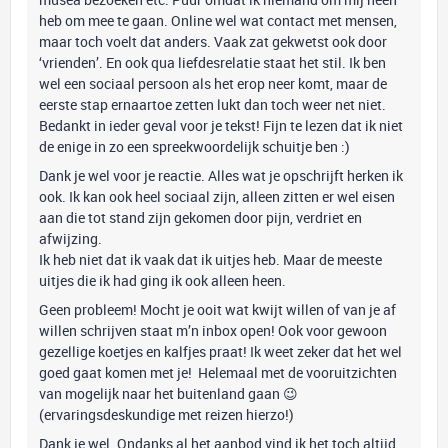
heb om mee te gaan. Online wel wat contact met mensen,
maar toch voelt dat anders. Vaak zat gekwetst ook door
‘vrienden’. En ook qua liefdesrelatie staat het stil. Ik ben
wel een sociaal persoon als het erop neer komt, maar de
eerste stap ernaartoe zetten lukt dan toch weer net niet.
Bedankt in ieder geval voor je tekst! Fijn te lezen dat ik niet
de enige in zo een spreekwoordelijk schuitje ben :)
Dank je wel voor je reactie. Alles wat je opschrijft herken ik
ook. Ik kan ook heel sociaal zijn, alleen zitten er wel eisen
aan die tot stand zijn gekomen door pijn, verdriet en
afwijzing.
Ik heb niet dat ik vaak dat ik uitjes heb. Maar de meeste
uitjes die ik had ging ik ook alleen heen.
Geen probleem! Mocht je ooit wat kwijt willen of van je af
willen schrijven staat m’n inbox open! Ook voor gewoon
gezellige koetjes en kalfjes praat! Ik weet zeker dat het wel
goed gaat komen met je! Helemaal met de vooruitzichten
van mogelijk naar het buitenland gaan 😉
(ervaringsdeskundige met reizen hierzo!)
Dank je wel. Ondanks al het aanbod vind ik het toch altijd