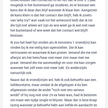
mogelijk in het buitenland ga studeren, en er bestaat een
kans dat ik daar dan blijf wanneer ik klaar ben. Aangezien
de kans klein is dat het contact dan blijft, heb ik zoiets
van 'why try?' wat vaak tot het antwoord leidt dat ik tot
die tijd niet alleen wil zijn en wie weet ga ik wel niet naar
het buitenland of wie weet dat het contact wel blijft
bestaan.
Ik zou het heel fijn vinden als ik minstens 1 vriend(in) kan
vinden bij ik me veilig kan openstellen. Die ik kan
vertrouwen en waarmee ik kan praten. Iemand die me niet
afwijst als het hem/haar niet meer zint maar met me
praat. Iemand die me aanmoedigt en voor me kan zorgen
wanneer het zelf even niet meer lukt. En wederzijds
natuurlijk ook.
Naast dat ik vriend(in)en wil, heb ik ook behoefte aan een
liefdesrelatie, maar omdat ik de afgelopen 4-6x ben
afgewezen omdat de ander "toch niet iets serieus
wilde" of hij nog niet over z'n ex heen was, had ik besloten
om maar een tijdje single te blijven. Maar dat is best knap
lastig wanneer je behoefte hebt aan liefde en aandacht en