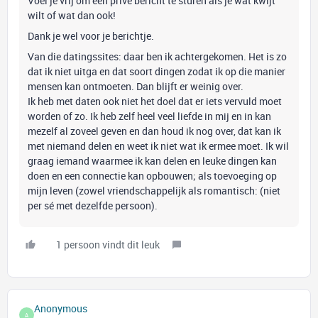
Voel je vrij om een privé bericht te sturen als je wat kwijt
wilt of wat dan ook!
Dank je wel voor je berichtje.
Van die datingssites: daar ben ik achtergekomen. Het is zo
dat ik niet uitga en dat soort dingen zodat ik op die manier
mensen kan ontmoeten. Dan blijft er weinig over.
Ik heb met daten ook niet het doel dat er iets vervuld moet
worden of zo. Ik heb zelf heel veel liefde in mij en in kan
mezelf al zoveel geven en dan houd ik nog over, dat kan ik
met niemand delen en weet ik niet wat ik ermee moet. Ik wil
graag iemand waarmee ik kan delen en leuke dingen kan
doen en een connectie kan opbouwen; als toevoeging op
mijn leven (zowel vriendschappelijk als romantisch: (niet
per sé met dezelfde persoon).
1 persoon vindt dit leuk
Anonymous
A