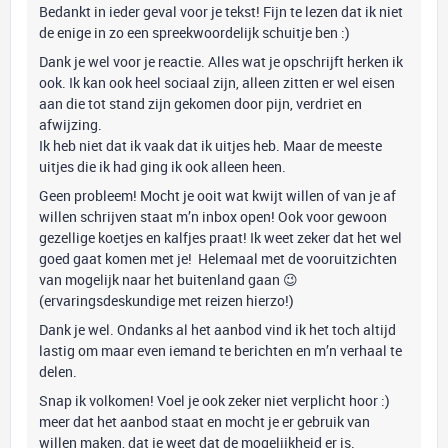
Bedankt in ieder geval voor je tekst! Fijn te lezen dat ik niet
de enige in zo een spreekwoordelijk schuitje ben :)
Dank je wel voor je reactie. Alles wat je opschrijft herken ik
ook. Ik kan ook heel sociaal zijn, alleen zitten er wel eisen
aan die tot stand zijn gekomen door pijn, verdriet en
afwijzing.
Ik heb niet dat ik vaak dat ik uitjes heb. Maar de meeste
uitjes die ik had ging ik ook alleen heen.
Geen probleem! Mocht je ooit wat kwijt willen of van je af
willen schrijven staat m’n inbox open! Ook voor gewoon
gezellige koetjes en kalfjes praat! Ik weet zeker dat het wel
goed gaat komen met je! Helemaal met de vooruitzichten
van mogelijk naar het buitenland gaan 😉
(ervaringsdeskundige met reizen hierzo!)
Dank je wel. Ondanks al het aanbod vind ik het toch altijd
lastig om maar even iemand te berichten en m’n verhaal te
delen.
Snap ik volkomen! Voel je ook zeker niet verplicht hoor :)
meer dat het aanbod staat en mocht je er gebruik van
willen maken, dat je weet dat de mogelijkheid er is.