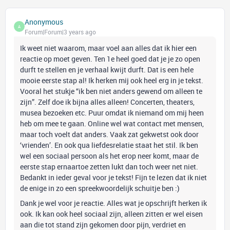
Anonymous
A
Forum|Forum|3 years ago
Ik weet niet waarom, maar voel aan alles dat ik hier een
reactie op moet geven. Ten 1e heel goed dat je je zo open
durft te stellen en je verhaal kwijt durft. Dat is een hele
mooie eerste stap al! Ik herken mij ook heel erg in je tekst.
Vooral het stukje “ik ben niet anders gewend om alleen te
zijn”. Zelf doe ik bijna alles alleen! Concerten, theaters,
musea bezoeken etc. Puur omdat ik niemand om mij heen
heb om mee te gaan. Online wel wat contact met mensen,
maar toch voelt dat anders. Vaak zat gekwetst ook door
‘vrienden’. En ook qua liefdesrelatie staat het stil. Ik ben
wel een sociaal persoon als het erop neer komt, maar de
eerste stap ernaartoe zetten lukt dan toch weer net niet.
Bedankt in ieder geval voor je tekst! Fijn te lezen dat ik niet
de enige in zo een spreekwoordelijk schuitje ben :)
Dank je wel voor je reactie. Alles wat je opschrijft herken ik
ook. Ik kan ook heel sociaal zijn, alleen zitten er wel eisen
aan die tot stand zijn gekomen door pijn, verdriet en