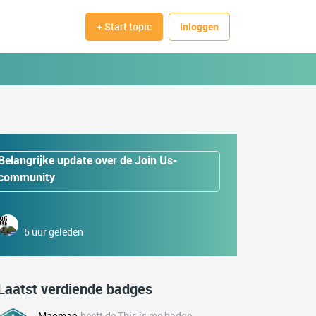
+ Start topic
Inloggen
Belangrijke update over de Join Us-
community
6 uur geleden
Laatst verdiende badges
Maomao
heeft de This is me badge