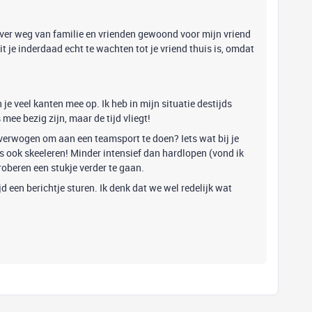
jd ver weg van familie en vrienden gewoond voor mijn vriend
t je inderdaad echt te wachten tot je vriend thuis is, omdat
 je veel kanten mee op. Ik heb in mijn situatie destijds
mee bezig zijn, maar de tijd vliegt!
 overwogen om aan een teamsport te doen? Iets wat bij je
 is ook skeeleren! Minder intensief dan hardlopen (vond ik
proberen een stukje verder te gaan.
jd een berichtje sturen. Ik denk dat we wel redelijk wat