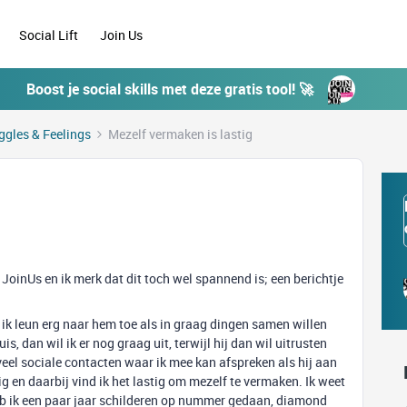
Social Lift
Join Us
Boost je social skills met deze gratis tool! 🚀
ggles & Feelings
Mezelf vermaken is lastig
n
JoinUs en ik merk dat dit toch wel spannend is; een berichtje
 ik leun erg naar hem toe als in graag dingen samen willen
is, dan wil ik er nog graag uit, terwijl hij dan wil uitrusten
oveel sociale contacten waar ik mee kan afspreken als hij aan
astig en daarbij vind ik het lastig om mezelf te vermaken. Ik weet
heb ik een paar jaar schilderen op nummer gedaan, diamond