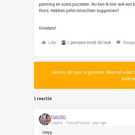
painting en soms puzzelen. Nu ben ik hier wel een 
thuis. Hebben jullie misschien suggesties?
Groetjes!
Like
1 persoon vindt dit leuk
Reage
Helaas, dit topic is gesloten. Meestal is dat
onderwe
1 reactie
Fem391
Legend
Forum|Forum|1 year ago
Heyy,