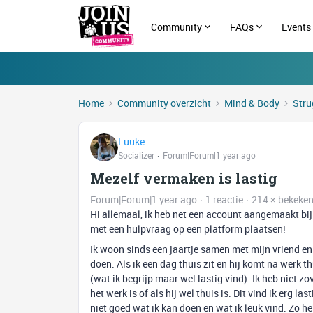
Community
FAQs
Events
Home
Community overzicht
Mind & Body
Stru
Luuke.
Socializer
Forum|Forum|1 year ago
Mezelf vermaken is lastig
Forum|Forum|1 year ago
1 reactie
214 × bekeke
Hi allemaal, ik heb net een account aangemaakt bij 
met een hulpvraag op een platform plaatsen!
Ik woon sinds een jaartje samen met mijn vriend en
doen. Als ik een dag thuis zit en hij komt na werk thu
(wat ik begrijp maar wel lastig vind). Ik heb niet z
het werk is of als hij wel thuis is. Dit vind ik erg l
niet goed wat ik kan doen en wat ik leuk vind. Zo 