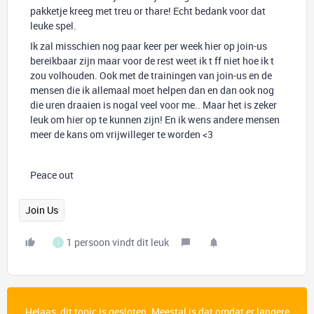
pakketje kreeg met treu or thare! Echt bedank voor dat
leuke spel.
Ik zal misschien nog paar keer per week hier op join-us
bereikbaar zijn maar voor de rest weet ik t ff niet hoe ik t
zou volhouden. Ook met de trainingen van join-us en de
mensen die ik allemaal moet helpen dan en dan ook nog
die uren draaien is nogal veel voor me.. Maar het is zeker
leuk om hier op te kunnen zijn! En ik wens andere mensen
meer de kans om vrijwilleger te worden <3
Peace out
Join Us
1 persoon vindt dit leuk
I
Helaas, dit topic is gesloten. Meestal is dat omdat er langere