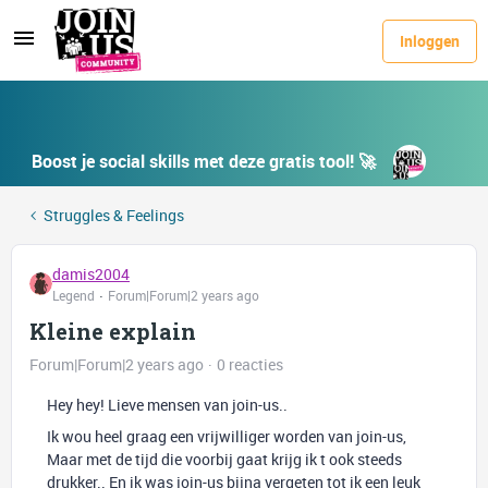
Inloggen
Boost je social skills met deze gratis tool! 🚀
Struggles & Feelings
damis2004
Legend
Forum|Forum|2 years ago
Kleine explain
Forum|Forum|2 years ago
0 reacties
Hey hey! Lieve mensen van join-us..
Ik wou heel graag een vrijwilliger worden van join-us,
Maar met de tijd die voorbij gaat krijg ik t ook steeds
drukker.. En ik was join-us bijna vergeten tot ik een leuk