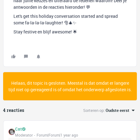
naar jullie keuzes en uiteraard de redenen waarom! Deel je
antwoorden in de reacties hieronder! 💬
Let's get this holiday conversation started and spread
some fa-la-la-la-laughter! 🎅🎄✨
Stay festive en blijf awesome! 🌟
Helaas, dit topic is gesloten. Meestal is dat omdat er langere
tijd niet op gereageerd is of omdat het onderwerp afgesloten is.
4 reacties
Sorteren op
:
Oudste eerst
Cat
Moderator
Forum|Forum|1 year ago