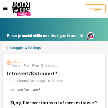
Inloggen
Boost je social skills met deze gratis tool! 🚀
Struggles & Feelings
LAbull
L
Master
Forum|Forum|2 years ago
Introvert/Extravert?
Forum|Forum|2 years ago
6 reacties
Introvert/extravert?
Zijn jullie meer introvert of meer extravert?