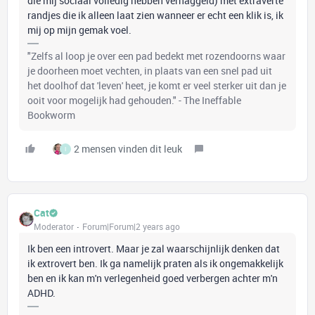
die mij sociaal volledig hebben vernaggeld) met extraverte
randjes die ik alleen laat zien wanneer er echt een klik is, ik
mij op mijn gemak voel.
"Zelfs al loop je over een pad bedekt met rozendoorns waar
je doorheen moet vechten, in plaats van een snel pad uit
het doolhof dat 'leven' heet, je komt er veel sterker uit dan je
ooit voor mogelijk had gehouden." - The Ineffable
Bookworm
2 mensen vinden dit leuk
I
Cat
Moderator
Forum|Forum|2 years ago
Ik ben een introvert. Maar je zal waarschijnlijk denken dat
ik extrovert ben. Ik ga namelijk praten als ik ongemakkelijk
ben en ik kan m'n verlegenheid goed verbergen achter m'n
ADHD.