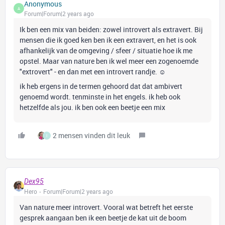
Anonymous
A
Forum|Forum|2 years ago
Ik ben een mix van beiden: zowel introvert als extravert. Bij
mensen die ik goed ken ben ik een extravert, en het is ook
afhankelijk van de omgeving / sfeer / situatie hoe ik me
opstel. Maar van nature ben ik wel meer een zogenoemde
"extrovert" - en dan met een introvert randje. ☺️
ik heb ergens in de termen gehoord dat dat ambivert
genoemd wordt. tenminste in het engels. ik heb ook
hetzelfde als jou. ik ben ook een beetje een mix
2 mensen vinden dit leuk
I
Dex95
Hero
Forum|Forum|2 years ago
Van nature meer introvert. Vooral wat betreft het eerste
gesprek aangaan ben ik een beetje de kat uit de boom