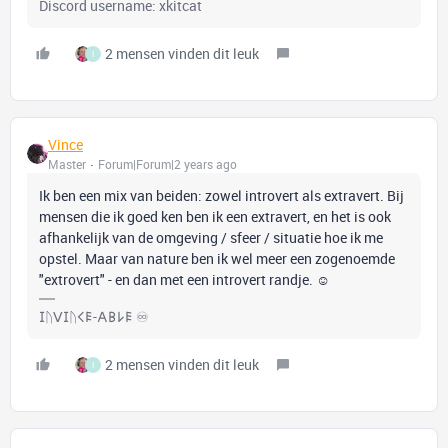
Discord username: xkitcat
2 mensen vinden dit leuk
I
Vince
Master
Forum|Forum|2 years ago
Ik ben een mix van beiden: zowel introvert als extravert. Bij
mensen die ik goed ken ben ik een extravert, en het is ook
afhankelijk van de omgeving / sfeer / situatie hoe ik me
opstel. Maar van nature ben ik wel meer een zogenoemde
"extrovert" - en dan met een introvert randje. ☺️
𐌆ᚢꓦ𐌆ᚢ𐌂𐌄-𐌀𐌁𐌋𐌄 ♾️
2 mensen vinden dit leuk
I