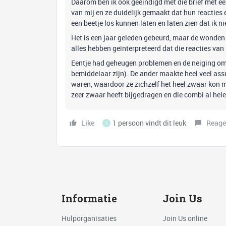
Daarom ben ik ook geëindigd met die brief met e
van mij en ze duidelijk gemaakt dat hun reacties 
een beetje los kunnen laten en laten zien dat ik
Het is een jaar geleden gebeurd, maar de wonden z
alles hebben geïnterpreteerd dat die reacties van
Eentje had geheugen problemen en de neiging om s
bemiddelaar zijn). De ander maakte heel veel ass
waren, waardoor ze zichzelf het heel zwaar kon 
zeer zwaar heeft bijgedragen en die combi al hel
Like
1 persoon vindt dit leuk
Reage
I
Informatie
Join Us
Hulporganisaties
Join Us online