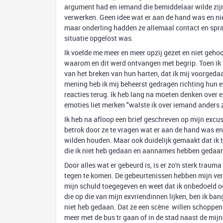
argument had en iemand die bemiddelaar wilde zijn, 
verwerken. Geen idee wat er aan de hand was en ni
maar onderling hadden ze allemaal contact en spra
situatie opgelost was.
Ik voelde me meer en meer opzij gezet en niet gehoor
waarom en dit werd ontvangen met begrip. Toen ik 
van het breken van hun harten, dat ik mij voorged
mening heb ik mij beheerst gedragen richting hun en
reacties terug. Ik heb lang na moeten denken over el
emoties liet merken "walste ik over iemand anders 
Ik heb na afloop een brief geschreven op mijn excus
betrok door ze te vragen wat er aan de hand was en da
wilden houden. Maar ook duidelijk gemaakt dat ik 
die ik niet heb gedaan en aannames hebben gedaan 
Door alles wat er gebeurd is, is er zo'n sterk trau
tegen te komen. De gebeurtenissen hebben mijn ve
mijn schuld toegegeven en weet dat ik onbedoeld o
die op die van mijn exvriendinnen lijken, ben ik b
niet heb gedaan. Dat ze een scène willen schoppen of
meer met de bus tr gaan of in de stad naast de mijn