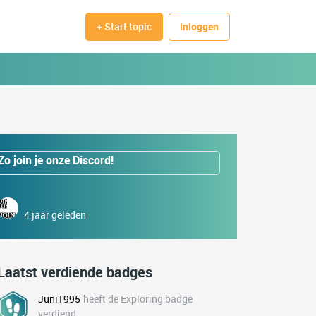
+ Start topic
Inloggen
Zo join je onze Discord!
4 jaar geleden
Laatst verdiende badges
Juni1995
heeft de Exploring badge
verdiend