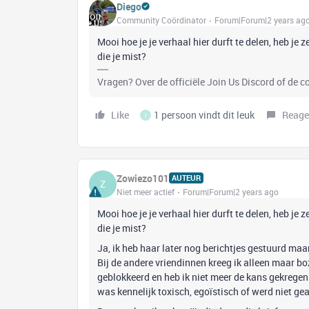
Diego
Community Coördinator
Forum|Forum|2 years ag
Mooi hoe je je verhaal hier durft te delen, heb je
die je mist?
Vragen? Over de officiële Join Us Discord of de 
Like
1 persoon vindt dit leuk
Reage
I
Zowiezo101
AUTEUR
Z
Niet meer actief
Forum|Forum|2 years ago
Mooi hoe je je verhaal hier durft te delen, heb je
die je mist?
Ja, ik heb haar later nog berichtjes gestuurd maa
Bij de andere vriendinnen kreeg ik alleen maar boz
geblokkeerd en heb ik niet meer de kans gekregen
was kennelijk toxisch, egoïstisch of werd niet ge