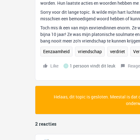
worden. Hun laatste acties en woorden hebben me 
Sorry voor dit lange topic. Ik wilde mijn hart luch
misschien een bemoedigend woord hebben of kunnen
Toch mis ik een van mijn exvriendinnen enorm. Ze 
bijna 10 jaar! Ze was mijn platonische soulmate en
bang nooit meer zo'n vriendschap te kunnen krijgen
Eenzaamheid
vriendschap
verdriet
Ver
Like
1 persoon vindt dit leuk
Reage
I
Helaas, dit topic is gesloten. Meestal is dat
onderwe
2 reacties