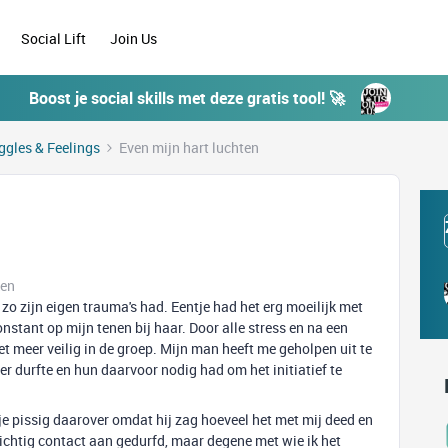
Social Lift
Join Us
Boost je social skills met deze gratis tool! 🚀
ggles & Feelings
Even mijn hart luchten
ken
zo zijn eigen trauma's had. Eentje had het erg moeilijk met
onstant op mijn tenen bij haar. Door alle stress en na een
t meer veilig in de groep. Mijn man heeft me geholpen uit te
r durfte en hun daarvoor nodig had om het initiatief te
e pissig daarover omdat hij zag hoeveel het met mij deed en
ichtig contact aan gedurfd, maar degene met wie ik het