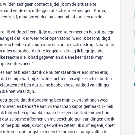
wilden zelf geen contact tijdelijk om de situatie te
emand wilde iets uitleggen of zich ermee mengen. Prima,
ken ze af, maar ze wilden pas met mij afspreken als de
d. Ik wilde zelf een tijdje geen contact meer en heb uitgelegd
aangaf dat ik er weer voor open stond, werd ik beschuldigd
aan zou hebben als mijn man en van toxisch gedrag. Naar mijn
 alles geprobeerd uit te leggen, en kreeg ik begrijpende
ke reactie die ik had gegeven en die ene keer dat ik mijn
zijn emoties heen"..
es aan te bieden dat ik de buitenstaande vriendinnen erbij
t ik mijn hart bij ze wilde luchten, terwijl ze zich er buiten
teleurgesteld ben dat ze me hebben beschuldigd van dingen
die niet waar zijn..
ma getriggerd dat ik doodsbang ben mijn ex vriendinnen weer
rtrouwen en behoefte aan vriendschap kapot gemaakt. Ik heb
ok fouten heb gemaakt, maar elke keer dat ik stemmen hoor
ang dat ze op me afkomen en me beschuldigen van dingen die ik
 me publiekelijk voor gek willen zetten. Ik durf eigenlijk niet
e te komen, uit angst ze tegen te komen en aangevallen te