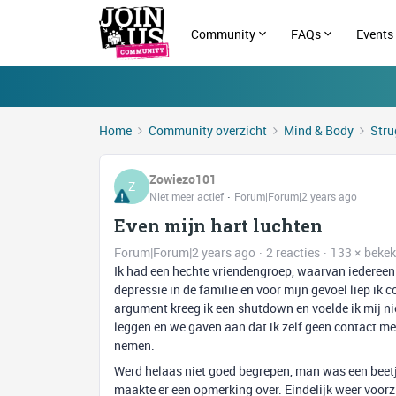
Community
FAQs
Events
Home
Community overzicht
Mind & Body
Stru
Zowiezo101
Z
Niet meer actief
Forum|Forum|2 years ago
Even mijn hart luchten
Forum|Forum|2 years ago
2 reacties
133 × beke
Ik had een hechte vriendengroep, waarvan iedereen 
depressie in de familie en voor mijn gevoel liep ik c
argument kreeg ik een shutdown en voelde ik mij nie
leggen en we gaven aan dat ik zelf geen contact mee
nemen.
Werd helaas niet goed begrepen, man was een beetj
maakte er een opmerking over. Eindelijk weer voorz