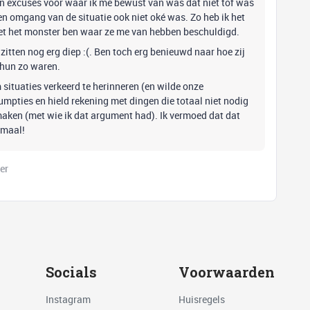
en excuses voor waar ik me bewust van was dat niet tof was
en omgang van de situatie ook niet oké was. Zo heb ik het
 niet het monster ben waar ze me van hebben beschuldigd.
itten nog erg diep :(. Be
n toch erg benieuwd naar hoe zij
 hun zo waren.
ituaties verkeerd te herinneren (en wilde onze
umpties en hield rekening met dingen die totaal niet nodig
maken (met wie ik dat argument had). Ik vermoed dat dat
emaal!
er
Socials
Voorwaarden
Instagram
Huisregels