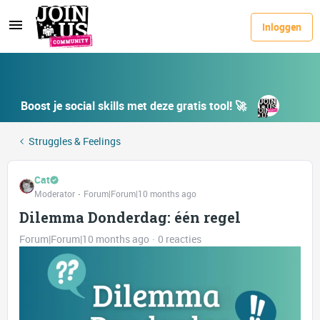
Inloggen
Boost je social skills met deze gratis tool! 🚀
Struggles & Feelings
Cat
Moderator
Forum|Forum|10 months ago
Dilemma Donderdag: één regel
Forum|Forum|10 months ago
0 reacties