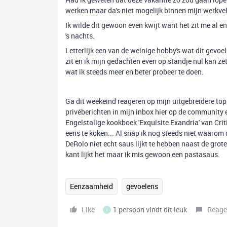
werken maar da's niet mogelijk binnen mijn werkve
Ik wilde dit gewoon even kwijt want het zit me al eni
's nachts.
Letterlijk een van de weinige hobby's wat dit gevo
zit en ik mijn gedachten even op standje nul kan zet
wat ik steeds meer en beter probeer te doen.
Ga dit weekeind reageren op mijn uitgebreidere top
privéberichten in mijn inbox hier op de community e
Engelstalige kookboek 'Exquisite Exandria' van Critic
eens te koken... Al snap ik nog steeds niet waarom 
DeRolo niet echt saus lijkt te hebben naast de grot
kant lijkt het maar ik mis gewoon een pastasaus.
Eenzaamheid
gevoelens
Like
1 persoon vindt dit leuk
Reage
I