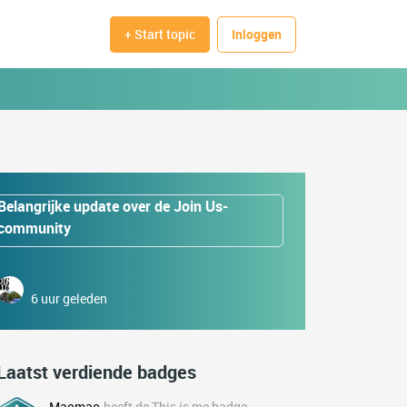
+ Start topic
Inloggen
Belangrijke update over de Join Us-
community
6 uur geleden
Laatst verdiende badges
Maomao
heeft de This is me badge