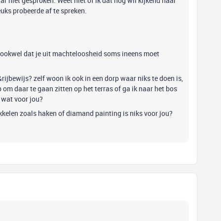
aar niet gesproken. Weet niet of ik dat nog wil kijkend naar
euks probeerde af te spreken.
at ookwel dat je uit machteloosheid soms ineens moet
o&rijbewijs? zelf woon ik ook in een dorp waar niks te doen is,
 om daar te gaan zitten op het terras of ga ik naar het bos
 wat voor jou?
kelen zoals haken of diamand painting is niks voor jou?