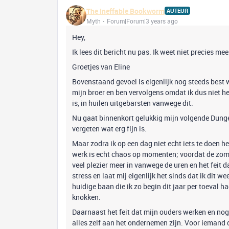
The Ineffable Bookworm
AUTEUR
Myth
Forum|Forum|3 years ago
Hey,
Ik lees dit bericht nu pas. Ik weet niet precies mee
Groetjes van Eline
Bovenstaand gevoel is eigenlijk nog steeds best 
mijn broer en ben vervolgens omdat ik dus niet hee
is, in huilen uitgebarsten vanwege dit.
Nu gaat binnenkort gelukkig mijn volgende Dunge
vergeten wat erg fijn is.
Maar zodra ik op een dag niet echt iets te doen h
werk is echt chaos op momenten; voordat de zomer
veel plezier meer in vanwege de uren en het feit d
stress en laat mij eigenlijk het sinds dat ik dit
huidige baan die ik zo begin dit jaar per toeval 
knokken.
Daarnaast het feit dat mijn ouders werken en nog
alles zelf aan het ondernemen zijn. Voor iemand di