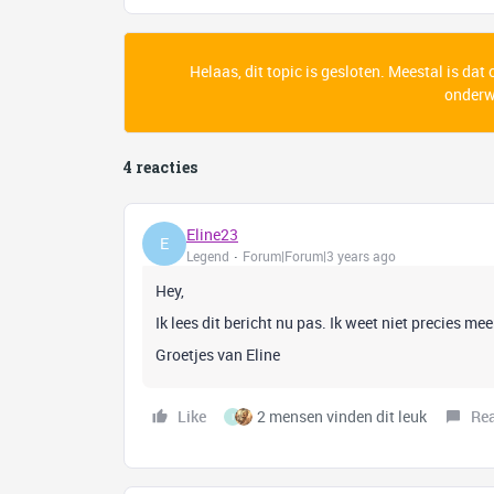
Helaas, dit topic is gesloten. Meestal is dat
onderwe
4 reacties
Eline23
E
Legend
Forum|Forum|3 years ago
Hey,
Ik lees dit bericht nu pas. Ik weet niet precies mee
Groetjes van Eline
Like
2 mensen vinden dit leuk
Re
I