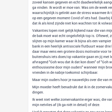
zoveel kansen gegeven en echt daadwerkelijk aan
ga vinden. Ik wordt er moe van. Was om de week v
waarschijnlijk is gelinkt aan de stress waarmee ik 
op een gegeven moment Covid of iets had. Daarbij k
dat ik als kind zijnde niet kon wachten tot ik volwa
Vakanties lopen niet gelijk kijkend naar die van m
de bak moet wat echt ongelofelijk top is. Oftewel, 
slijten op mijn kamer waar ik bijna als een vampie
bank in een heerlijk antisociale flutbuurt waar drie
daar maar eens een grotere dosis motivatie voor te 
buitenshuis iets doen/op vakantie gaan en jij met le
afvragend "Goh wou dat ik dat kon doen" of "Goh 
enthousiasme door mijn ouders" wanneer mijn broer 
vrienden in de nabije toekomst schijnbaar.
Maar mijn ouders hoor je nauwelijks over die van m
Mijn moeder heeft benadrukt dat ik in de zomervaka
dingen.
Ik weet niet welke zomervakantie erger was; die van
mijn netvlies af (ik ga niét in detail) of deze.
Had ik geweten dat deze vakantie zo zou gaan lop