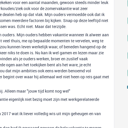
gekeken voor een aantal maanden, gewoon steeds minder leuk
erkouden/ziek ook voor de zomervakantie wat zeer
te dealen heb op dat vlak. Mijn ouders vermoedde ook dat ik
omen meerdere factoren bij kijken. Snap op deze leeftijd niet
ssen was. Echt niet. Maar dat terzijde.
ijn ouders. Mijn ouders hebben vakantie wanneer ik alweer aan
zit veel thuis, me op bepaalde momenten te vervelen, weg te
r zou kunnen leven werkelijk waar, of beneden hangend op de
 keer niks te doen is. Nu kan ik wel gamen en lezen maar zie
vinden als je ouders werken, broer en zuslief vaak
de ogen aan het toekijken bent als het ware, je echt
wou dat mijn ambities ook eens werden benoemd vol
begint over waar hij allemaal wel niet heen op reis gaat met
ij. Alleen maar "jouw tijd komt nog wel"
ntie eigenlijk niet bezig moet zijn met werkgerelateerde
 2017 wat ik liever volledig wis uit mijn geheugen en van
en dan had ik gevraagd gewoon de hele vakantie te mogen