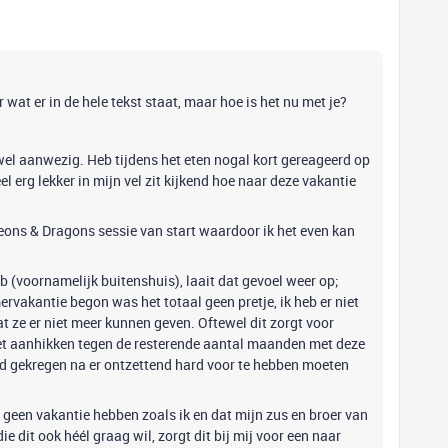
r wat er in de hele tekst staat, maar hoe is het nu met je?
wel aanwezig. Heb tijdens het eten nogal kort gereageerd op
l erg lekker in mijn vel zit kijkend hoe naar deze vakantie
ons & Dragons sessie van start waardoor ik het even kan
eb (voornamelijk buitenshuis), laait dat gevoel weer op;
vakantie begon was het totaal geen pretje, ik heb er niet
at ze er niet meer kunnen geven. Oftewel dit zorgt voor
 weet aanhikken tegen de resterende aantal maanden met deze
had gekregen na er ontzettend hard voor te hebben moeten
 geen vakantie hebben zoals ik en dat mijn zus en broer van
e dit ook héél graag wil, zorgt dit bij mij voor een naar