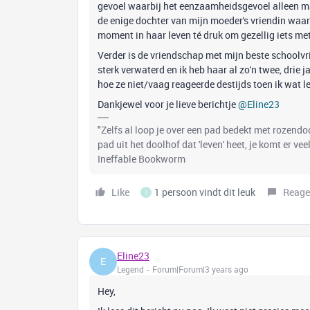
gevoel waarbij het eenzaamheidsgevoel alleen maar
de enige dochter van mijn moeder's vriendin waar
moment in haar leven té druk om gezellig iets met
Verder is de vriendschap met mijn beste schoolvr
sterk verwaterd en ik heb haar al zo'n twee, drie j
hoe ze niet/vaag reageerde destijds toen ik wat l
Dankjewel voor je lieve berichtje
@Eline23
"Zelfs al loop je over een pad bedekt met rozend
pad uit het doolhof dat 'leven' heet, je komt er ve
Ineffable Bookworm
Like
1 persoon vindt dit leuk
Reage
I
Eline23
E
Legend
Forum|Forum|3 years ago
Hey,