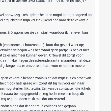
r wat er in de hele tekst staat, maar hoe is het nu met je?
wel aanwezig. Heb tijdens het eten nogal kort gereageerd op
l erg lekker in mijn vel zit kijkend hoe naar deze vakantie
ons & Dragons sessie van start waardoor ik het even kan
eb (voornamelijk buitenshuis), laait dat gevoel weer op;
vakantie begon was het totaal geen pretje, ik heb er niet
at ze er niet meer kunnen geven. Oftewel dit zorgt voor
 weet aanhikken tegen de resterende aantal maanden met deze
had gekregen na er ontzettend hard voor te hebben moeten
 geen vakantie hebben zoals ik en dat mijn zus en broer van
e dit ook héél graag wil, zorgt dit bij mij voor een naar
 nog sterker lijkt te zijn. Een van de contacten die ik heb,
 ik naast ben opgegroeid en erg hecht mee ben is op dit
 mij te gaan doen en ik mis dat ontzettend.
iendin sinds dat ik naar mijn colleges ben gegaan