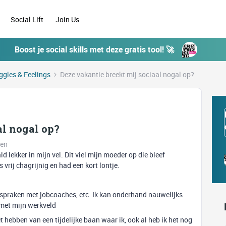
Social Lift
Join Us
Boost je social skills met deze gratis tool! 🚀
ggles & Feelings
Deze vakantie breekt mij sociaal nogal op?
al nogal op?
ken
ld lekker in mijn vel. Dit viel mijn moeder op die bleef
vrij chagrijnig en had een kort lontje.
fspraken met jobcoaches, etc. Ik kan onderhand nauwelijks
 met mijn werkveld
t hebben van een tijdelijke baan waar ik, ook al heb ik het nog