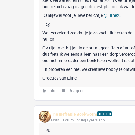
sterk verwaterd en ik heb haar al zo'n twee, drie j
hoe ze niet/vaag reageerde destijds toen ik wat l
Dankjewel voor je lieve berichtje
@Eline23
Hey,
Wat vervelend zeg dat je je zo voelt. Ik herken d
huilen.
OV rijdt niet bij jou in de buurt, geen fiets of aut
dus fiets ik weleens alleen naar een dorp verderop
oid met mn ereader een boek lezen.wellicht is dat
En proberen een nieuwe creatieve hobby te ontwik
Groetjes van Eline
Like
Reageer
The Ineffable Bookworm
AUTEUR
Myth
Forum|Forum|3 years ago
Hey,