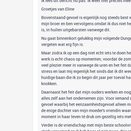
Ik lees dit bericht nu pas. Ik weet niet precies mee
Groetjes van Eline
Bovenstaand gevoel is eigenlijk nog steeds best 
mijn broer en ben vervolgens omdat ik dus niet hee
is, in huilen uitgebarsten vanwege dit.
Nu gaat binnenkort gelukkig mijn volgende Dunge
vergeten wat erg fijn is.
Maar zodra ik op een dag niet echt iets te doen h
werk is echt chaos op momenten; voordat de zomer
veel plezier meer in vanwege de uren en het feit d
stress en laat mij eigenlijk het sinds dat ik dit
huidige baan die ik zo begin dit jaar per toeval 
knokken.
Daarnaast het feit dat mijn ouders werken en nog
alles zelf aan het ondernemen zijn. Voor iemand di
gevoel waarbij het eenzaamheidsgevoel alleen maar
de enige dochter van mijn moeder's vriendin waar
moment in haar leven té druk om gezellig iets met
Verder is de vriendschap met mijn beste schoolvr