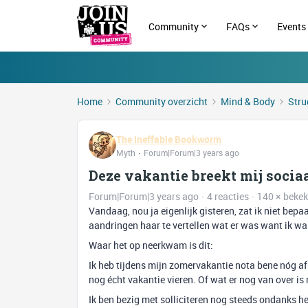
Community
FAQs
Events
Home
Community overzicht
Mind & Body
Stru
The Ineffable Bookworm
Myth
Forum|Forum|3 years ago
Deze vakantie breekt mij socia
Forum|Forum|3 years ago
4 reacties
140 × beke
Vandaag, nou ja eigenlijk gisteren, zat ik niet bepaa
aandringen haar te vertellen wat er was want ik was 
Waar het op neerkwam is dit:
Ik heb tijdens mijn zomervakantie nota bene nóg a
nog écht vakantie vieren. Of wat er nog van over is
Ik ben bezig met solliciteren nog steeds ondanks he