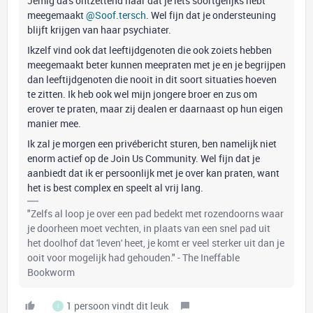
Jemig da's ontzettend naar dat je iets soortgelijks hebt
meegemaakt
@Soof.tersch
. Wel fijn dat je ondersteuning
blijft krijgen van haar psychiater.
Ikzelf vind ook dat leeftijdgenoten die ook zoiets hebben
meegemaakt beter kunnen meepraten met je en je begrijpen
dan leeftijdgenoten die nooit in dit soort situaties hoeven
te zitten. Ik heb ook wel mijn jongere broer en zus om
erover te praten, maar zij dealen er daarnaast op hun eigen
manier mee.
Ik zal je morgen een privébericht sturen, ben namelijk niet
enorm actief op de Join Us Community. Wel fijn dat je
aanbiedt dat ik er persoonlijk met je over kan praten, want
het is best complex en speelt al vrij lang.
"Zelfs al loop je over een pad bedekt met rozendoorns waar
je doorheen moet vechten, in plaats van een snel pad uit
het doolhof dat 'leven' heet, je komt er veel sterker uit dan je
ooit voor mogelijk had gehouden." - The Ineffable
Bookworm
1 persoon vindt dit leuk
I