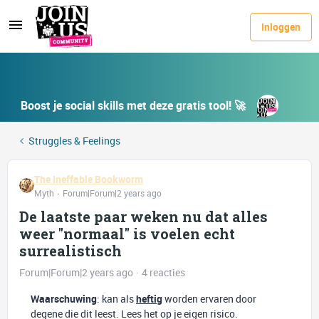
Inloggen
Boost je social skills met deze gratis tool! 🚀
Struggles & Feelings
The Ineffable Bookworm
Myth
Forum|Forum|2 years ago
De laatste paar weken nu dat alles
weer "normaal" is voelen echt
surrealistisch
Forum|Forum|2 years ago
4 reacties
Waarschuwing
: kan als
heftig
worden ervaren door
degene die dit leest. Lees het op je eigen risico.