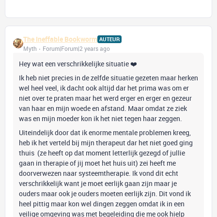
The Ineffable Bookworm
AUTEUR
Myth
Forum|Forum|2 years ago
Hey wat een verschrikkelijke situatie ❤️
Ik heb niet precies in de zelfde situatie gezeten maar herken
wel heel veel, ik dacht ook altijd dar het prima was om er
niet over te praten maar het werd erger en erger en gezeur
van haar en mijn woede en afstand. Maar omdat ze ziek
was en mijn moeder kon ik het niet tegen haar zeggen.
Uiteindelijk door dat ik enorme mentale problemen kreeg,
heb ik het verteld bij mijn therapeut dar het niet goed ging
thuis (ze heeft op dat moment letterlijk gezegd of jullie
gaan in therapie of jij moet het huis uit) zei heeft me
doorverwezen naar systeemtherapie. Ik vond dit echt
verschrikkelijk want je moet eerlijk gaan zijn maar je
ouders maar ook je ouders moeten eerlijk zijn. Dit vond ik
heel pittig maar kon wel dingen zeggen omdat ik in een
veilige omgeving was met begeleiding die me ook hielp