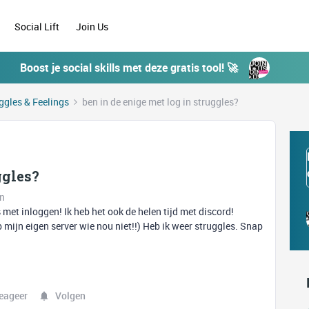
Social Lift
Join Us
Boost je social skills met deze gratis tool! 🚀
ggles & Feelings
ben in de enige met log in struggles?
ggles?
en
 met inloggen! Ik heb het ook de helen tijd met discord!
b mijn eigen server wie nou niet!!) Heb ik weer struggles. Snap
eageer
Volgen