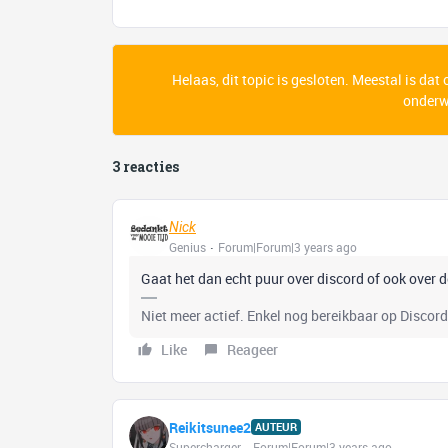
Helaas, dit topic is gesloten. Meestal is dat
onderwe
3 reacties
Nick
Genius
Forum|Forum|3 years ago
Gaat het dan echt puur over discord of ook over
Niet meer actief. Enkel nog bereikbaar op Disco
Like
Reageer
Reikitsunee2
AUTEUR
Supercharger
Forum|Forum|3 years ago