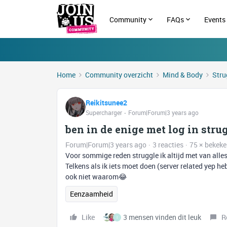
Community
FAQs
Events
Home
Community overzicht
Mind & Body
Stru
Reikitsunee2
Supercharger
Forum|Forum|3 years ago
ben in de enige met log in stru
Forum|Forum|3 years ago
3 reacties
75 × bekek
Voor sommige reden struggle ik altijd met van alles
Telkens als ik iets moet doen (server related yep he
ook niet waarom😂
Eenzaamheid
Like
3 mensen vinden dit leuk
R
I