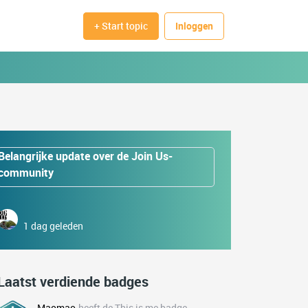
+ Start topic
Inloggen
Belangrijke update over de Join Us-
community
1 dag geleden
Laatst verdiende badges
Maomao
heeft de This is me badge