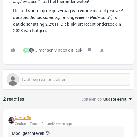
Laat het hieronder weten!
altijd overeen?
Het antwoord op de quizvraag van vorige maand
(hoeveel
is
transgender personen zijn er ongeveer in Nederland?)
dat de schatting 2,2% is. Dit blijkt uit recent onderzoek in
2023 van Rutgers.
3 mensen vinden dit leuk
T
I
2 reacties
Sorteren op
:
Oudste eerst
Charlotte
Genius
Forum|Forum|2 years ago
Mooi geschreven 😊