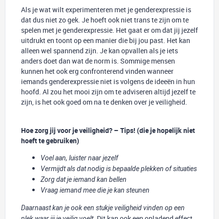
Als je wat wilt experimenteren met je genderexpressie is
dat dus niet zo gek. Je hoeft ook niet trans te zijn om te
spelen met je genderexpressie. Het gaat er om dat jij jezelf
uitdrukt en toont op een manier die bij jou past. Het kan
alleen wel spannend zijn. Je kan opvallen als je iets
anders doet dan wat de norm is. Sommige mensen
kunnen het ook erg confronterend vinden wanneer
iemands genderexpressie niet is volgens de ideeën in hun
hoofd. Al zou het mooi zijn om te adviseren altijd jezelf te
zijn, is het ook goed om na te denken over je veiligheid.
Hoe zorg jij voor je veiligheid?
– Tips! (die je hopelijk niet
hoeft te gebruiken)
Voel aan, luister naar jezelf
Vermijdt als dat nodig is bepaalde plekken of situaties
Zorg dat je iemand kan bellen
Vraag iemand mee die je kan steunen
Daarnaast kan je ook een stukje veiligheid vinden op een
. Dit kan ook een opladend effect
plek waar jij je veilig voelt