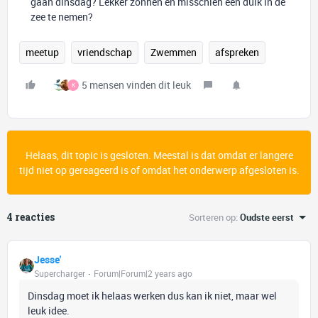
gaan dinsdag? Lekker zonnen en misschien een duik in de
zee te nemen?
meetup
vriendschap
Zwemmen
afspreken
5 mensen vinden dit leuk
K
Helaas, dit topic is gesloten. Meestal is dat omdat er langere
tijd niet op gereageerd is of omdat het onderwerp afgesloten is.
4 reacties
Sorteren op
:
Oudste eerst
Jesse'
Supercharger
Forum|Forum|2 years ago
Dinsdag moet ik helaas werken dus kan ik niet, maar wel
leuk idee.