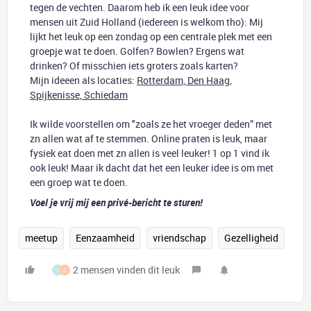
tegen de vechten. Daarom heb ik een leuk idee voor
mensen uit Zuid Holland (iedereen is welkom tho): Mij
lijkt het leuk op een zondag op een centrale plek met een
groepje wat te doen. Golfen? Bowlen? Ergens wat
drinken? Of misschien iets groters zoals karten?
Mijn ideeen als locaties:
Rotterdam, Den Haag,
Spijkenisse, Schiedam
Ik wilde voorstellen om "zoals ze het vroeger deden” met
zn allen wat af te stemmen. Online praten is leuk, maar
fysiek eat doen met zn allen is veel leuker! 1 op 1 vind ik
ook leuk! Maar ik dacht dat het een leuker idee is om met
een groep wat te doen.
Voel je vrij mij een privé-bericht te sturen!
meetup
Eenzaamheid
vriendschap
Gezelligheid
2 mensen vinden dit leuk
I
L