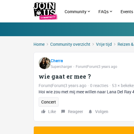
Community
FAQs
Events
Home
Community overzicht
Vrije tijd
Reizen &
Cherra
Supercharger
Forum|Forum|3 years ago
wie gaat er mee ?
Forum|Forum|3 years ago
0 reacties
53 × bekek
Hoi wie zou met mij mee willen naar Lana Del Ray 4
Concert
Like
Reageer
Volgen