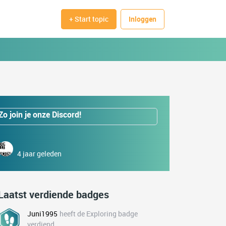
+ Start topic
Inloggen
Zo join je onze Discord!
4 jaar geleden
Laatst verdiende badges
Juni1995
heeft de Exploring badge
verdiend