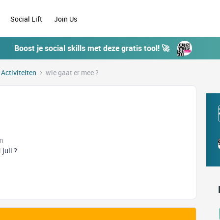
Social Lift
Join Us
Boost je social skills met deze gratis tool! 🚀
 Activiteiten
wie gaat er mee ?
en
 juli ?