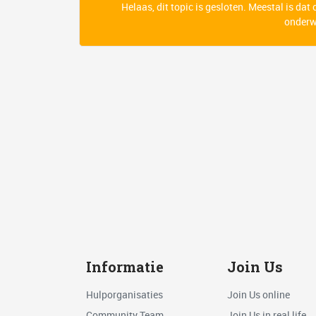
Helaas, dit topic is gesloten. Meestal is dat
onderwe
Informatie
Join Us
Hulporganisaties
Join Us online
Community Team
Join Us in real life