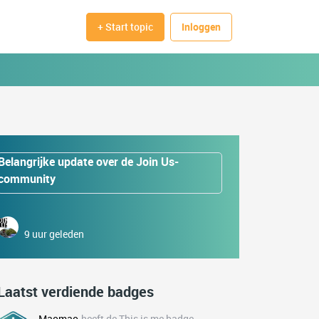
+ Start topic
Inloggen
Belangrijke update over de Join Us-
community
9 uur geleden
Laatst verdiende badges
Maomao
heeft de This is me badge