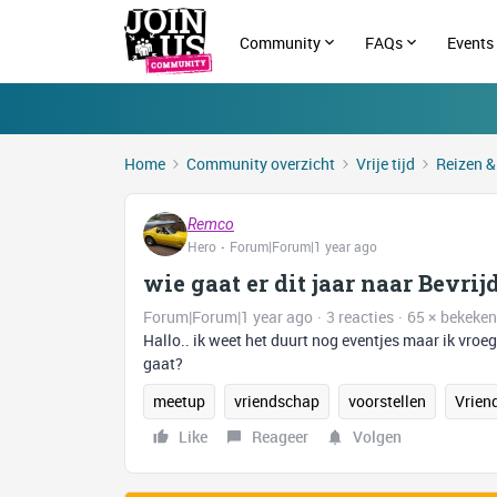
Community
FAQs
Events
Home
Community overzicht
Vrije tijd
Reizen &
Remco
Hero
Forum|Forum|1 year ago
wie gaat er dit jaar naar Bevri
Forum|Forum|1 year ago
3 reacties
65 × bekeken
Hallo.. ik weet het duurt nog eventjes maar ik vroeg
gaat?
meetup
vriendschap
voorstellen
Vrien
Like
Reageer
Volgen