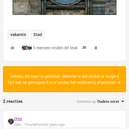
vakantie
Stad
5 mensen vinden dit leuk
Helaas, dit topic is gesloten. Meestal is dat omdat er langere
tijd niet op gereageerd is of omdat het onderwerp afgesloten is.
2 reacties
Sorteren op
:
Oudste eerst
Oreo
Hero
Forum|Forum|2 years ago