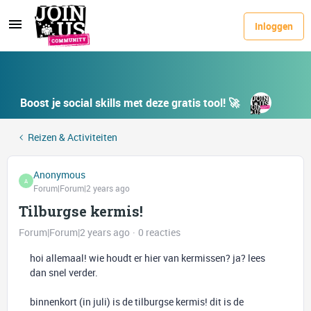
Inloggen
Boost je social skills met deze gratis tool! 🚀
Reizen & Activiteiten
Anonymous
A
Forum|Forum|2 years ago
Tilburgse kermis!
Forum|Forum|2 years ago
0 reacties
hoi allemaal! wie houdt er hier van kermissen? ja? lees
dan snel verder.
binnenkort (in juli) is de tilburgse kermis! dit is de