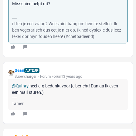
Misschien helpt dit?
ℹ️ Heb je een vraag? Wees niet bang om hem te stellen. Ik
ben vegetarisch dus eet je niet op. Ik hed dyslexie dus leez
leker dor myn fouden heen! (#chefbadeend)
Sean
AUTEUR
Supercharger
Forum|Forum|3 years ago
@Quinty
heel erg bedankt voor je bericht! Dan ga ik even
een mail sturen:)
Tamer