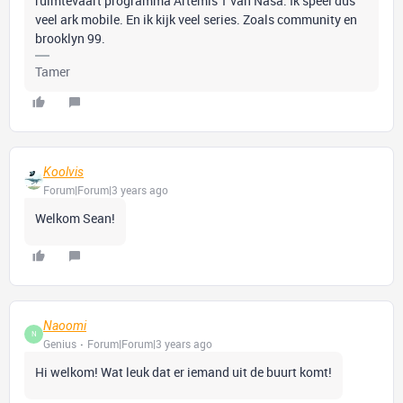
ruimtevaart programma Artemis 1 van Nasa. Ik speel dus
veel ark mobile. En ik kijk veel series. Zoals community en
brooklyn 99.
Tamer
Koolvis
Forum|Forum|3 years ago
Welkom Sean!
Naoomi
N
Genius
Forum|Forum|3 years ago
Hi welkom! Wat leuk dat er iemand uit de buurt komt!