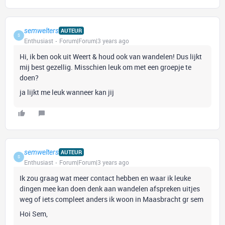
semwelters
AUTEUR
S
Enthusiast
Forum|Forum|3 years ago
Hi, ik ben ook uit Weert & houd ook van wandelen! Dus lijkt
mij best gezellig. Misschien leuk om met een groepje te
doen?
ja lijkt me leuk wanneer kan jij
semwelters
AUTEUR
S
Enthusiast
Forum|Forum|3 years ago
Ik zou graag wat meer contact hebben en waar ik leuke
dingen mee kan doen denk aan wandelen afspreken uitjes
weg of iets compleet anders ik woon in Maasbracht gr sem
Hoi Sem,