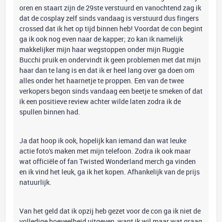
oren en staart zijn de 29ste verstuurd en vanochtend zag ik
dat de cosplay zelf sinds vandaag is verstuurd dus fingers
crossed dat ik het op tijd binnen heb! Voordat de con begint
ga ik ook nog even naar de kapper; zo kan ik namelijk
makkelijker mijn haar wegstoppen onder mijn Ruggie
Bucchi pruik en ondervindt ik geen problemen met dat mijn
haar dan te lang is en dat ik er heel lang over ga doen om
alles onder het haarnetje te proppen. Een van de twee
verkopers begon sinds vandaag een beetje te smeken of dat
ik een positieve review achter wilde laten zodra ik de
spullen binnen had.
Ja dat hoop ik ook, hopelijk kan iemand dan wat leuke
actie foto's maken met mijn telefoon. Zodra ik ook maar
wat officiële of fan Twisted Wonderland merch ga vinden
en ik vind het leuk, ga ik het kopen. Afhankelijk van de prijs
natuurlijk.
Van het geld dat ik opzij heb gezet voor de con ga ik niet de
volledige hoeveelheid uitgeven, want ik wil maar wat graag