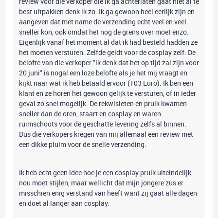
review voor die verkoper die ik ga achterlaten gaat niet al te
best uitpakken denk ik zo. Ik ga gewoon heel eerlijk zijn en
aangeven dat met name de verzending echt veel en veel
sneller kon, ook omdat het nog de grens over moet enzo.
Eigenlijk vanaf het moment al dat ik had besteld hadden ze
het moeten versturen. Zelfde geldt voor de cosplay zelf. De
belofte van die verkoper '’ik denk dat het op tijd zal zijn voor
20 juni'’ is nogal een loze belofte als je het mij vraagt en
kijkt naar wat ik heb betaald ervoor (103 Euro). Ik ben een
klant en ze horen het gewoon gelijk te versturen, of in ieder
geval zo snel mogelijk. De rekwisieten en pruik kwamen
sneller dan de oren, staart en cosplay en waren
ruimschoots voor de geschatte levering zelfs al binnen.
Dus die verkopers kregen van mij allemaal een review met
een dikke pluim voor de snelle verzending.
Ik heb echt geen idee hoe je een cosplay pruik uiteindelijk
nou moet stijlen, maar wellicht dat mijn jongere zus er
misschien enig verstand van heeft want zij gaat alle dagen
en doet al langer aan cosplay.