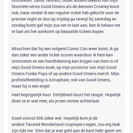
ontmoeten. David Tennant, onder andere bekend van mijn
favoriete series Good Omens als de demoon Crowley komt
ook, maar omdat ik een regulier ticket heb gekocht voor de
preview night en dus op vrijdag ga terwijl hij zaterdag en
zondag komt gaf mijn zus net te laat aan, ben ik helaas net
te laat als het aankomt op bepaalde tickets kopen.
Misschien dat hij een volgend Comic Con weer komt, ik ga
dan zeker een ander ticket scoren waardoor ik hem kan
ontmoeten en een handtekening kan krijgen van hem in of
mijn Good Omens boek, op mijn protector van mijn Good
Omens Funko Pops of op andere Good Omens merch. Mijn
profielafbeelding is Aziraphale, ook van Good Omens,
maar hij is een engel.
Heel begrijpelijk hoor. Eerlijkheid duurt het langst. Hopelijk
doen ze er wat mee, als je een review achterlaat.
Goed vooruit blik zeker wel. Hopelijk kom je de
andere Twisted Wonderland cosplayers tegen, zou erg leuk
zijn lijkt me. Slim dat je wat geld aan de kant hebt gezet om