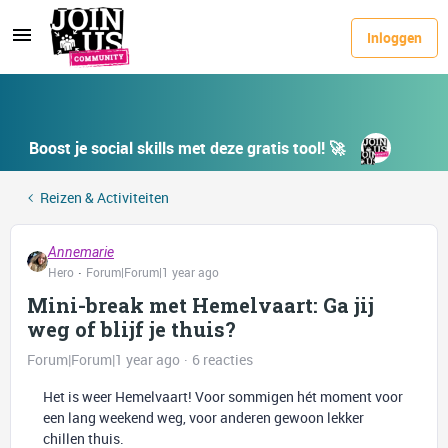
Inloggen
Boost je social skills met deze gratis tool! 🚀
Reizen & Activiteiten
Annemarie
Hero
Forum|Forum|1 year ago
Mini-break met Hemelvaart: Ga jij
weg of blijf je thuis?
Forum|Forum|1 year ago
6 reacties
Het is weer Hemelvaart! Voor sommigen hét moment voor
een lang weekend weg, voor anderen gewoon lekker
chillen thuis.