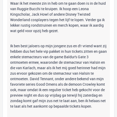
Waar ik het meeste zin in heb om te gaan doen is in de huid
van Ruggie Bucchi te kruipen. Ik hoop een Leona
Kingscholar, Jack Howl of andere Disney Twisted
Wonderland cosplayers tegen het lijf te lopen. Verder ga ik
lekker rustig rondstruinen en merch kopen, waar ik aardig
wat geld voor opzij heb gezet.
Ik ben best jaloers op mijn jongere zus en d'r vriend want zij
hebben dus het hele vip pakket in hun tickets zitten en gaan
enkele stemacteurs van de game Baldur's Gate 3
ontmoeten ermee, waaronder de stemacteur van Halsin en
die van Karlach, maar als ik het mij goed herinner had mijn
zus ervoor gekozen om de stemacteur van Halsin te
ontmoeten. David Tennant, onder andere bekend van mijn
favoriete series Good Omens als de demoon Crowley komt
ook, maar omdat ik een regulier ticket heb gekocht voor de
preview night en dus op vrijdag ga terwijl hij zaterdag en
zondag komt gaf mijn zus net te laat aan, ben ik helaas net
te laat als het aankomt op bepaalde tickets kopen.