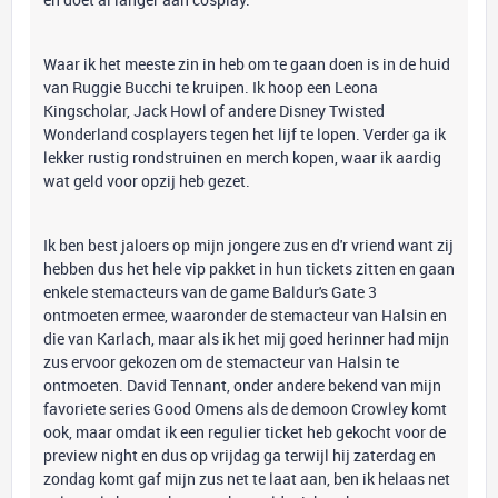
Waar ik het meeste zin in heb om te gaan doen is in de huid
van Ruggie Bucchi te kruipen. Ik hoop een Leona
Kingscholar, Jack Howl of andere Disney Twisted
Wonderland cosplayers tegen het lijf te lopen. Verder ga ik
lekker rustig rondstruinen en merch kopen, waar ik aardig
wat geld voor opzij heb gezet.
Ik ben best jaloers op mijn jongere zus en d'r vriend want zij
hebben dus het hele vip pakket in hun tickets zitten en gaan
enkele stemacteurs van de game Baldur's Gate 3
ontmoeten ermee, waaronder de stemacteur van Halsin en
die van Karlach, maar als ik het mij goed herinner had mijn
zus ervoor gekozen om de stemacteur van Halsin te
ontmoeten. David Tennant, onder andere bekend van mijn
favoriete series Good Omens als de demoon Crowley komt
ook, maar omdat ik een regulier ticket heb gekocht voor de
preview night en dus op vrijdag ga terwijl hij zaterdag en
zondag komt gaf mijn zus net te laat aan, ben ik helaas net