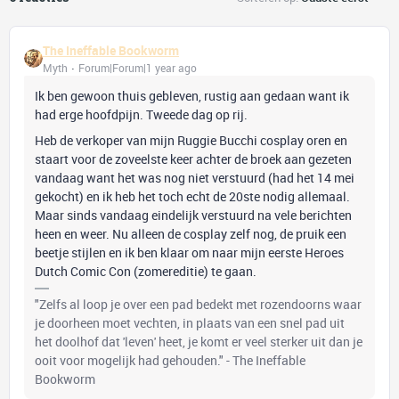
The Ineffable Bookworm
Myth
Forum|Forum|1 year ago
Ik ben gewoon thuis gebleven, rustig aan gedaan want ik
had erge hoofdpijn. Tweede dag op rij.
Heb de verkoper van mijn Ruggie Bucchi cosplay oren en
staart voor de zoveelste keer achter de broek aan gezeten
vandaag want het was nog niet verstuurd (had het 14 mei
gekocht) en ik heb het toch echt de 20ste nodig allemaal.
Maar sinds vandaag eindelijk verstuurd na vele berichten
heen en weer. Nu alleen de cosplay zelf nog, de pruik een
beetje stijlen en ik ben klaar om naar mijn eerste Heroes
Dutch Comic Con (zomereditie) te gaan.
"Zelfs al loop je over een pad bedekt met rozendoorns waar
je doorheen moet vechten, in plaats van een snel pad uit
het doolhof dat 'leven' heet, je komt er veel sterker uit dan je
ooit voor mogelijk had gehouden." - The Ineffable
Bookworm