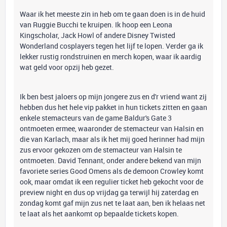
Waar ik het meeste zin in heb om te gaan doen is in de huid
van Ruggie Bucchi te kruipen. Ik hoop een Leona
Kingscholar, Jack Howl of andere Disney Twisted
Wonderland cosplayers tegen het lijf te lopen. Verder ga ik
lekker rustig rondstruinen en merch kopen, waar ik aardig
wat geld voor opzij heb gezet.
Ik ben best jaloers op mijn jongere zus en d'r vriend want zij
hebben dus het hele vip pakket in hun tickets zitten en gaan
enkele stemacteurs van de game Baldur's Gate 3
ontmoeten ermee, waaronder de stemacteur van Halsin en
die van Karlach, maar als ik het mij goed herinner had mijn
zus ervoor gekozen om de stemacteur van Halsin te
ontmoeten. David Tennant, onder andere bekend van mijn
favoriete series Good Omens als de demoon Crowley komt
ook, maar omdat ik een regulier ticket heb gekocht voor de
preview night en dus op vrijdag ga terwijl hij zaterdag en
zondag komt gaf mijn zus net te laat aan, ben ik helaas net
te laat als het aankomt op bepaalde tickets kopen.