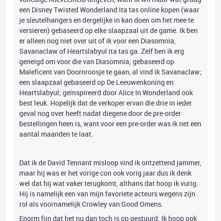
een Disney Twisted Wonderland ita tas online kopen (waar
je sleutelhangers en dergelijke in kan doen om het mee te
versieren) gebaseerd op elke slaapzaal uit de game. Ik ben
er alleen nog niet over uit of ik voor een Diasomnia,
Savanaclaw of Heartslabyul ita tas ga. Zelf ben ik erg
geneigd om voor die van Diasomnia; gebaseerd op
Maleficent van Doornroosje te gaan, al vind ik Savanaclaw;
een slaapzaal gebaseerd op De Leeuwenkoning en
Heartslabyul; geïnspireerd door Alice In Wonderland ook
best leuk. Hopelijk dat de verkoper ervan die drie in ieder
geval nog over heeft nadat diegene door de pre-order
bestellingen heen is, want voor een pre-order was ik net een
aantal maanden te laat.
Dat ik de David Tennant misloop vind ik ontzettend jammer,
maar hij was er het vorige con ook vorig jaar dus ik denk
wel dat hij wat vaker terugkomt, althans dat hoop ik vurig.
Hij is namelijk een van mijn favoriete acteurs wegens zijn
rol als voornamelijk Crowley van Good Omens.
Enorm fijn dat het nu dan toch is op gestuurd. Ik hoop ook