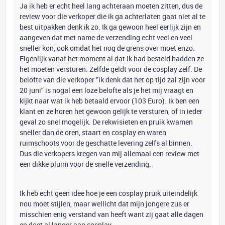
Ja ik heb er echt heel lang achteraan moeten zitten, dus de
review voor die verkoper die ik ga achterlaten gaat niet al te
best uitpakken denk ik zo. Ik ga gewoon heel eerlijk zijn en
aangeven dat met name de verzending echt veel en veel
sneller kon, ook omdat het nog de grens over moet enzo.
Eigenlijk vanaf het moment al dat ik had besteld hadden ze
het moeten versturen. Zelfde geldt voor de cosplay zelf. De
belofte van die verkoper '’ik denk dat het op tijd zal zijn voor
20 juni'’ is nogal een loze belofte als je het mij vraagt en
kijkt naar wat ik heb betaald ervoor (103 Euro). Ik ben een
klant en ze horen het gewoon gelijk te versturen, of in ieder
geval zo snel mogelijk. De rekwisieten en pruik kwamen
sneller dan de oren, staart en cosplay en waren
ruimschoots voor de geschatte levering zelfs al binnen.
Dus die verkopers kregen van mij allemaal een review met
een dikke pluim voor de snelle verzending.
Ik heb echt geen idee hoe je een cosplay pruik uiteindelijk
nou moet stijlen, maar wellicht dat mijn jongere zus er
misschien enig verstand van heeft want zij gaat alle dagen
en doet al langer aan cosplay.