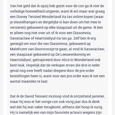
Van het geld dat ik opzij heb gezet voor de con ga ik niet de
volledige hoeveelheid uitgeven, want ik wil maar wat graag
een Disney Twisted Wonderland ita tas online kopen (waar
je sleutelhangers en dergelijke in kan doen om het mee te
versieren) gebaseerd op elke slaapzaal uit de game. Ik ben
er alleen nog niet over uit of ik voor een Diasomnia,
Savanaclaw of Heartslabyul ita tas ga. Zelf ben ik erg
geneigd om voor die van Diasomnia; gebaseerd op
Maleficent van Doornroosje te gaan, al vind ik Savanaclaw;
een slaapzaal gebaseerd op De Leeuwenkoning en
Heartslabyul; geïnspireerd door Alice In Wonderland ook
best leuk. Hopelijk dat de verkoper ervan die drie in ieder
geval nog over heeft nadat diegene door de pre-order
bestellingen heen is, want voor een pre-order was ik net een
aantal maanden te laat.
Dat ik de David Tennant misloop vind ik ontzettend jammer,
maar hij was er het vorige con ook vorig jaar dus ik denk
wel dat hij wat vaker terugkomt, althans dat hoop ik vurig.
Hij is namelijk een van mijn favoriete acteurs wegens zijn