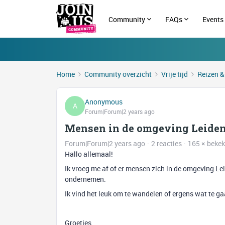
Community
FAQs
Events
Home
Community overzicht
Vrije tijd
Reizen &
Anonymous
A
Forum|Forum|2 years ago
Mensen in de omgeving Leide
Forum|Forum|2 years ago
2 reacties
165 × beke
Hallo allemaal!
Ik vroeg me af of er mensen zich in de omgeving Lei
ondernemen.
Ik vind het leuk om te wandelen of ergens wat te ga
Groetjes,