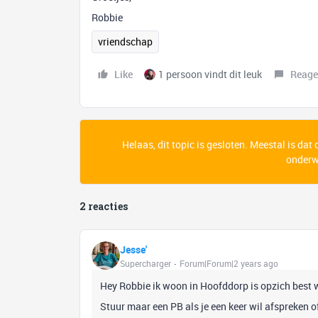
Robbie
vriendschap
Like
1 persoon vindt dit leuk
Reage
Helaas, dit topic is gesloten. Meestal is dat
onderwe
2 reacties
Jesse'
Supercharger
Forum|Forum|2 years ago
Hey Robbie ik woon in Hoofddorp is opzich best w
Stuur maar een PB als je een keer wil afspreken o