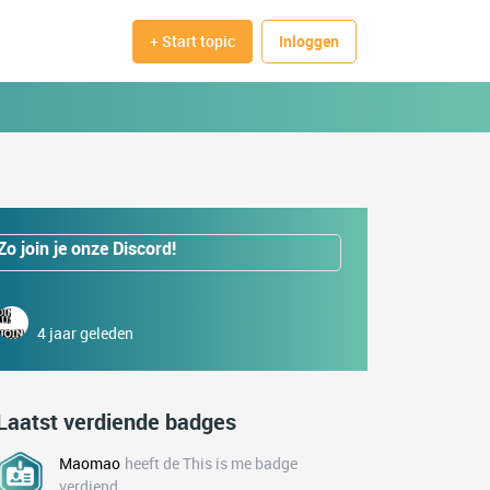
+ Start topic
Inloggen
Zo join je onze Discord!
4 jaar geleden
Laatst verdiende badges
Maomao
heeft de This is me badge
verdiend